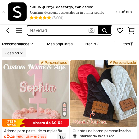
Gorro Cumpleaños
SHEIN-¡List@, descarga, con estilo!
×
Obténla
Consigue descuentos especiales en tu primer pedido
Corona De Cumpleaños
(5,000)
Navidad
Gorritos De Cumpleaños
Bautizo De Niña
Recomendados
Más populares
Precio
Filtros
Ocasión
Gorro Cumpleaños
Corona De Cumpleaños
Ahorro de $0.52
Adorno para pastel de cumpleaños,
Guantes de horno personalizados p
5
Adorno para pastel impreso en 3D,
ara Navidad - Guantes de cocina p
Establecido hace 1 año
$
.28
-9%
¡Últimos 2 días