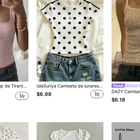
28
 Rosa & Blanco Cuello Cuadrado Ajuste Ceñido Corto Casual
IslaSuriya Camiseta de lunares, camiseta de cuello redondo, actual, tops de moda, ropa de mujer, tops de mujer, camiseta casual ajustada para mujer, tops Y2K, camiseta vintage, tops de streetwear, streetwear para mujer,
Dazy 
$6.98
$6.18