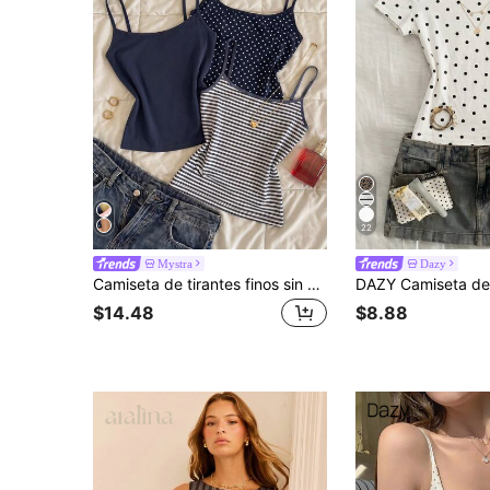
22
Mystra
Dazy
Camiseta de tirantes finos sin mangas casual versátil para uso diario de verano para mujer
$14.48
$8.88