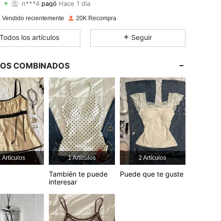
h***m
seguido
Hace 1 horas
4.59
2K
18K
 Vendido recientemente
20K Recompra
4.59
2K
18K
Todos los artículos
Seguir
4.59
2K
18K
LOS COMBINADOS
4.59
2K
18K
4.59
2K
18K
4.59
2K
18K
4.59
2K
18K
 Artículos
1 Artículos
2 Artículos
También te puede
Puede que te guste
interesar