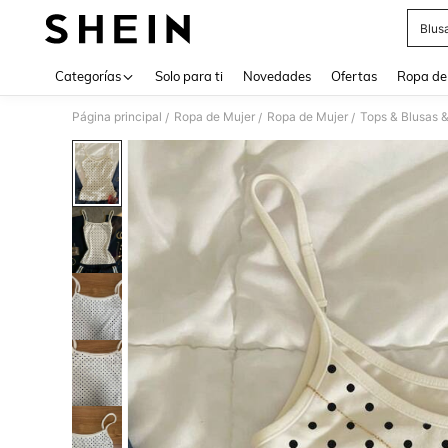
Blus
Use up 
Categorías
Solo para ti
Novedades
Ofertas
Ropa de
Página principal
Ropa de Mujer
Ropa de Mujer
Tops & Blusas 
/
/
/