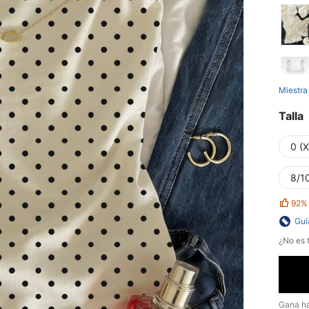
Miestra
Talla
0 (
8/10
92%
Guí
¿No es t
Gana h