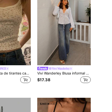
SPICE
Vivi Wanderley
DAZY Camiseta de tirantes casual con estampado floral para mujer, conjunto de ropa de verano estilo bohemio para vacaciones
Vivi Wanderley Blusa informal de manga de campana con cinturón ajustable a rayas para el trabajo, otoño
$17.38