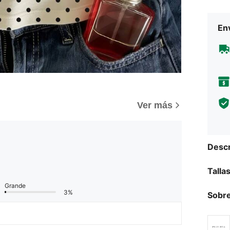
Env
)
Ver más
Descr
Talla
Grande
3%
Sobre