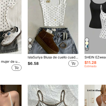
5
34
IslaSuriya Blusa de cuello cuadrado con lunares clásicos, camiseta de manga corta ajustada de cuello cuadrado de moda, adecuada para todas las estaciones. Camiseta casual de moda, blusa de estilo. Es el regalo perfecto para hermanos y hermanas, un regalo ideal para las hermanas y un regalo considerado para el Día de la Madre.
DAZY Camiseta de mujer de unicolor con cuello redondo, ajustada, de manga corta, camiseta gráfica de verano
$11.28
$6.58
Estimado