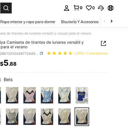
0
0
a. Press Enter to select.
Ropa interior y ropa para dormir
Bisutería Y Accesorios
Zapatos
H
eta de tirantes de lunares versátil y casual para el verano
riya Camiseta de tirantes de lunares versátil y
 para el verano
SKU: sz260122104367724455935
(1000+ Comentarios)
5
$
.88
ICE AND AVAILABILITY
:
Beis