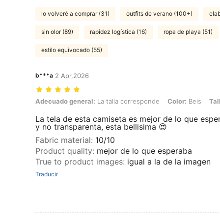
lo volveré a comprar (31)
outfits de verano (100+)
ela
sin olor (89)
rapidez logística (16)
ropa de playa (51)
estilo equivocado (55)
b***a
2 Apr,2026
Adecuado general: La talla corresponde, Color: Beis, Talla: S
Adecuado general:
La talla corresponde
Color:
Beis
Tal
La tela de esta camiseta es mejor de lo que espe
y no transparenta, esta bellisima 😍
Fabric material
:
10/10
Product quality
:
mejor de lo que esperaba
True to product images
:
igual a la de la imagen
Traducir