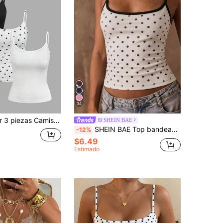
34
SHEIN EZwear 3 piezas Camiseta corta de mujer con estampado retro de lunares, adecuada para salidas de verano, estilo callejero, aeropuerto, elegante, festivales de música, ropa de casa, playa, fiestas, bodas, cumpleaños, vacaciones, Y2K
SHEIN BAE
SHEIN BAE Top bandeau/top sin tirantes con textura de jacquard blanco con decoración de estrella de mar de metal, adecuado para la playa, vacaciones casuales, fiestas, Ibiza, vacaciones en el sur de Francia, brunch, blusas de verano, vacaciones en Italia y otras ocasiones. Blusas de tirantes para mujer, blusas de lunares, conjuntos de verano para mujer
-12%
$6.49
Estimado