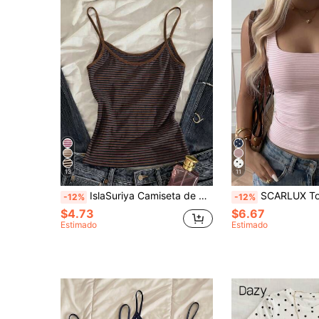
13
11
IslaSuriya Camiseta de mujer a rayas azules y marrones, estilo de vacaciones de verano elegante y minimalista
SCARLUX Top de Tirantes a Rayas para Mujer Verano & Otoño Y2K,
-12%
-12%
$4.73
$6.67
Estimado
Estimado