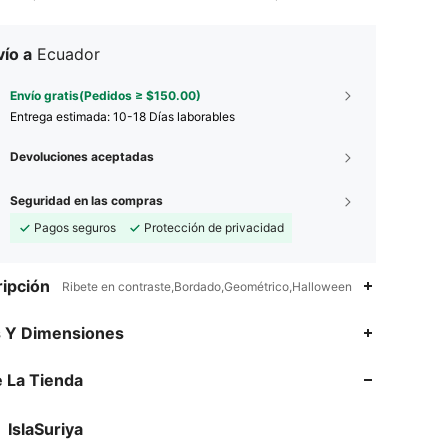
ío a
Ecuador
Envío gratis(Pedidos ≥ $150.00)
Entrega estimada:
10-18 Días laborables
Devoluciones aceptadas
Seguridad en las compras
Pagos seguros
Protección de privacidad
ipción
Ribete en contraste,Bordado,Geométrico,Halloween
s Y Dimensiones
4.59
2K
18K
 La Tienda
4.59
2K
18K
4.59
2K
18K
IslaSuriya
n***4
pagó
Hace 1 día