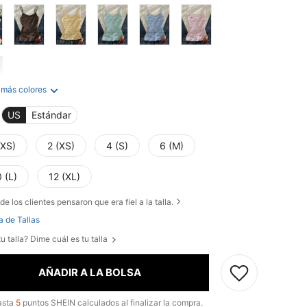
 más colores
US
Estándar
XXS)
2 (XS)
4 (S)
6 (M)
 (L)
12 (XL)
de los clientes pensaron que era fiel a la talla.
a de Tallas
u talla? Dime cuál es tu talla
AÑADIR A LA BOLSA
asta
5
puntos SHEIN calculados al finalizar la compra.