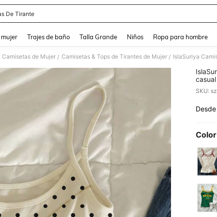
as De Tirante
and down arrow keys to navigate search Búsqueda reciente and Busca y Encuentr
 mujer
Trajes de baño
Talla Grande
Niños
Ropa para hombre
& Camisetas de Mujer
Camisetas & Tops de Tirantes de Mujer
IslaSuriya Camis
/
/
IslaSu
casual
Desde
PR
Color