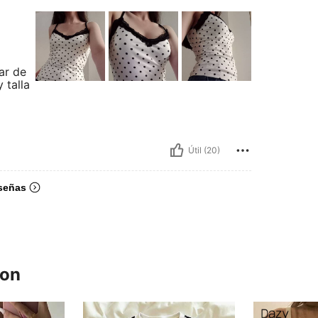
ar de
 talla
Útil (20)
señas
ron