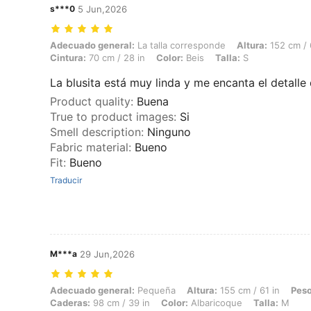
s***0
5 Jun,2026
Adecuado general: La talla corresponde, Altura: 152 cm / 60 in, Peso: 
Adecuado general:
La talla corresponde
Altura:
152 cm / 
Cintura:
70 cm / 28 in
Color:
Beis
Talla:
S
La blusita está muy linda y me encanta el detalle 
Product quality
:
Buena
True to product images
:
Si
Smell description
:
Ninguno
Fabric material
:
Bueno
Fit
:
Bueno
Traducir
M***a
29 Jun,2026
Adecuado general: Pequeña, Altura: 155 cm / 61 in, Peso: 55 kg / 121 
Adecuado general:
Pequeña
Altura:
155 cm / 61 in
Peso
Caderas:
98 cm / 39 in
Color:
Albaricoque
Talla:
M