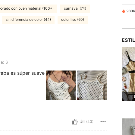
borado con buen material (100+)
carnaval (74)
980K
sin diferencia de color (44)
color liso (60)
ESTI
la:
S
raba es súper suave
1
Útil (43)