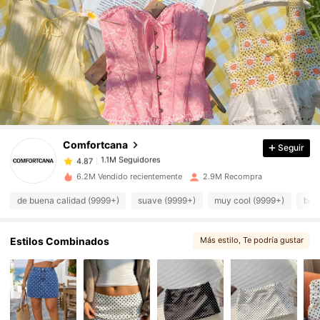
1.1M Seguidores
4.87
1.1M Seguidores
4.87
1.1M Seguidores
4.87
1.1M Seguidores
4.87
Comfortcana
Seguir
1.1M Seguidores
4.87
6.2M Vendido recientemente
2.9M Recompra
1.1M Seguidores
4.87
de buena calidad (9999+)
suave (9999+)
muy cool (9999+)
bon
1.1M Seguidores
4.87
1.1M Seguidores
4.87
Estilos Combinados
Más estilo
, Te podría gustar
1.1M Seguidores
4.87
, Artículos relacionados
1.1M Seguidores
4.87
1.1M Seguidores
4.87