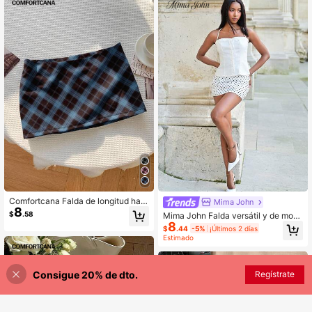
Comfortcana Falda de longitud hast
Mima John
8
a la rodilla cómoda, de estilo retro el
$
.58
Mima John Falda versátil y de mod
egante y versátil, con estampado d
8
a con estampado de lunares para m
$
.44
-5%
¡Últimos 2 días
e cuadros en negro y azul, adecuad
ujer
Estimado
a para otoño/invierno
Consigue 20% de dto.
AÑADIR A LA BOLSA
Regístrate