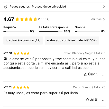
Pagos seguros · Protección de privacidad
4.67
(1000+)
Ver más
Pequeña
La talla corresponde
Grande
9%
83%
8%
lo volveré a comprar
(29)
elaborado con buen material
(100+)
a***8
Color: Blanco y Negro / Talla: S
La
amo
se
ve
s
ú
per
bonita
y
trae
short
lo
cual
es
muy
bueno
por
qu
é
est
á
corta
,
a
mi
me
encanta
as
í,
pero
si
no
est
á
s
acostumbrada
puede
ser
muy
corta
la
calidad
es
buena
Útil
(14)
a***1
Color: Blanco / Talla: XS
Es
muy
linda
,
es
corta
pero
super
s
ú
per
linda
Útil
(5)