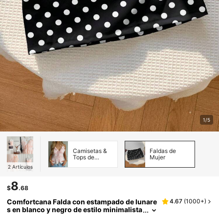
1/5
Camisetas &
Faldas de
Tops de
Mujer
Tirantes de
2
Artículos
Mujer
8
$
.68
Comfortcana Falda con estampado de lunare
4.67
(
1000+
)
s en blanco y negro de estilo minimalista
y versátil, adecuada para uso diario, fiest