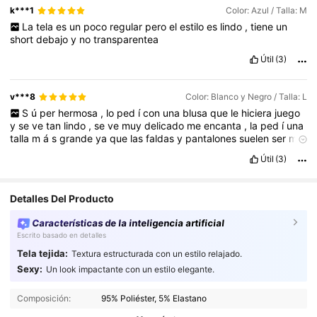
k***1
Color: Azul / Talla: M
La
tela
es
un
poco
regular
pero
el
estilo
es
lindo
,
tiene
un
short
debajo
y
no
transparentea
Útil
(3)
v***8
Color: Blanco y Negro / Talla: L
S
ú
per
hermosa
,
lo
ped
í
con
una
blusa
que
le
hiciera
juego
y
se
ve
tan
lindo
,
se
ve
muy
delicado
me
encanta
,
la
ped
í
una
talla
m
á
s
grande
ya
que
las
faldas
y
pantalones
suelen
ser
m
á
s
peque
ñ
as
Útil
(3)
Detalles Del Producto
Características de la inteligencia artificial
Escrito basado en detalles
Tela tejida:
Textura estructurada con un estilo relajado.
Sexy:
Un look impactante con un estilo elegante.
Composición:
95% Poliéster, 5% Elastano