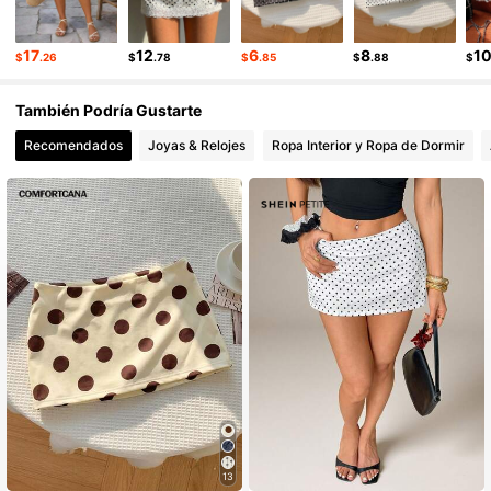
17
12
6
8
1
$
.26
$
.78
$
.85
$
.88
$
También Podría Gustarte
Recomendados
Joyas & Relojes
Ropa Interior y Ropa de Dormir
13