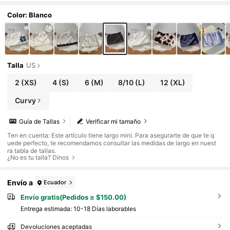
as y aeropuerto en primavera/verano
Color: Blanco
Talla
US
2
(XS)
4
(S)
6
(M)
8/10
(L)
12
(XL)
Curvy
Guía de Tallas
Verificar mi tamaño
Ten en cuenta: Este artículo tiene largo mini. Para asegurarte de que te q
uede perfecto, te recomendamos consultar las medidas de largo en nuest
ra tabla de tallas.
¿No es tu talla? Dinos
Envío a
Ecuador
Envío gratis(Pedidos ≥ $150.00)
Entrega estimada:
10-18 Días laborables
Devoluciones aceptadas