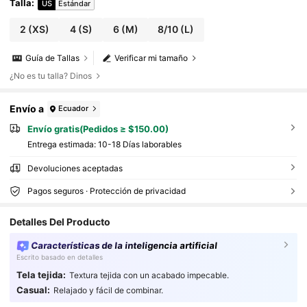
Talla
:
US
Estándar
2
(XS)
4
(S)
6
(M)
8/10
(L)
Guía de Tallas
Verificar mi tamaño
¿No es tu talla? Dinos
Envío a
Ecuador
Envío gratis(Pedidos ≥ $150.00)
Entrega estimada:
10-18 Días laborables
Devoluciones aceptadas
Pagos seguros · Protección de privacidad
Detalles Del Producto
Características de la inteligencia artificial
Escrito basado en detalles
Tela tejida:
Textura tejida con un acabado impecable.
Casual:
Relajado y fácil de combinar.
4.2M Seguidores
4.91