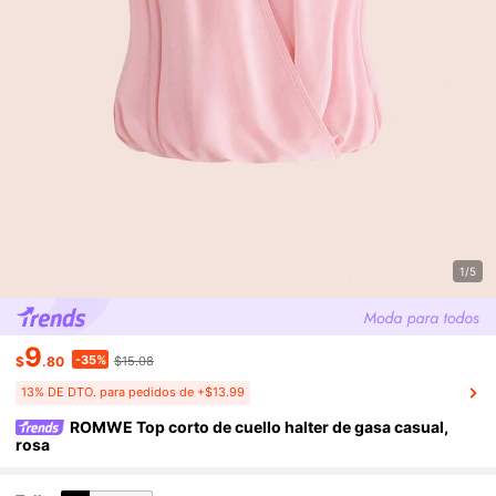
1/5
9
-35%
$
.80
$15.08
13% DE DTO. para pedidos de +$13.99
ROMWE Top corto de cuello halter de gasa casual,
rosa