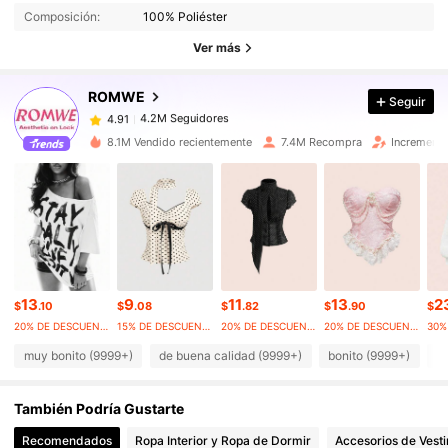
4.2M Seguidores
4.91
Composición:
100% Poliéster
4.2M Seguidores
4.91
Ver más
4.2M Seguidores
4.91
ROMWE
Seguir
4.2M Seguidores
4.91
J***o
seguido
Hace 8 horas
4.2M Seguidores
4.91
8.1M Vendido recientemente
7.4M Recompra
Incremento
4.2M Seguidores
4.91
4.2M Seguidores
4.91
4.2M Seguidores
4.91
4.2M Seguidores
4.91
4.2M Seguidores
4.91
13
9
11
13
2
$
.10
$
.08
$
.82
$
.90
$
20% DE DESCUENTO
15% DE DESCUENTO
20% DE DESCUENTO
20% DE DESCUENTO
muy bonito (9999+)
de buena calidad (9999+)
bonito (9999+)
c
También Podría Gustarte
Recomendados
Ropa Interior y Ropa de Dormir
Accesorios de Vesti