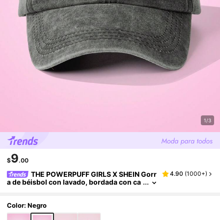
1/3
9
$
.00
THE POWERPUFF GIRLS X SHEIN Gorr
4.90
(
1000+
)
a de béisbol con lavado, bordada con ca
puchon, elegante y linda
Color: Negro