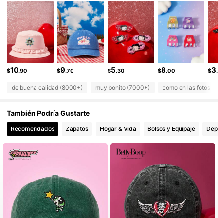
73K Seguidores
4.89
73K Seguidores
4.89
73K Seguidores
4.89
73K Seguidores
4.89
73K Seguidores
4.89
10
9
5
8
3
$
.90
$
.70
$
.30
$
.00
$
de buena calidad (8000+)
muy bonito (7000+)
como en las fotos (
También Podría Gustarte
Recomendados
Zapatos
Hogar & Vida
Bolsos y Equipaje
Depo