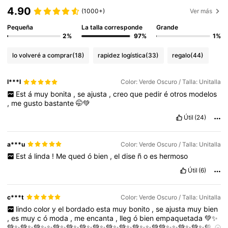
4.90
(1000+)
Ver más
Pequeña
La talla corresponde
Grande
2%
97%
1%
lo volveré a comprar
(18)
rapidez logística
(33)
regalo
(44)
I***l
Color: Verde Oscuro / Talla: Unitalla
Est
á
muy
bonita
,
se
ajusta
,
creo
que
pedir
é
otros
modelos
,
me
gusto
bastante
🤭💚
Útil
(24)
a***u
Color: Verde Oscuro / Talla: Unitalla
Est
á
linda
!
Me
qued
ó
bien
,
el
dise
ñ
o
es
hermoso
Útil
(6)
c***t
Color: Verde Oscuro / Talla: Unitalla
lindo
color
y
el
bordado
esta
muy
bonito
,
se
ajusta
muy
bien
,
es
muy
c
ó
moda
,
me
encanta
,
lleg
ó
bien
empaquetada
💚✨
💚✨💚✨💚✨✨💚✨💚✨💚✨💚✨💚✨💚✨💚✨✨💚💚✨✨💚✨💚✨💚✨