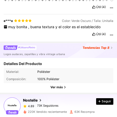
💚✨💚✨💚😚💚✨💚✨💚✨💚✨💚✨💚✨💚✨💚✨💚✨💚✨💚✨💚✨💚✨
Útil
(4)
💚✨💚😚💚⭐💚⭐💚⭐💚⭐💚⭐💚⭐💚⭐💚⭐⭐💚⭐💚⭐💚⭐💚⭐💚⭐💚⭐💚
⭐⭐💚⭐💚⭐💚
e***o
Color: Verde Oscuro / Talla: Unitalla
muy
bonita
,
buena
textura
y
el
color
es
el
establecido
Útil
(4)
Tendencias
Top 8
#UrbanoRetro
Logos audaces, zapatillas y vibra vintage urbana
Detalles Del Producto
Material:
Poliéster
73K Seguidores
4.89
Composición:
100% Poliéster
73K Seguidores
4.89
Ver más
73K Seguidores
4.89
73K Seguidores
4.89
Nostelle
Seguir
73K Seguidores
4.89
a***3
seguido
Hace 2 horas
220K Vendido recientemente
63K Recompra
73K Seguidores
4.89