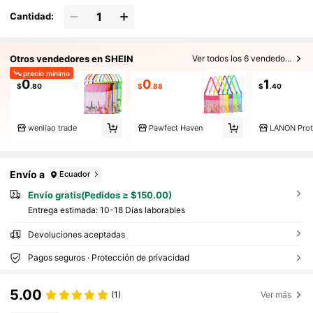
Cantidad:
Otros vendedores en SHEIN
Ver todos los 6 vendedores
precio mínimo
0
0
1
$
.80
$
.88
$
.40
wenliao trade
Pawfect Haven
LANON Prot
Envío a
Ecuador
Envío gratis(Pedidos ≥ $150.00)
Entrega estimada:
10-18 Días laborables
Devoluciones aceptadas
Pagos seguros · Protección de privacidad
5.00
(1)
Ver más