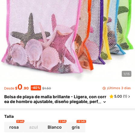
1/15
0
-40%
¡Últimos 3 días
$
.90
$1.50
Desde
Bolsa de playa de malla brillante - Ligera, con corr
5.00
(
1
)
ea de hombro ajustable, diseño plegable, perf
ecta para actividades al aire libre, picnics y re
colección de conchas; ¡un esencial de playa! | Bol
sa de playa brillante | Asas duraderas, bolsa de pl
Talla
aya unisex, adecuada como accesorio para fiesta
8 left
3 left
10 left
s de natación en la playa, regalo para amigos y m
rosa
azul
Blanco
gris
ujeres, y esencial de viaje.