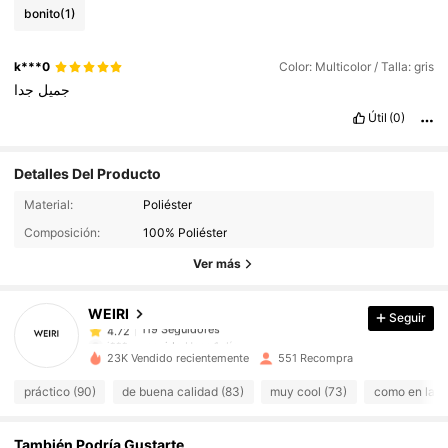
bonito
(1)
k***0
Color: Multicolor / Talla: gris
جميل
جدا
Útil
(0)
Detalles Del Producto
119 Seguidores
4.72
Material:
Poliéster
119 Seguidores
4.72
Composición:
100% Poliéster
119 Seguidores
4.72
Ver más
119 Seguidores
4.72
WEIRI
Seguir
119 Seguidores
4.72
j***w
seguido
Hace 1 día
119 Seguidores
4.72
23K Vendido recientemente
551 Recompra
119 Seguidores
4.72
práctico (90)
de buena calidad (83)
muy cool (73)
como en las f
119 Seguidores
4.72
También Podría Gustarte
119 Seguidores
4.72