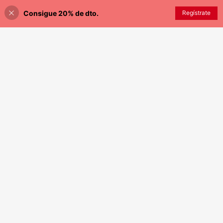
a avión, camping, baño y otras ocas
Consigue 20% de dto.
Regístrate
iones, empaquetadas individualmen
¡40% DE DESCUENTO!
AÑADIR A LA BOLSA
te, esenciales para baños públicos