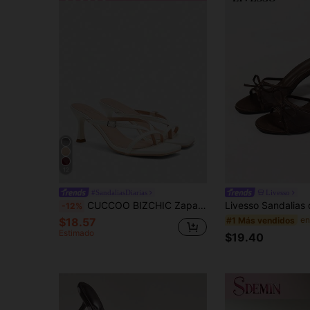
12
#SandaliasDiarias
Livesso
CUCCOO BIZCHIC Zapatos de mujer con punta cuadrada, tacón de gatito, chanclas beige de tacón alto, sandalias elegantes y cómodas, versátiles para uso diario y para ir al trabajo, pantuflas de mujer
-12%
#1 Más vendidos
$18.57
Estimado
$19.40