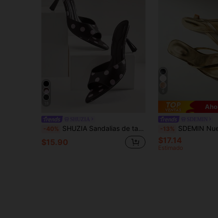
6
18
Aho
SHUZIA
SDEMIN
SHUZIA Sandalias de tacón de aguja con estampado de lunares minimalistas y sexys para mujer
SDEMIN Nuevas sandalias de verano para mujer de unicolor, zapatos elegantes para vacaciones, sandalias de 
-40%
-13%
$17.14
$15.90
Estimado