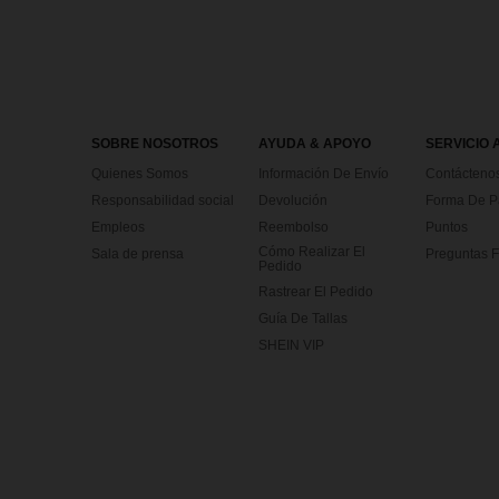
SOBRE NOSOTROS
AYUDA & APOYO
SERVICIO 
Quienes Somos
Información De Envío
Contácteno
Responsabilidad social
Devolución
Forma De 
Empleos
Reembolso
Puntos
Cómo Realizar El
Sala de prensa
Preguntas F
Pedido
Rastrear El Pedido
Guía De Tallas
SHEIN VIP