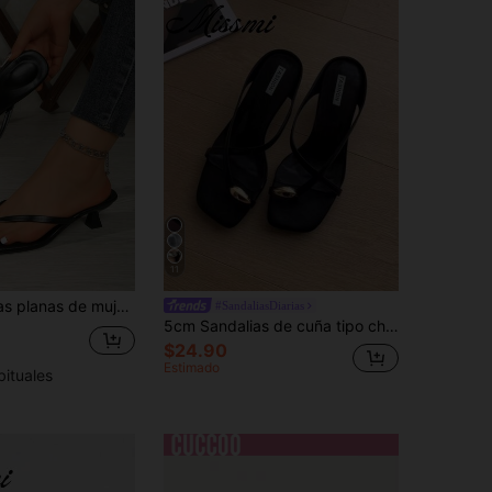
11
 y correa ancha, sandalias de tacón de gatito con correa fina tipo slip-on, estilo versátil
#SandaliasDiarias
5cm Sandalias de cuña tipo chanclas minimalistas multicolor para mujer, de tacón alto y punta abierta, Verano 2025
$24.90
Estimado
bituales