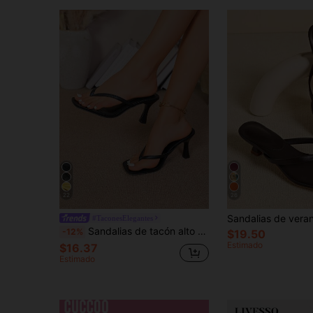
22
26
#TaconesElegantes
Sandalias de tacón alto para mujer, sandalias de tacón fino estilo hada de verano con tira entre los dedos, zapatos de moda con tiras cruzadas para playa, vacaciones y citas nocturnas
-12%
$19.50
Estimado
$16.37
Estimado