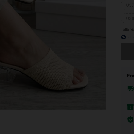
US7
US9
Talla re
Guí
Lo sent
Env