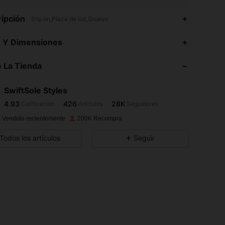
ipción
Slip on,Placa de luz,Grueso
4.93
426
28K
s Y Dimensiones
4.93
426
28K
 La Tienda
4.93
426
28K
4.93
426
28K
SwiftSole Styles
4.93
426
28K
Calificación
Artículos
Seguidores
j***8
seguido
Hace 18 horas
4.93
426
28K
 Vendido recientemente
200K Recompra
4.93
426
28K
Todos los artículos
Seguir
4.93
426
28K
4.93
426
28K
4.93
426
28K