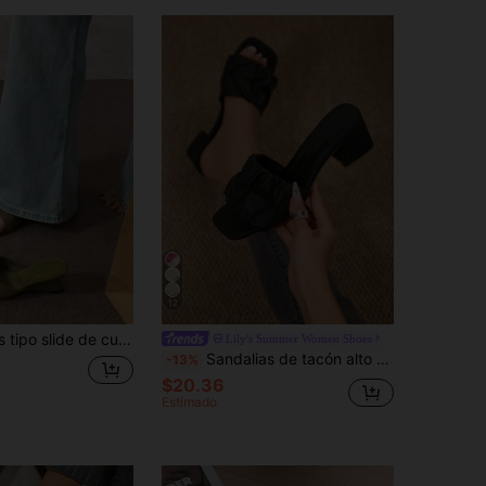
12
er, nuevas de verano 2026, diseño de nicho de moda, elegantes zapatillas de tacón alto para fiesta
Lily's Summer Women Shoes
Sandalias de tacón alto para mujer, talla grande, tacón grueso de PU antideslizante, unicolor, textura arrugada, punta abierta, zapatos sin cordones, altura de tacón de 5cm
-13%
$20.36
Estimado