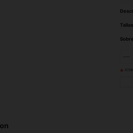
Descr
Talla
Sobre
470K
ron