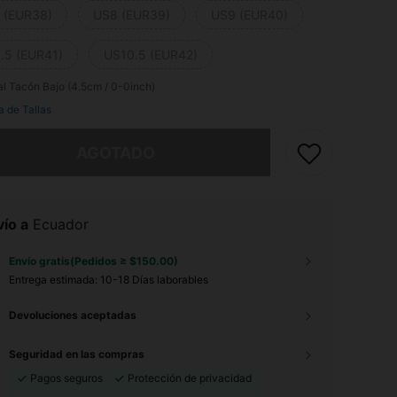
 (EUR38)
US8 (EUR39)
US9 (EUR40)
.5 (EUR41)
US10.5 (EUR42)
al
Tacón Bajo (4.5cm / 0-0inch)
a de Tallas
imos, este producto está agotado.
AGOTADO
ío a
Ecuador
Envío gratis(Pedidos ≥ $150.00)
Entrega estimada:
10-18 Días laborables
Devoluciones aceptadas
Seguridad en las compras
Pagos seguros
Protección de privacidad