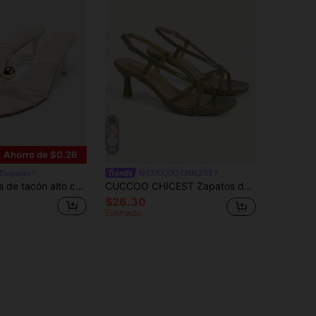
19
Ahorro de $0.26
Elegantes
CUCCOO CHICEST
 metálica para verano, zapatos mule de tacón fino estilo resort minimalista, tacones kitten
CUCCOO CHICEST Zapatos de mujer con tiras cruzadas, punta abierta, punta cuadrada, tacón de aguja, sandalias de tacón de cuero PU verde, moda para ir al trabajo, citas, vacaciones y té de la tarde
$26.30
Estimado