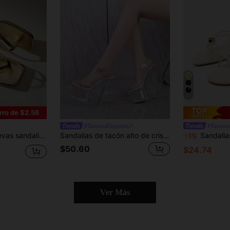
11
rro de $2.56
#TaconesElegantes
#Tacones
tacón alto casuales para la playa, tacones altos de moda fáciles de usar, adecuados para uso formal
Sandalias de tacón alto de cristal transparente con estilo de moda para fiestas de primavera/verano, bodas, clubes nocturnos y actuaciones de baile de pole dance, con estilo europeo y americano
Sandalias de tacón alto con correa de decoración
-1%
$50.60
$24.74
Ver Más