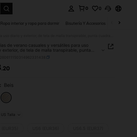
0
0
a. Press Enter to select.
Ropa interior y ropa para dormir
Bisutería Y Accesorios
Zapatos
H
Sandalias de verano casuales y versátiles para uso diario y exterior, de tela de malla transpirable, punta cuadrada, tacón grueso y transparente
ias de verano casuales y versátiles para uso
y exterior, de tela de malla transpirable, punta
da, tacón grueso y transparente
x260611150314962331438
3
.20
ICE AND AVAILABILITY
:
Beis
US Talla
 (EUR35)
US6 (EUR36)
US6.5 (EUR37)