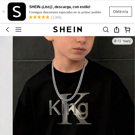
SHEIN-¡List@, descarga, con estilo!
×
Obténla
Consigue descuentos especiales en tu primer pedido
(5,000)
8-12 Years