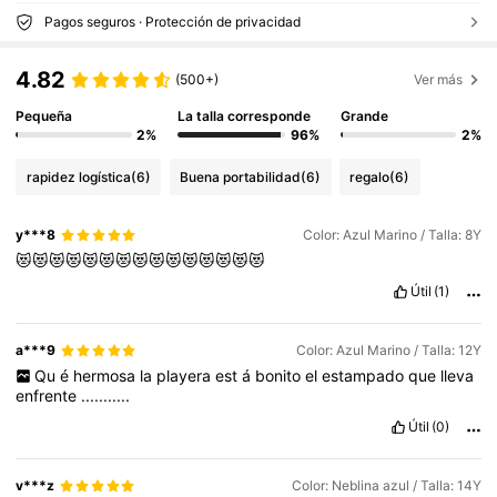
Pagos seguros · Protección de privacidad
4.82
(500+)
Ver más
Pequeña
La talla corresponde
Grande
2%
96%
2%
rapidez logística
(6)
Buena portabilidad
(6)
regalo
(6)
y***8
Color: Azul Marino / Talla: 8Y
😻😻😻😻😻😻😻😻😻😻😻😻😻😻😻
Útil
(1)
a***9
Color: Azul Marino / Talla: 12Y
Qu
é
hermosa
la
playera
est
á
bonito
el
estampado
que
lleva
enfrente
...........
Útil
(0)
v***z
Color: Neblina azul / Talla: 14Y