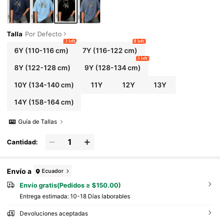
Talla
Por Defecto
3 left
8 left
6Y
(110-116 cm)
7Y
(116-122 cm)
3 left
8Y
(122-128 cm)
9Y
(128-134 cm)
10Y
(134-140 cm)
11Y
12Y
13Y
14Y
(158-164 cm)
Guía de Tallas
Cantidad:
Envío a
Ecuador
Envío gratis(Pedidos ≥ $150.00)
Entrega estimada:
10-18 Días laborables
Devoluciones aceptadas