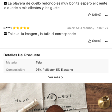
La
playera
de
cuello
redondo
es
muy
bonita
espero
el
cliente
le
quede
a
mis
clientes
y
les
guste
Útil
(0)
S***i
Color: Azul Marino / Talla: 12Y
Tal
cual
la
imagen
,
la
talla
si
corresponde
Útil
(0)
Detalles Del Producto
Material:
Tela
Composición:
95% Poliéster, 5% Elastano
Ver más