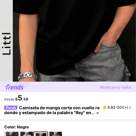
1/6
5
$
.58
Desde
Camiseta de manga corta con cuello re
4.82
(
500+
)
dondo y estampado de la palabra "Rey" en
estilo urbano para niños
Color: Negro