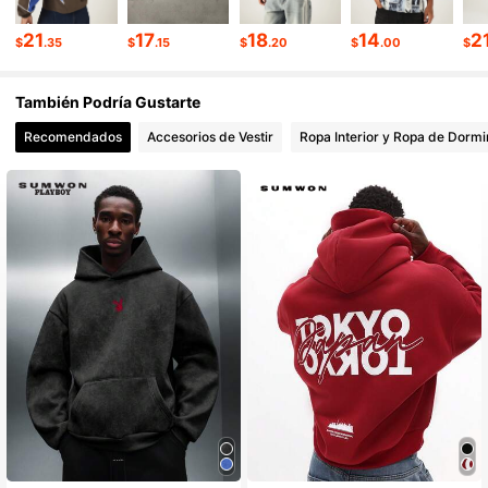
21
17
18
14
2
$
.35
$
.15
$
.20
$
.00
$
También Podría Gustarte
Recomendados
Accesorios de Vestir
Ropa Interior y Ropa de Dormi