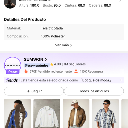
Altura:
180.0
Busto:
95.0
Cintura:
68.0
Caderas:
88.0
Detalles Del Producto
1M Seguidores
4.90
Material:
Tela tricotada
1M Seguidores
4.90
Composición:
100% Poliéster
1M Seguidores
4.90
Ver más
1M Seguidores
4.90
SUMWON
1M Seguidores
4.90
e***2
seguido
Hace 2 horas
1M Seguidores
4.90
570K Vendido recientemente
410K Recompra
1M Seguidores
4.90
Esta tienda está seleccionada como
「Botique de moda」
1M Seguidores
4.90
Seguir
Todos los artículos
1M Seguidores
4.90
1M Seguidores
4.90
1M Seguidores
4.90