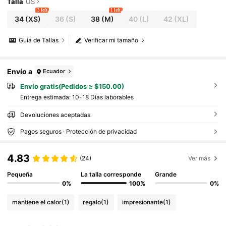
Talla
US
3 left
1 left
34
(XS)
36
(S)
38
(M)
40
(L)
42
(XL)
Guía de Tallas
Verificar mi tamaño
Envío a
Ecuador
Envío gratis(Pedidos ≥ $150.00)
Entrega estimada:
10-18 Días laborables
Devoluciones aceptadas
Pagos seguros · Protección de privacidad
4.83
(24)
Ver más
Pequeña
La talla corresponde
Grande
0%
100%
0%
mantiene el calor
(1)
regalo
(1)
impresionante
(1)