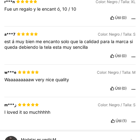
r***n
Color: Negro / Talla: XL
Fue
un
regalo
y
le
encant
ó,
10
/
10
Útil
(0)
a***7
Color: Negro / Talla: S
est
á
muy
bien
me
encanto
solo
que
la
calidad
para
la
marca
si
queda
debiendo
la
tela
esta
muy
sencilla
Útil
(0)
w***e
Color: Negro / Talla: M
Waaaaaaaaaw
very
nice
quality
Útil
(0)
m***ز
Color: Negro / Talla: S
I
loved
it
so
muchhhhh
Útil
(1)
Modelar es vestir:
M