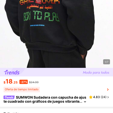
1/7
18
-27%
$
.25
$24.99
Oferta de tiempo limitado
SUMWON Sudadera con capucha de ajus
4.83
(
24
)
te cuadrado con gráficos de juegos vibrante
s y capucha con cordón para uso casual en l
a calle