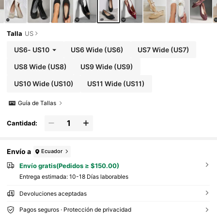
Talla
US
US6
-
US10
US6 Wide
(US6)
US7 Wide
(US7)
US8 Wide
(US8)
US9 Wide
(US9)
US10 Wide
(US10)
US11 Wide
(US11)
Guía de Tallas
Cantidad:
Envío a
Ecuador
Envío gratis(Pedidos ≥ $150.00)
Entrega estimada:
10-18 Días laborables
Devoluciones aceptadas
Pagos seguros · Protección de privacidad