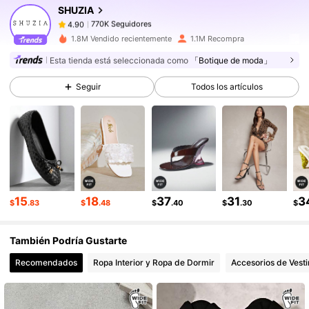
SHUZIA
770K Seguidores
4.90
2***3
seguido
Hace 1 horas
770K Seguidores
4.90
1.8M Vendido recientemente
1.1M Recompra
770K Seguidores
4.90
Esta tienda está seleccionada como
「Botique de moda」
770K Seguidores
4.90
Seguir
Todos los artículos
770K Seguidores
4.90
770K Seguidores
4.90
770K Seguidores
4.90
15
18
37
31
3
$
.83
$
.48
$
.40
$
.30
$
También Podría Gustarte
Recomendados
Ropa Interior y Ropa de Dormir
Accesorios de Vesti