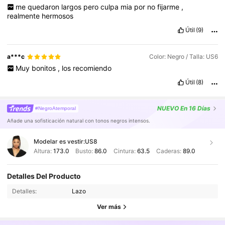
me
quedaron
largos
pero
culpa
mia
por
no
fijarme
,
realmente
hermosos
Útil
(9)
a***c
Color: Negro / Talla: US6
Muy
bonitos
,
los
recomiendo
Útil
(8)
NUEVO
En 16 Días
#NegroAtemporal
Añade una sofisticación natural con tonos negros intensos.
Modelar es vestir:
US8
Altura:
173.0
Busto:
86.0
Cintura:
63.5
Caderas:
89.0
770K Seguidores
4.90
Detalles Del Producto
770K Seguidores
4.90
Detalles:
Lazo
770K Seguidores
4.90
Ver más
770K Seguidores
4.90