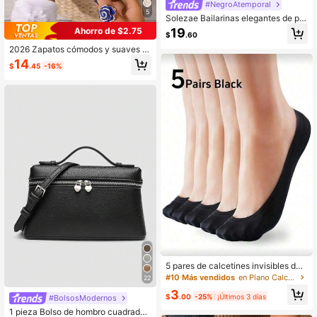
#NegroAtemporal
5
Solezae Bailarinas elegantes de pu
nta redonda para mujer con detalle
Ahorro de $2.75
19
$
.60
de lazo
2026 Zapatos cómodos y suaves c
on lazo, versátiles y elegantes
14
$
.45
-16%
5 pares de calcetines invisibles de
mujer de nylon negro ultra finos y li
#10 Más vendidos
en Plano Calcetines invisibles para mujer
22
geros, calcetines forro, calcetines si
3
n costuras, estilo antideslizante, ad
$
.00
-25%
¡Últimos 3 días
#BolsosModernos
ecuados para ocasiones de negoci
1 pieza Bolso de hombro cuadrado
os, uso casual y varios tipos de zap