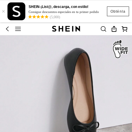
SHEIN-¡List@, descarga, con estilo!
×
Obténla
Consigue descuentos especiales en tu primer pedido
(5,000)