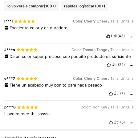
lo volveré a comprar
(100+)
rapidez logística
(100+)
4.7M Seguidores
4.94
l***l
Color: Cherry Cheer / Talla: Unitalla
Excelente
color
y
es
duradero
Útil
(43)
J***s
Color: Tomato Tango / Talla: Unitalla
Da
un
color
super
precioso
coo
poquito
producto
es
suficiente
Útil
(22)
e***7
Color: Cherry Cheer / Talla: Unitalla
Tiene
un
acabado
muy
bonito
para
nada
pesado
Útil
(7)
p***8
Color: High Key / Talla: Unitalla
i
loveeeeeee
thisssssss
Útil
(5)