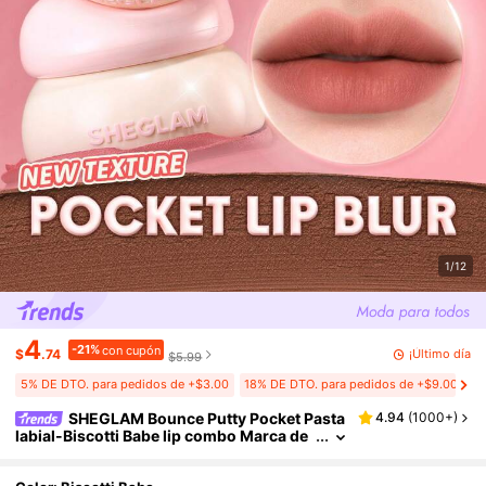
1/12
4
-21%
con cupón
¡Último día
$
.74
$5.99
5% DE DTO. para pedidos de +$3.00
18% DE DTO. para pedidos de +$9.00
SHEGLAM Bounce Putty Pocket Pasta
4.94
(
1000+
)
labial-Biscotti Babe lip combo Marca de
Belleza Cosmética Maquillaje para Mujer
es y Niñas