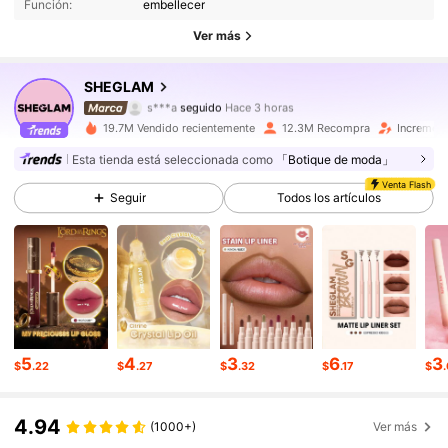
Función:
embellecer
4.7M Seguidores
4.94
Ver más
4.7M Seguidores
4.94
SHEGLAM
s***a
seguido
Hace 3 horas
4.7M Seguidores
4.94
19.7M Vendido recientemente
12.3M Recompra
Increment
Esta tienda está seleccionada como
「Botique de moda」
4.7M Seguidores
4.94
Venta Flash
Seguir
Todos los artículos
4.7M Seguidores
4.94
4.7M Seguidores
4.94
4.7M Seguidores
4.94
5
4
3
6
3
$
.22
$
.27
$
.32
$
.17
$
4.7M Seguidores
4.94
4.94
4.7M Seguidores
4.94
(1000+)
Ver más