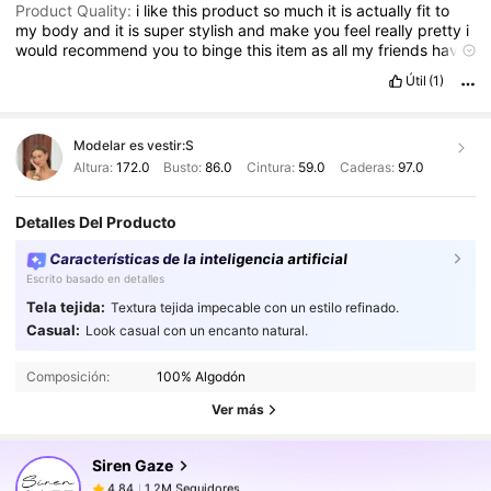
Product Quality:
i
like
this
product
so
much
it
is
actually
fit
to
my
body
and
it
is
super
stylish
and
make
you
feel
really
pretty
i
would
recommend
you
to
binge
this
item
as
all
my
friends
have
asked
me
from
where
did
I
buy
it
Útil
(1)
Modelar es vestir:
S
Altura:
172.0
Busto:
86.0
Cintura:
59.0
Caderas:
97.0
Detalles Del Producto
Características de la inteligencia artificial
Escrito basado en detalles
Tela tejida:
Textura tejida impecable con un estilo refinado.
1.2M Seguidores
4.84
Casual:
Look casual con un encanto natural.
1.2M Seguidores
4.84
Composición:
100% Algodón
1.2M Seguidores
4.84
Ver más
1.2M Seguidores
4.84
Siren Gaze
1.2M Seguidores
4.84
L***h
seguido
Hace 1 horas