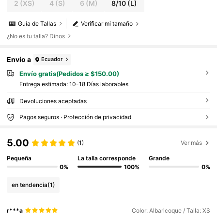
2
(XS)
4
(S)
6
(M)
8/10
(L)
Guía de Tallas
Verificar mi tamaño
¿No es tu talla? Dinos
Envío a
Ecuador
Envío gratis(Pedidos ≥ $150.00)
Entrega estimada:
10-18 Días laborables
Devoluciones aceptadas
Pagos seguros · Protección de privacidad
5.00
(1)
Ver más
Pequeña
La talla corresponde
Grande
0%
100%
0%
en tendencia
(1)
r***a
Color: Albaricoque / Talla: XS