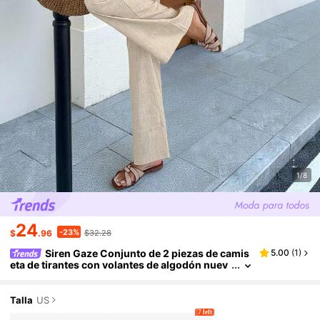
1/8
24
-23%
$
.96
$32.28
Siren Gaze Conjunto de 2 piezas de camis
5.00
(
1
)
eta de tirantes con volantes de algodón nuev
o para mujer, primavera/verano
Talla
US
7 left