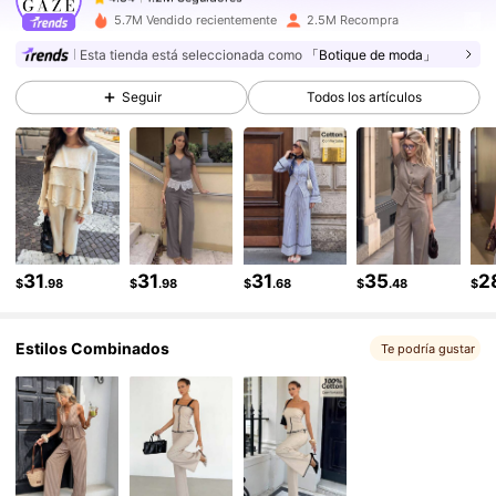
1.2M Seguidores
4.84
5.7M Vendido recientemente
2.5M Recompra
Esta tienda está seleccionada como
「Botique de moda」
1.2M Seguidores
4.84
1.2M Seguidores
4.84
Seguir
Todos los artículos
1.2M Seguidores
4.84
1.2M Seguidores
4.84
1.2M Seguidores
4.84
31
31
31
35
2
$
.98
$
.98
$
.68
$
.48
$
Estilos Combinados
Te podría gustar