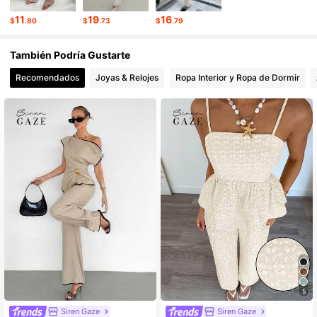
11
19
16
$
.80
$
.73
$
.79
También Podría Gustarte
Recomendados
Joyas & Relojes
Ropa Interior y Ropa de Dormir
5
Siren Gaze
Siren Gaze