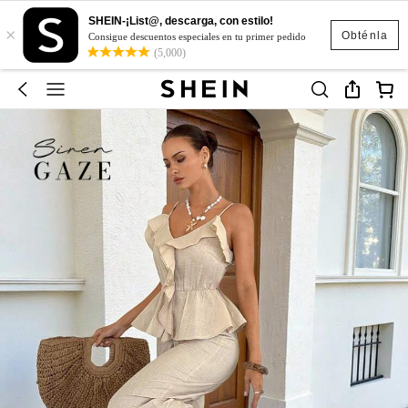
SHEIN-¡List@, descarga, con estilo!
×
Obténla
Consigue descuentos especiales en tu primer pedido
(5,000)