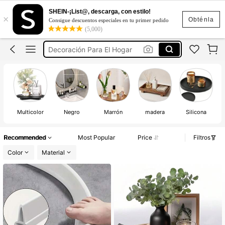
Bandeja Decorativa Para Mesa
SHEIN-¡List@, descarga, con estilo!
×
Bandeja Decorativa
Obténla
Consigue descuentos especiales en tu primer pedido
(5,000)
Decoración Para El Hogar
Decoración Para Baño
Centro De Mesa Comedor
Bandeja Decorativa Para Mesa
Bandeja Decorativa
Multicolor
Negro
Marrón
madera
Silicona
Recommended
Most Popular
Price
Filtros
Color
Material