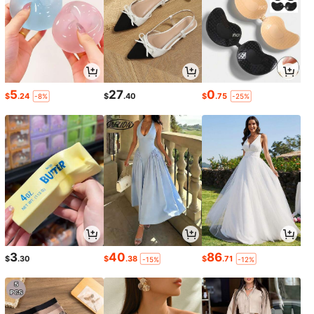
5
27
0
$
.24
$
.40
$
.75
-8%
-25%
3
40
86
$
.30
$
.38
$
.71
-15%
-12%