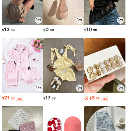
13
0
10
$
.98
$
.90
$
.98
21
17
3
$
.33
$
.58
$
.32
-8%
-8%