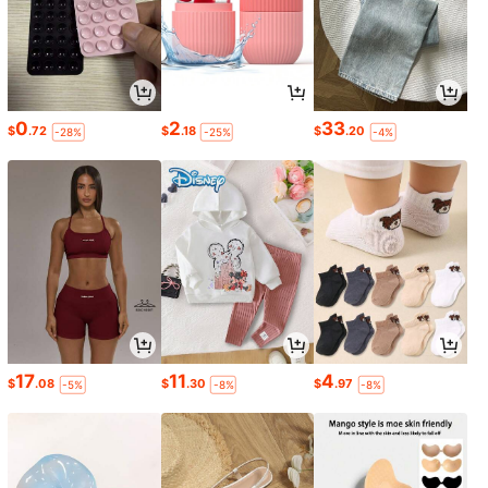
0
2
33
$
.72
$
.18
$
.20
-28%
-25%
-4%
17
11
4
$
.08
$
.30
$
.97
-5%
-8%
-8%