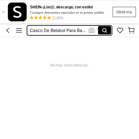
SHEIN-¡List@, descarga, con estilo!
×
Cascos De Beisbolista
Obténla
Consigue descuentos especiales en tu primer pedido
(5,000)
Cascos De Beisbol
Casco De Beisbol Para Batear
Casco Para Senderismo
Pelotas De Softball 🥎
Cascos De Beisbolista
No hay coincidencias.
Cascos De Beisbol