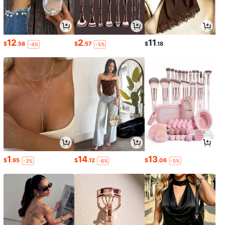
12
2
11
$
.58
$
.57
$
.18
-4%
-5%
1
14
13
$
.95
$
.12
$
.06
-3%
-6%
-5%