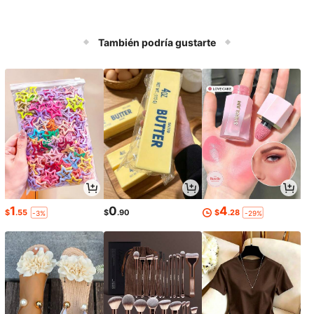
También podría gustarte
1
0
4
$
.55
$
.90
$
.28
-3%
-29%