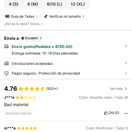
4
(S)
6
(M)
8/10
(L)
12
(XL)
Guía de Tallas
Verificar mi tamaño
¿No es tu talla? Dinos
Envío a
Ecuador
Envío gratis(Pedidos ≥ $150.00)
Entrega estimada:
10-18 Días laborables
Devoluciones aceptadas
Pagos seguros · Protección de privacidad
4.76
(500+)
Ver más
J***e
Color: Amarillo claro / Talla: M
Bad
material
Útil
(0)
del mismo artículo
m***a
Color: Multicolor / Talla: S