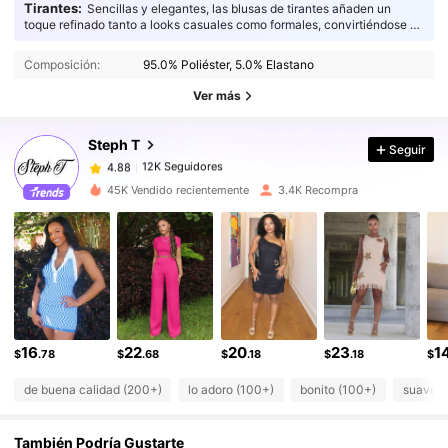
Tirantes:
Sencillas y elegantes, las blusas de tirantes añaden un
toque refinado tanto a looks casuales como formales, convirtiéndose en
12K Seguidores
4.88
el complemento perfecto para cualquier guardarropa.
12K Seguidores
4.88
Composición:
95.0% Poliéster, 5.0% Elastano
12K Seguidores
4.88
Ver más
12K Seguidores
4.88
Steph T
Seguir
12K Seguidores
4.88
i***t
seguido
Hace 9 horas
12K Seguidores
4.88
45K Vendido recientemente
3.4K Recompra
12K Seguidores
4.88
12K Seguidores
4.88
12K Seguidores
4.88
12K Seguidores
4.88
12K Seguidores
4.88
16
22
20
23
1
$
.78
$
.68
$
.18
$
.18
$
de buena calidad (200+)
lo adoro (100+)
bonito (100+)
suave (
También Podría Gustarte