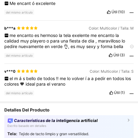
Me
encant
ó
excelente
Útil
(10)
del mismo artículo
b***a
Color: Multicolor / Talla: M
me
encanto
es
hermoso
la
tela
exelente
me
encanto
la
calidad
muy
playero
o
para
una
fiesta
de
dia
,
maravilloso
lo
pedire
nuevamente
en
verde
👌,
es
muy
sexy
y
forma
bella
figura
y
da
un
toque
tropical
en
morenas
se
bien
bonito
me
Útil
(3)
del mismo artículo
quedo
perfecto
del
busto
soy
talla
M
yo
temgo
94
de
busto
v***0
Color: Multicolor / Talla: S
el
m
á
s
bello
de
todos
!!
me
lo
volver
í
a
a
pedir
en
todos
los
colores
🧡
ideal
para
el
verano
Útil
(1)
del mismo artículo
Detalles Del Producto
Características de la inteligencia artificial
Escrito basado en detalles
Tela:
Tejido de tacto limpio y gran versatilidad.