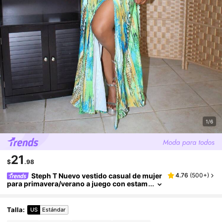
1/6
21
$
.98
Steph T Nuevo vestido casual de mujer
4.76
(
500+
)
para primavera/verano a juego con estam
pado de leopardo, adecuado para festival
es de música, Pascua, Nashville, estilo bohem
io, cumpleaños, graduación, uso diario, vacac
Talla
:
US
Estándar
iones, cruceros, playa, fiestas de tomar el sol