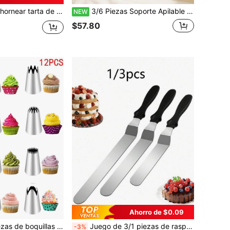
s, plato para tarta casero con fondo extraíble y diseño de crisantemo, adecuado para hornear pizza y pastel
3/6 Piezas Soporte Apilable de Acrílico para Exhibición de Postres, Soporte de Exhibición de Postres Blanco, Caja de Postres Rectangular Blanca, Disponible en Múltiples Tamaños, Buffet, Baby Shower, Fiesta de Cumpleaños, Exhibición de Postres para Fiestas, Decoraciones para Fiestas de Navidad y Vacaciones
NEW
$57.80
Ahorro de $0.09
Set de 6/9/12 piezas de boquillas de pastelería extra grandes para herramientas de horneado
Juego de 3/1 piezas de raspadores para tartas, raspador de crema de acero inoxidable, utilizado para alisar tartas - Herramientas de decoración de tartas de 6 pulgadas, 8 pulgadas, 10 pulgadas, temporada de vuelta al colegio
-3%