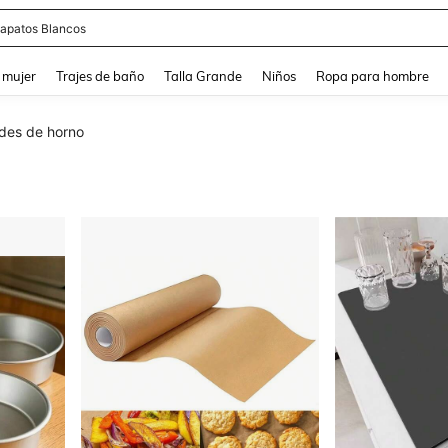
apatos Blancos
and down arrow keys to navigate search Búsqueda reciente and Busca y Encuentr
 mujer
Trajes de baño
Talla Grande
Niños
Ropa para hombre
des de horno