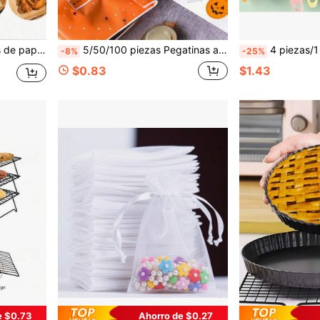
hogar, fiestas, cocina y panadería (también disponible en 100/50/10 piezas)
5/50/100 piezas Pegatinas autoadhesivas de calabaza en tira larga, calcomanías con patrón clásico de Halloween. Ampliamente utilizadas para sellar paquetes y decorar escenas en fiestas de Halloween.
4 piezas/1 pieza Juego de espátulas de silicona, adecuado para crema, mermel
-8%
-25%
$0.83
$1.43
e $0.73
Ahorro de $0.27