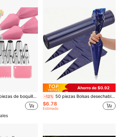
Ahorro de $0.92
 manga, 2 acopladores, 2 bandas de silicona, 3 espátulas de glaseado, boquillas para decoración de pasteles, magdalenas, molde para hornear, herramientas de repostería, crema, galletas, utensilios de cocina
50 piezas Bolsas desechables para pastelería, Bolsas de tuberías de PET gruesas de 16 pulgadas para decoración de pasteles, Accesorios de repostería profesionales
-12%
$6.78
Estimado
ales