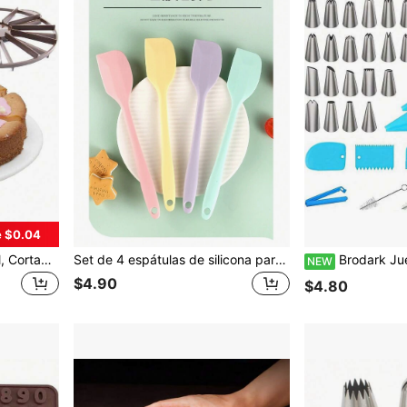
e $0.04
1 pieza Cortador de pastel, Cortador de tarta de queso, Cortador de tarta, Divisor de pastel con mango, Ideal para repostería y hornear para lograr porciones uniformes y un corte preciso para postres y necesidades de horneado
Set de 4 espátulas de silicona para crema, mermelada y mantequilla, fáciles de limpiar, adecuadas para el hogar, restaurante, tienda de postres, utensilios de cocina para hornear
Brodark Juego de herramientas profesional de boquillas de acero inoxidable para repostería, suministros creativos para decorar 
NEW
$4.90
$4.80