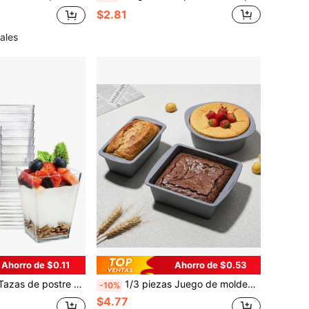
$2.81
ales
Ahorro de $0.11
Ahorro de $0.53
ución de servicio elegante para eventos y uso diario, tazas de mousse de plástico duro cuadradas, tazas de pudín, tazas de yogur transparentes, perfectas para gelatina, pastel, dulces, mesa, fiesta, boda, cumpleaños y hornear diario
1/3 piezas Juego de moldes de silicona para hornear - Moldes de pastel redondos y cuadrados, moldes de pan antiadherentes aptos para pizza, resistentes al calor y fáciles de limpiar - Juego de herramientas de hornear para fiestas
-10%
$4.77