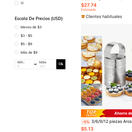
Sí
$27.74
Estimado
Clientes habituales
Escala De Precios (USD)
Menos de $3
$3 - $5
$5 - $9
Más de $9
Mín.:
Máx:
Ok
Ahorro d
3/6/9/12 piezas Aros para tartas, moldes redondos para pasteles de acero inoxidable antiadherentes, moldes de metal para postres franceses, mini tartas d
-5%
$5.13