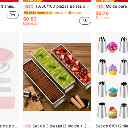
letas, Capas de Pastel o Pasteles, Negro
10/50/100 piezas Bolsas de regalo blancas de embalaje, Bolsas de caramelos de boda, Bolsas de regalo, Bolsas de caramelos de organza, Bolsas de caramelos de boda, Vajilla, Artículos necesarios para bodas, Decoración del hogar, Suministros de embalaje de regalos, Suministros para eventos y fiestas, Bolsas de regalo, Adecuado para diversos festivales, fiestas, cumpleaños, bodas, regalos, picnics al aire libre, Día de San Valentín, Suministros de embalaje de regalos para ceremonias de boda, Bolsas de organza para embalaje de joyas, Bolsas de caramelos, Bolsas de embalaje de almacenamiento de viaje, Bolsas de regalo para fiestas
Molde para hornear tarta de manzana antiadherente de 4/5/7/8/9/10/11 pulgada
-25%
-5%
$2.76
en Utensilios para hornear
#8 Más vendidos
Estimado
$0.83
Estimado
ara hornear y decorar, crema de pastelería, galletas, utensilios de cocina
Set de 3 piezas [1 molde + 2 espátulas] Molde de bandeja rectangular para tarta de tiramisú y accesorios, herramienta de horneado de postres ligera con base estable - Esencial para tiramisú, tartas de queso y mousses, ideal para panaderos y entusiastas de la repostería casera
-1%