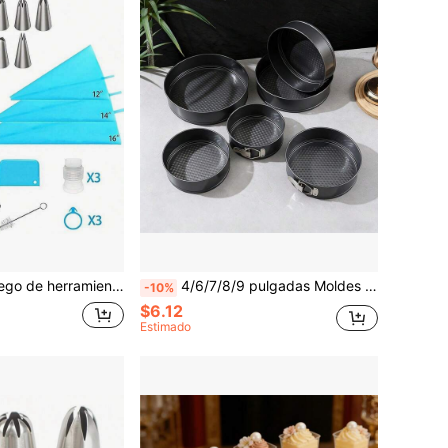
pasteles y galletas, incluye bolsas para rellenar, acopladores, alisador de glaseado y cepillo de limpieza, múltiples patrones de flores para decorar cupcakes, esencial para entusiastas de
4/6/7/8/9 pulgadas Moldes de pastel redondos/con forma de corazón, con revestimiento antiadherente, fondo extraíble con cierre, moldes para hornear, accesorios para horno, herramientas de repostería, utensilios de cocina, suministros de cocina
-10%
$6.12
Estimado