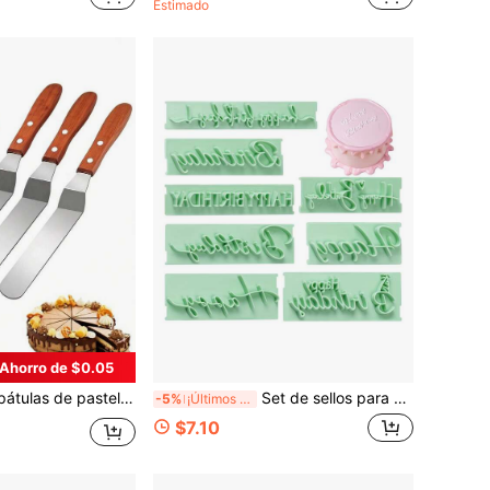
Estimado
Ahorro de $0.05
o de acero inoxidable resistente, fácil de limpiar, se usa para alisar la crema extendida, estructura resistente, accesorios de repostería, suministros de cocina, suministros de repostería, decoración del hogar, de vuelta a la escuela, regalo para ella, regalo para él, regalo para amigos
Set de sellos para pastel de cumpleaños, kit de herramientas de corte de cartas manuscritas para celebración de aniversario - Ideal para decoración de pasteles, repostería, galletas, cortadores de galletas, moldes de galletas y moldes de estampado de arte
-5%
¡Últimos 3 días
$7.10