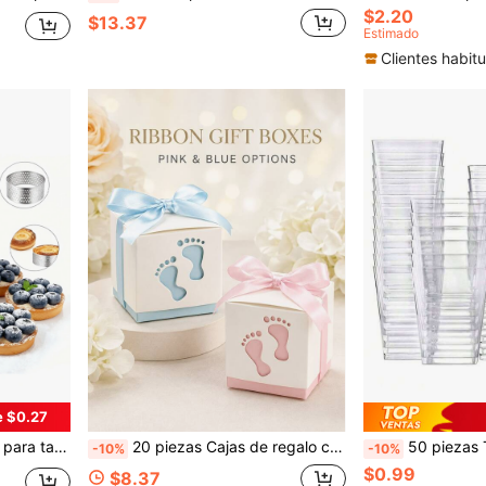
$2.20
$13.37
Estimado
Clientes habitu
e $0.27
e frutas, tartas redondas, con empaque de caja de regalo
20 piezas Cajas de regalo cuadradas con huellas huecas en rosa & azul con lazos de satén, cajas de recuerdos en tonos pastel dulce macaron, cajas mini de postres de varias piezas para empaquetado de dulces y regalos de fiesta de revelación de género
50 piezas Tazas de postre cuadradas premium - Tazas de pudín de plástico transparente, reutilizables, ideales para yogur, fruta, mousse y mini postres - Sol
-10%
-10%
$0.99
$8.37