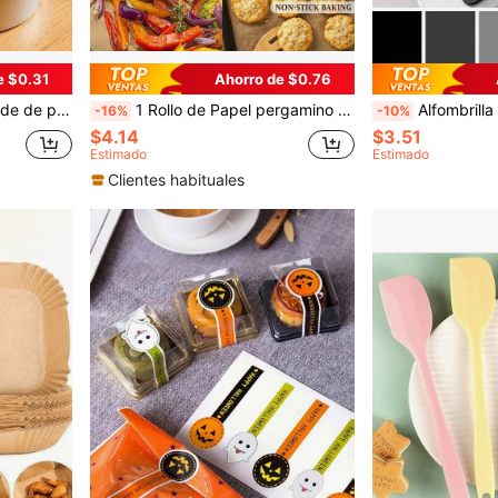
e $0.31
Ahorro de $0.76
- Se puede usar como bandeja de hornear en el horno, Utensilios de hornear duraderos
1 Rollo de Papel pergamino sin blanquear de servicio pesado para hornear, cocinar, asar a la parrilla, usar en freidoras de aire y vapor - Recubierta de aceite de silicona antiadherente - Accesorios de cocina y utensilios para el hogar
Alfombrilla de secado de platos para encimera de cocina de unicolor, alfombril
-16%
-10%
$4.14
$3.51
Estimado
Estimado
Clientes habituales