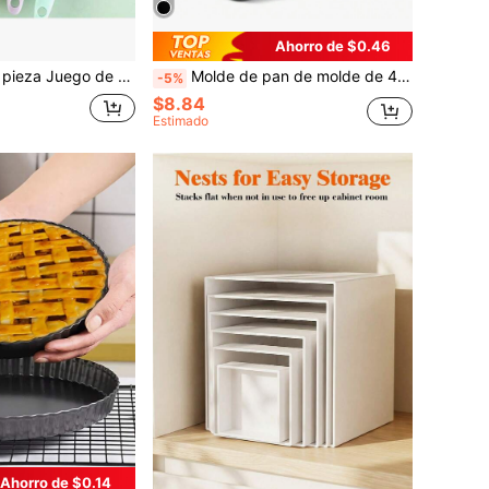
Ahorro de $0.46
ada y mantequilla, fácil de limpiar, ideal para el hogar, restaurante, pastelería, herramientas de cocina para hornear
Molde de pan de molde de 450 g, molde rectangular antiadherente para tostadas, molde para pan, brownies, pasteles de carne, uso doméstico, panadería, herramientas de horneado, accesorios de cocina, suministros del hogar
-5%
$8.84
Estimado
Ahorro de $0.14