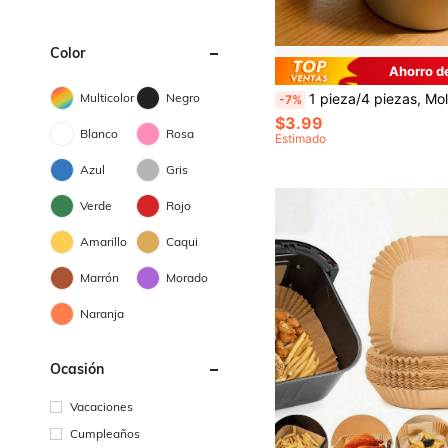
Color
Ahorro d
Multicolor
Negro
1 pieza/4 piezas, Molde de pastel redondo horneado, Herramienta de hornear, Base fija, Aluminio anodizado antiadherente, Fácil de desmoldar, Bandeja de pastel de metal apilable y duradera, Apta para pasteles de múltiples capas 
-7%
$3.99
Blanco
Rosa
Estimado
Azul
Gris
Verde
Rojo
Amarillo
Caqui
Marrón
Morado
Naranja
Ocasión
Vacaciones
Cumpleaños