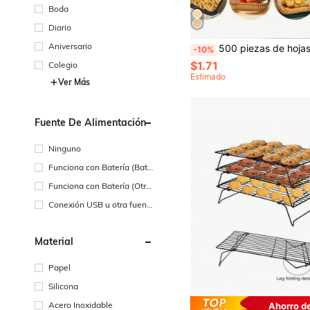
Boda
Diario
Aniversario
500 piezas de hojas de papel de hornear, forros para freidora de aire, tapetes para horno, aptos para hacer postres en Halloween, Navidad, fiestas festivas, adecuados para reuniones en el 
-10%
$1.71
Colegio
Estimado
Ver Más
Fuente De Alimentación
Ninguno
Funciona con Batería (Bate
ría Recargable)
Funciona con Batería (Otra
s Baterías)
Conexión USB u otra fuent
e de alimentación de CC
Material
Papel
Silicona
Acero Inoxidable
Ahorro d