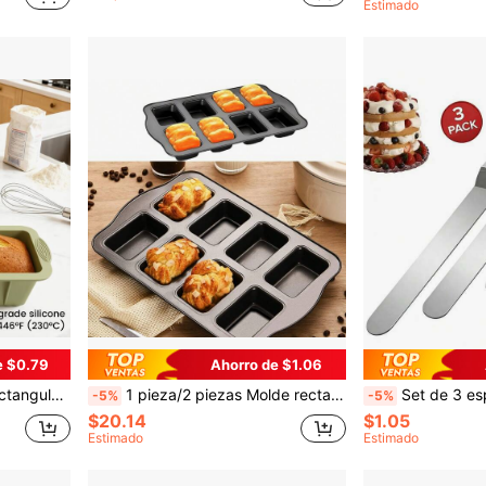
Estimado
e $0.79
Ahorro de $1.06
dherente, fácil de desmoldar, apto para lavavajillas.
1 pieza/2 piezas Molde rectangular pequeño de 8 cavidades para pan/tostada/torta/bollo de hamburguesa, bandeja antiadherente para usar en horno doméstico
Set de 3 espátulas de pastelería de acero inoxidable, adecuadas para pasteles, crema, glaseado, mantequilla, utensilios de cocina (15 cm/20 cm/25 cm), herramientas para decorar pasteles, espátula de glasead
-5%
-5%
$20.14
$1.05
Estimado
Estimado