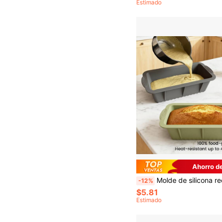
Estimado
Ahorro d
Molde de silicona rectangular para hornear, adecuado para hornear pan, pasteles y brownies. Material 100% de silicona, resistente al calor, antia
-12%
$5.81
Estimado