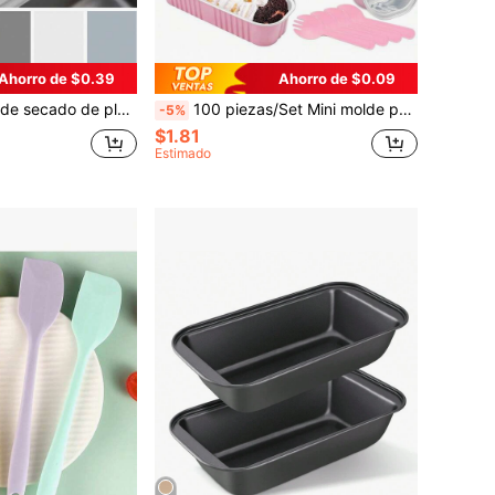
Ahorro de $0.39
Ahorro de $0.09
la de fregadero de silicona absorbente de agua, salvamanteles para grifo de fregadero, almohadilla de secado rápido
100 piezas/Set Mini molde para tostadas con tapa y cuchara, 100 piezas, rosa, 200 ml, bandeja de hornear rectangular de aluminio
-5%
$1.81
Estimado