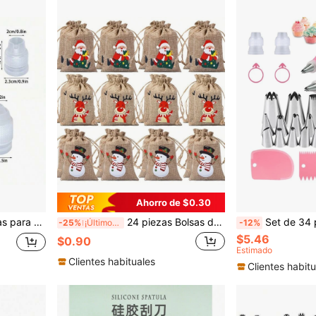
Ahorro de $0.30
ramientas para Decorar Repostería
24 piezas Bolsas de regalo de Navidad con cierre de cordón - Diseños de Papá Noel, renos, muñeco de nieve - Bolsas de tela tipo arpillera (1/6/12/24 unidades) para obsequios de Navidad, calendario de adviento, decoraciones de árbol - Fiestas, oficina, reuniones familiares - Bolsas de golosinas navideñas, bolsas de regalo de Navidad, portadores de dulces festivos, ilustraciones festivas, bolsas de encanto rústico, recuerdos de fiesta, embalaje reutilizable, regalos de oficina de Navidad, decoraciones navideñas, pijamas navideños, regalos de Navidad, decoración navideña
Set de 34 piezas de boquillas de acero inoxidable para decoración de pasteles, que incluye 20 boquillas pequeñas, 5 medianas, 2 bolsas de
-25%
¡Últimos 3 días
-12%
$5.46
$0.90
Estimado
Clientes habituales
Clientes habitu