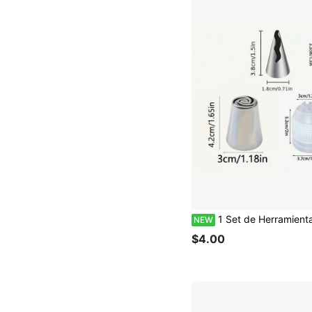
1 Set de Herramientas para Decorar Pasteles, Boquillas para Crema, Utensilios de Cocina, Her
NEW
$4.00