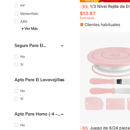
PP
1/3 Nivel Rejilla de Enfriamiento, Adecuada para Galletas, Pasteles, Etc. - Enfría Rápidamente Múltiples Tandas de Gal
-5%
$13.87
Metacrilato
Estimado
ABS
Clientes habituales
Ver Más
Seguro Para El
Microondas
No
Sí
Apto Para El Lavavajillas
No
Sí
Apto Para Horno (-4 ~
220 Grados Centígrado)
No
Juego de 6/24 piezas de plato giratorio para tarta con diseño nordico y de macaroon con espátula para crema, rascador, boquilla para decoración de tartas, revestimientos para cupcakes, herramientas p
-5%