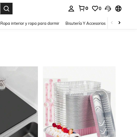
0
0
a. Press Enter to select.
Ropa interior y ropa para dormir
Bisutería Y Accesorios
Zapatos
H