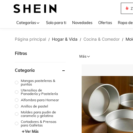
Z
Use up 
Categorías
Solo para ti
Novedades
Ofertas
Ropa de
Página principal
Hogar & Vida
Cocina & Comedor
Mol
/
/
/
Filtros
Más
Categoría
Mangas pasteleras &
puntas
Utensilios de
Panadería y Pastelería
Alfombra para Hornear
Anillos de pastel
Moldes para pudin de
caramelo y gelatina
Cortadores & Prensas
para Galletas
Ver Más