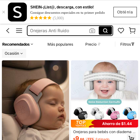
Audífonos Para El Ruido Bebés
SHEIN-¡List@, descarga, con estilo!
×
Audífonos Para Bebe Sin Ruido
Obténla
Consigue descuentos especiales en tu primer pedido
(5,000)
Orejeras Anti Ruido
Audifonos Con Cancelación De Ruido
Bebé
Recomendados
Más populares
Precio
Filtros
Audífonos Para El Ruido Bebés
Ocasión
Audífonos Para Bebe Sin Ruido
Ahorro de $1.44
Orejeras para bebés con diadema el
ástica, orejeras para bebés ideales
9
$
.66
-13%
Estimado