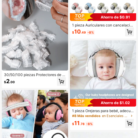
Ahorro de $0.91
1 pieza Auriculares con cancelació
n de ruido para bebés, protección a
10
$
.49
-8%
uditiva para bebés y niños pequeño
s, diadema ajustable, orejeras para
avión, viajes, conciertos & festivale
s
30/50/100 piezas Protectores de oí
do transparentes para bebé, imperm
2
$
.00
eables, transpirables, no sensibles,
cuidado del cabello, protección aud
itiva para el baño y la natación
Ahorro de $1.02
1 pieza Orejeras para bebé, adecua
das para bebés menores de 36 mes
#8 Más vendidos
en Esenciales para Bebé .
es, orejeras antiruido - Auriculares
11
cómodos para bebés, previenen da
$
.78
-8%
ños auditivos y mejoran el sueño