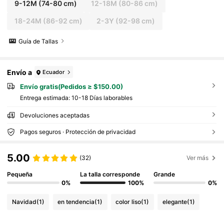
9-12M
(74-80 cm)
12-18M
(80-86 cm)
18-24M
(86-92 cm)
2-3Y
(92-98 cm)
Guía de Tallas
Envío a
Ecuador
Envío gratis(Pedidos ≥ $150.00)
Entrega estimada:
10-18 Días laborables
Devoluciones aceptadas
Pagos seguros · Protección de privacidad
5.00
(32)
Ver más
Pequeña
La talla corresponde
Grande
0%
100%
0%
Navidad
(1)
en tendencia
(1)
color liso
(1)
elegante
(1)