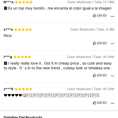
N***a
Color: Multicolor / Talla: 12-18M
Es
un
top
muy
bonito
,
me
encanta
el
color
igual
a
la
imagen
Útil
(0)
s***o
Color: Multicolor / Talla: 3-6M
Nice
Útil
(0)
l***g
Color: Multicolor / Talla: 18-24M
I
really
really
love
it
.
Got
it
in
cheap
price
,
so
cute
and
easy
to
style
.
It
’
s
in
to
the
new
trend
,
cutesy
look
or
timeless
one
.
Útil
(0)
z***9
Color: Multicolor / Talla: 18-24M
♥️♥️♥️❤️❤️🤔🇵🇸🇵🇸🇵🇸🇵🇸🇵🇸🇵🇸🇵🇸🇵🇸🇵🇸🇵🇸
Útil
(0)
Detalles Del Producto