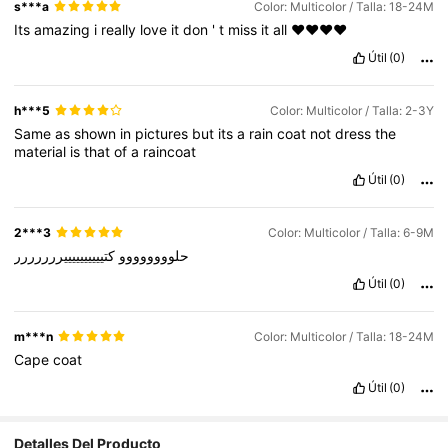
s***a
Color: Multicolor / Talla: 18-24M
Its
amazing
i
really
love
it
don
'
t
miss
it
all
❤️❤️❤️❤️
Útil
(0)
h***5
Color: Multicolor / Talla: 2-3Y
Same
as
shown
in
pictures
but
its
a
rain
coat
not
dress
the
material
is
that
of
a
raincoat
Útil
(0)
2***3
Color: Multicolor / Talla: 6-9M
حلوووووووو
كتييييييييييررررررر
Útil
(0)
m***n
Color: Multicolor / Talla: 18-24M
Cape
coat
Útil
(0)
Detalles Del Producto