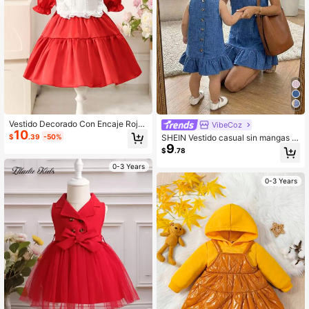
Vestido Decorado Con Encaje Rojo
VibeCoz
10
Y Lazo Frontal Para Niña, Para Prim
$
.39
-50%
SHEIN Vestido casual sin mangas d
avera/verano
9
e unicolor tejido para niña bebé
$
.78
0-3 Years
0-3 Years