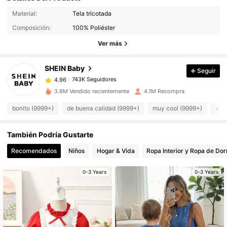
743K Seguidores
4.96
Material:
Tela tricotada
743K Seguidores
4.96
Composición:
100% Poliéster
743K Seguidores
4.96
Ver más
743K Seguidores
4.96
SHEIN Baby
Seguir
743K Seguidores
4.96
i***6
seguido
Hace 2 horas
743K Seguidores
4.96
3.8M Vendido recientemente
4.1M Recompra
743K Seguidores
4.96
bonito (9999+)
de buena calidad (9999+)
muy cool (9999+)
com
743K Seguidores
4.96
También Podría Gustarte
743K Seguidores
4.96
Recomendados
Niños
Hogar & Vida
Ropa Interior y Ropa de Dor
743K Seguidores
4.96
743K Seguidores
4.96
0-3 Years
0-3 Years