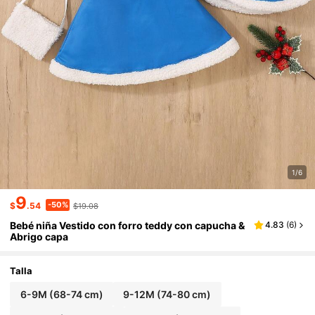
1/6
9
-50%
$
.54
$19.08
Bebé niña Vestido con forro teddy con capucha &
4.83
(
6
)
Abrigo capa
Talla
6-9M
(68-74 cm)
9-12M
(74-80 cm)