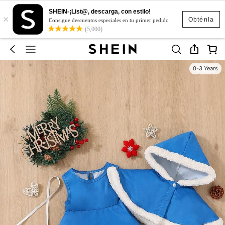
SHEIN-¡List@, descarga, con estilo!
×
Obténla
Consigue descuentos especiales en tu primer pedido
(5,000)
0-3 Years