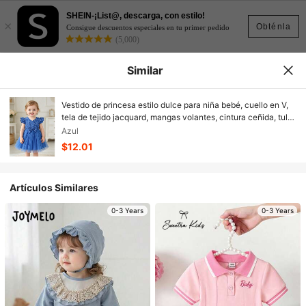
SHEIN-¡List@, descarga, con estilo!
×
Obténla
Consigue descuentos especiales en tu primer pedido
(5,000)
Similar
Vestido de princesa estilo dulce para niña bebé, cuello en V,
tela de tejido jacquard, mangas volantes, cintura ceñida, tul
de malla, corte A, vestido de princesa, uso diario & vestido de
Azul
fiesta de cumpleaños, primavera/verano, 0-3 años
$12.01
Artículos Similares
0-3 Years
0-3 Years