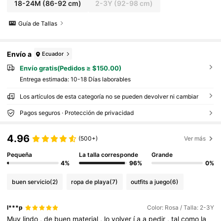
18-24M
(86-92 cm)
2-3Y
(92-98 cm)
Guía de Tallas
Envío a
Ecuador
Envío gratis(Pedidos ≥ $150.00)
Entrega estimada:
10-18 Días laborables
Los artículos de esta categoría no se pueden devolver ni cambiar
Pagos seguros · Protección de privacidad
4.96
(500+)
Ver más
Pequeña
La talla corresponde
Grande
4%
96%
0%
buen servicio
(2)
ropa de playa
(7)
outfits a juego
(6)
l***p
Color: Rosa / Talla: 2-3Y
Muy
lindo
,
de
buen
material
,
lo
volver
í
a
a
pedir
,
tal
como
la