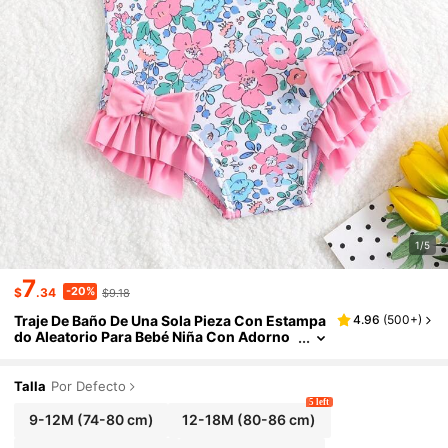
1/5
7
-20%
$
.34
$9.18
Traje De Baño De Una Sola Pieza Con Estampa
4.96
(
500+
)
do Aleatorio Para Bebé Niña Con Adorno
De Lazo Y Dobladillo Con Volantes
Talla
Por Defecto
5 left
9-12M
(74-80 cm)
12-18M
(80-86 cm)