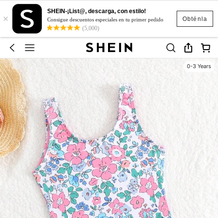
SHEIN-¡List@, descarga, con estilo!
×
Obténla
Consigue descuentos especiales en tu primer pedido
(5,000)
0-3 Years