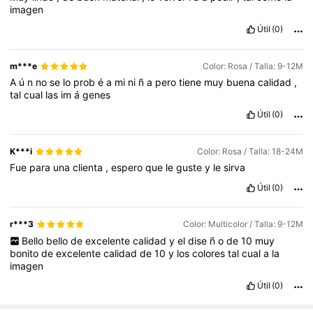
imagen
Útil
(0)
m***e
Color: Rosa / Talla: 9-12M
A
ú
n
no
se
lo
prob
é
a
mi
ni
ñ
a
pero
tiene
muy
buena
calidad
,
tal
cual
las
im
á
genes
Útil
(0)
K***i
Color: Rosa / Talla: 18-24M
Fue
para
una
clienta
,
espero
que
le
guste
y
le
sirva
Útil
(0)
r***3
Color: Multicolor / Talla: 9-12M
Bello
bello
de
excelente
calidad
y
el
dise
ñ
o
de
10
muy
bonito
de
excelente
calidad
de
10
y
los
colores
tal
cual
a
la
imagen
Útil
(0)