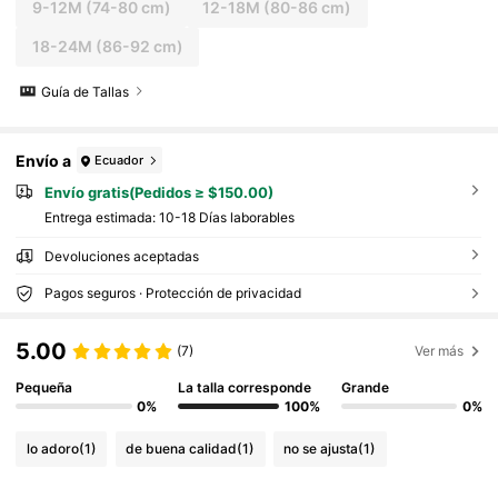
9-12M
(74-80 cm)
12-18M
(80-86 cm)
18-24M
(86-92 cm)
Guía de Tallas
Envío a
Ecuador
Envío gratis(Pedidos ≥ $150.00)
Entrega estimada:
10-18 Días laborables
Devoluciones aceptadas
Pagos seguros · Protección de privacidad
5.00
(7)
Ver más
Pequeña
La talla corresponde
Grande
0%
100%
0%
lo adoro
(1)
de buena calidad
(1)
no se ajusta
(1)