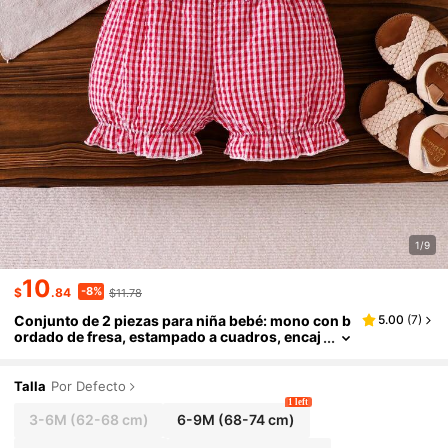
1/9
10
-8%
$
.84
$11.78
Conjunto de 2 piezas para niña bebé: mono con b
5.00
(
7
)
ordado de fresa, estampado a cuadros, encaj
e calado, mangas volantes, espalda descubie
rta y bajo con volantes, con diadema de lazo extr
agrande, estilo enérgico, lindo, fresco y pastoral
Talla
Por Defecto
1 left
3-6M
(62-68 cm)
6-9M
(68-74 cm)