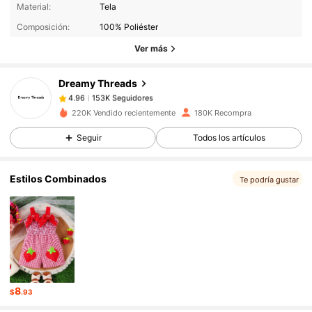
Material:
Tela
153K Seguidores
4.96
Composición:
100% Poliéster
153K Seguidores
4.96
Ver más
153K Seguidores
4.96
Dreamy Threads
153K Seguidores
4.96
g***s
seguido
Hace 7 horas
153K Seguidores
4.96
220K Vendido recientemente
180K Recompra
153K Seguidores
4.96
Seguir
Todos los artículos
153K Seguidores
4.96
Estilos Combinados
Te podría gustar
153K Seguidores
4.96
153K Seguidores
4.96
153K Seguidores
4.96
8
$
.93