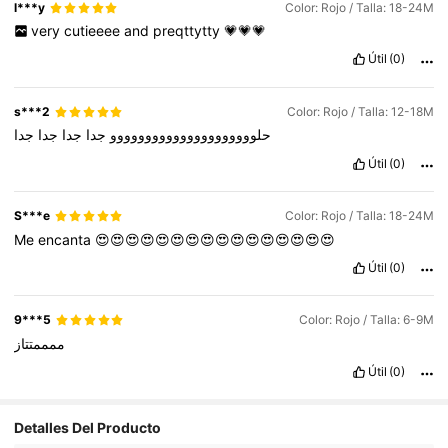
l***y
Color: Rojo / Talla: 18-24M
very
cutieeee
and
preqttytty
💗💗💗
Útil
(0)
s***2
Color: Rojo / Talla: 12-18M
حلووووووووووووووووووووو
جدا
جدا
جدا
جدا
Útil
(0)
S***e
Color: Rojo / Talla: 18-24M
Me
encanta
😍😍😍😍😍😍😍😍😍😍😍😍😍😍😍😍
Útil
(0)
9***5
Color: Rojo / Talla: 6-9M
ممممتتاز
Útil
(0)
Detalles Del Producto
153K Seguidores
4.96