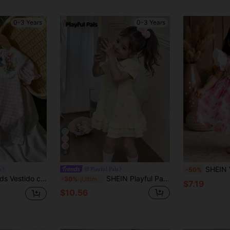
0-3 Years
0-3 Years
8
SHEIN Vestido elegante y dulce para n
s
Playful Pals
-50%
SHEIN Vintaside Kids Vestido casual de manga corta con cuello de volantes, estampado a cuadros y de conejo de dibujos animados para niña bebé
SHEIN Playful Pals Vestido amarillo de manga abullonada, cuello polo y volante en el bajo para niñas bebé, con estampado de arcoíris. Lindo vestido casual de verano rosa y amarillo de manga corta para volver al colegio
-30%
¡Últimos 2 días
$7.19
$10.56