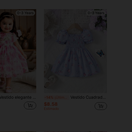
0-3 Years
0-3 Years
iña bebé con volantes en organza, estampado floral, para fiesta y ceremonia de princesa
Vestido Cuadrado De Manga Abullonada Con Estampado Floral Y Cintura Fruncida Para Niña, Verano
-14%
¡Últimos 3 días
$8.58
Estimado