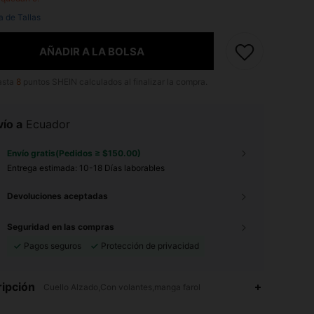
a de Tallas
AÑADIR A LA BOLSA
asta
8
puntos SHEIN calculados al finalizar la compra.
ío a
Ecuador
Envío gratis(Pedidos ≥ $150.00)
Entrega estimada:
10-18 Días laborables
Devoluciones aceptadas
Seguridad en las compras
Pagos seguros
Protección de privacidad
ipción
Cuello Alzado,Con volantes,manga farol