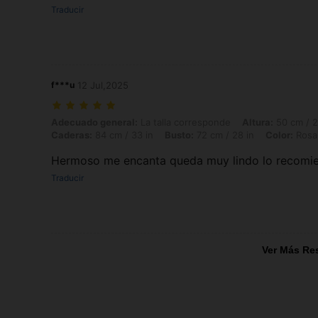
Traducir
f***u
12 Jul,2025
Adecuado general: La talla corresponde, Altura: 50 cm / 20 in, Peso: 
Adecuado general:
La talla corresponde
Altura:
50 cm / 2
Caderas:
84 cm / 33 in
Busto:
72 cm / 28 in
Color:
Rosa 
Hermoso me encanta queda muy lindo lo recomi
Traducir
Ver Más Re