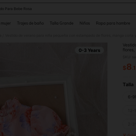
ido Para Bebe Rosa
and down arrow keys to navigate search Búsqueda reciente and Busca y Encuentr
 mujer
Trajes de baño
Talla Grande
Niños
Ropa para hombre
a
Vestido de verano para niña pequeña con estampado de flores, manga corta y
/
Vestid
flores
0-3 Years
SKU: s
8
$
.
PR
Talla
6-9
12-
2-3
¡Sol