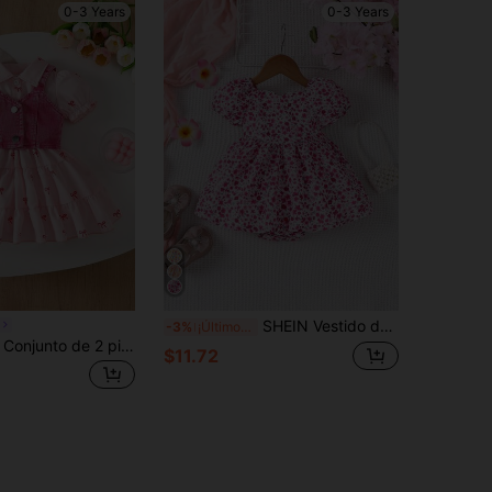
0-3 Years
0-3 Years
SHEIN Vestido de manga corta abullonada con espalda fruncida y estampado floral diminuto para niñas bebé de primavera/verano
-3%
¡Últimos 3 días
Souflis Souflis Conjunto de 2 piezas para bebé niña con vestido casual con estampado de moño y chaleco vaquero de solapa única
$11.72