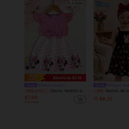
0-3 Years
Ahorro de $1.18
TinyJoy Studio
TinyJoy Stud
Disney Vestido sin mangas con estampado lindo para bebé niña, vestido casual y versátil para vacaciones de bebé niña con estampado de corazones y lazos por todo el vestido
Vestido de verano Disney para niñas bebé Minnie con bloques de color e impresión de corazones, lindo vestido sin mangas con tir
-13%
¡Últimos 3 días
-17%
$7.90
$8.21
Estimado