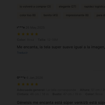
lo volveré a comprar (3)
elegante (27)
rapidez logístic
color liso (6)
bonito (45)
impresionante (6)
para d
r***o
26 May,2025
Color: Rosa, Talla: 12-18M
Color:
Rosa
Talla:
12-18M
Me encanta, la tela super suave igual a la imagen
Traducir
O***z
6 Jan,2026
Adecuado general: La talla corresponde, Altura: 51 cm / 20 in, Peso: 6
Adecuado general:
La talla corresponde
Altura:
51 cm / 2
Cintura:
46 cm / 18 in
Busto:
47 cm / 19 in
Color:
Rosa
Géneisis me encanta está súper venkizb está súpe