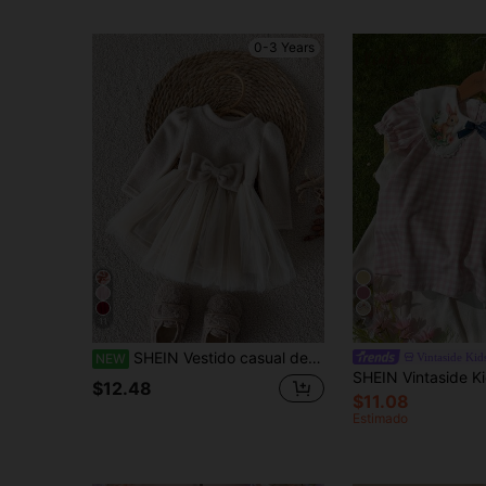
0-3 Years
11
7
SHEIN Vestido casual de manga larga con estampado floral pequeño y acanalado para niñas bebés, otoño
Vintaside Kid
NEW
$12.48
$11.08
Estimado