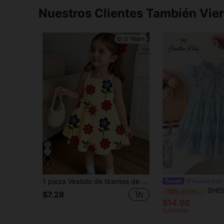
Nuestros Clientes También Vie
0-3 Years
8
26
1 pieza Vestido de tirantes de punto con estampado floral y de plantas para niñas bebé, vestido de verano para vacaciones
Sweetra Kids
SHEIN Vestido de fiesta de verano con estampado floral c
-10%
¡Últimos 3 días
$7.28
$14.02
Estimado