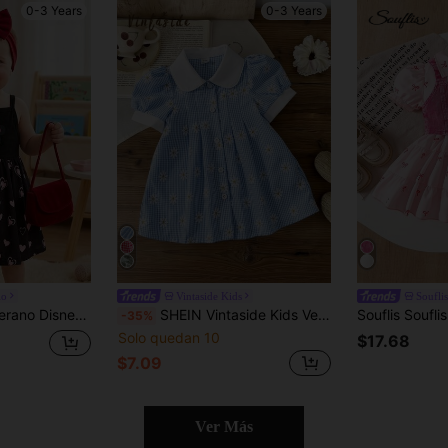
0-3 Years
0-3 Years
io
Vintaside Kids
Souflis
antes, vestido casual para niños con impresión de corazones negros en todo el Body, versátil para playa y vacaciones
SHEIN Vintaside Kids Vestido casual de niña bebé a cuadros y con estampado floral, estilo campestre, cómodo y de moda, versátil para primavera y verano
-35%
Solo quedan 10
$17.68
$7.09
Ver Más