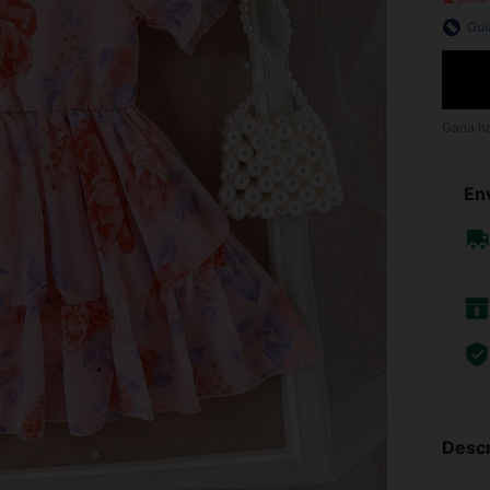
Guí
Gana h
Env
Descr