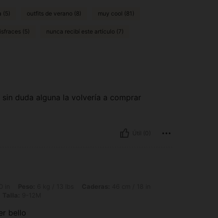
a (5)
outfits de verano (8)
muy cool (81)
isfraces (5)
nunca recibí este artículo (7)
, sin duda alguna la volvería a comprar
Útil (0)
 kg / 13 lbs, Caderas: 46 cm / 18 in, Cintura: 46 cm / 18 in, Busto: 47 cm / 19 in,
0 in
Peso:
6 kg / 13 lbs
Caderas:
46 cm / 18 in
Talla:
9-12M
r bello