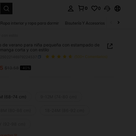
0
0
a. Press Enter to select.
Ropa interior y ropa para dormir
Bisutería Y Accesorios
Zapatos
H
 con estilo
o de verano para niña pequeña con estampado de
, manga corta y con estilo
a25022146979224537
(500+ Comentarios)
15
$13.58
-40%
ICE AND AVAILABILITY
M (68-74 cm)
9-12M (74-80 cm)
18M (80-86 cm)
18-24M (86-92 cm)
Y (92-98 cm)
o quedan 9!