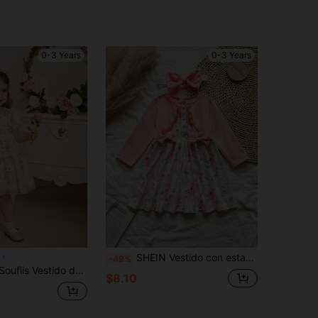
0-3 Years
0-3 Years
SHEIN Vestido con estampado floral rosa para niñas bebé con diadema a juego, diseño lindo, cómodo y elegante para uso diario, otoño
-49%
ara bebé niña en primavera y verano. La tela suave y fluida tiene un brillo lustroso. La cremallera invisible facilita el ponerse y quitarse. Ropa de bebé niña con lazo, OOTD
$8.10