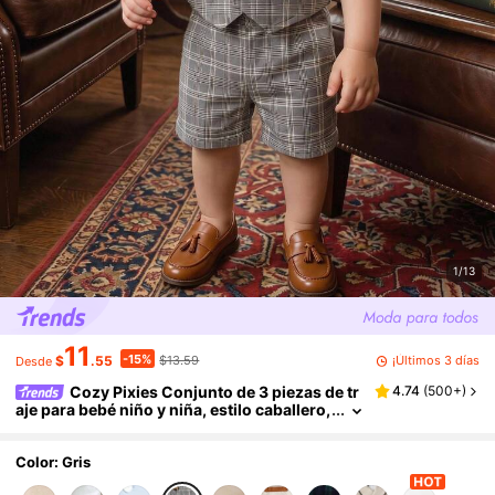
1/13
11
-15%
¡Últimos 3 días
$
.55
$13.59
Desde
Cozy Pixies Conjunto de 3 piezas de tr
4.74
(
500+
)
aje para bebé niño y niña, estilo caballero,
camisa blanca de manga corta tipo camis
eta, chaleco y pantalones cortos, estampado
de cuadros grises, adecuado para primavera
Color: Gris
y verano, estilo británico, para uso en casa y a