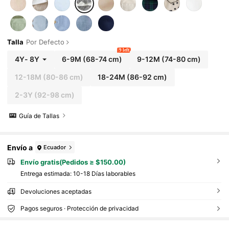
l aire libre, ideal para fiesta de cumpleaños, ba
utizo, celebración del primer cumpleaños, fie
sta de noche, actuación, cena, boda y otras oc
asiones
Talla
Por Defecto
9 left
4Y
-
8Y
6-9M
(68-74 cm)
9-12M
(74-80 cm)
12-18M
(80-86 cm)
18-24M
(86-92 cm)
2-3Y
(92-98 cm)
Guía de Tallas
Envío a
Ecuador
Envío gratis(Pedidos ≥ $150.00)
Entrega estimada:
10-18 Días laborables
Devoluciones aceptadas
Pagos seguros · Protección de privacidad