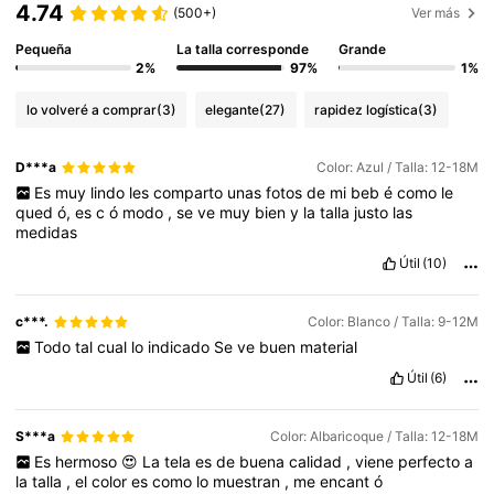
4.74
(500+)
Ver más
Pequeña
La talla corresponde
Grande
2%
97%
1%
lo volveré a comprar
(3)
elegante
(27)
rapidez logística
(3)
D***a
Color: Azul / Talla: 12-18M
Es
muy
lindo
les
comparto
unas
fotos
de
mi
beb
é
como
le
qued
ó,
es
c
ó
modo
,
se
ve
muy
bien
y
la
talla
justo
las
medidas
Útil
(10)
c***.
Color: Blanco / Talla: 9-12M
Todo
tal
cual
lo
indicado
Se
ve
buen
material
Útil
(6)
S***a
Color: Albaricoque / Talla: 12-18M
Es
hermoso
😍
La
tela
es
de
buena
calidad
,
viene
perfecto
a
la
talla
,
el
color
es
como
lo
muestran
,
me
encant
ó