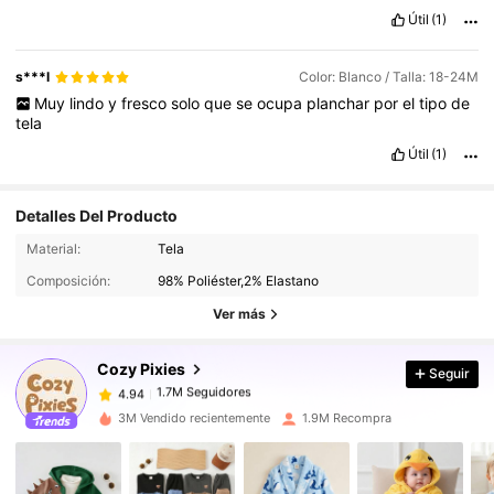
Útil
(1)
s***l
Color: Blanco / Talla: 18-24M
Muy
lindo
y
fresco
solo
que
se
ocupa
planchar
por
el
tipo
de
tela
Útil
(1)
Detalles Del Producto
Material:
Tela
1.7M Seguidores
4.94
Composición:
98% Poliéster,2% Elastano
1.7M Seguidores
4.94
Ver más
1.7M Seguidores
4.94
1.7M Seguidores
4.94
Cozy Pixies
Seguir
1.7M Seguidores
4.94
3M Vendido recientemente
1.9M Recompra
1.7M Seguidores
4.94
1.7M Seguidores
4.94