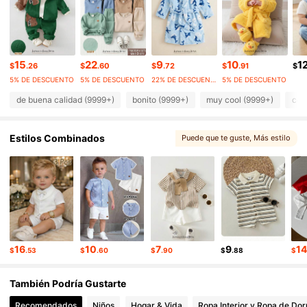
1.7M Seguidores
4.94
1.7M Seguidores
4.94
1.7M Seguidores
4.94
15
22
9
10
1
1.7M Seguidores
4.94
$
.26
$
.60
$
.72
$
.91
$
5% DE DESCUENTO
5% DE DESCUENTO
22% DE DESCUENTO
5% DE DESCUENTO
de buena calidad (9999+)
bonito (9999+)
muy cool (9999+)
com
Estilos Combinados
Puede que te guste
, Más estilo
16
10
7
9
1
$
.53
$
.60
$
.90
$
.88
$
También Podría Gustarte
Recomendados
Niños
Hogar & Vida
Ropa Interior y Ropa de Dor