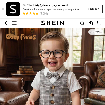
SHEIN-¡List@, descarga, con estilo!
×
Obténla
Consigue descuentos especiales en tu primer pedido
(5,000)
0-3 Years