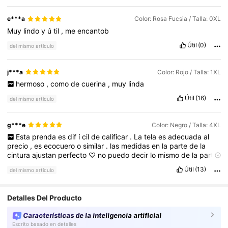
e***a
Color: Rosa Fucsia / Talla: 0XL
Muy
lindo
y
ú
til
,
me
encantob
Útil
(0)
del mismo artículo
j***a
Color: Rojo / Talla: 1XL
hermoso
,
como
de
cuerina
,
muy
linda
Útil
(16)
del mismo artículo
g***e
Color: Negro / Talla: 4XL
Esta
prenda
es
dif
í
cil
de
calificar
.
La
tela
es
adecuada
al
precio
,
es
ecocuero
o
similar
.
las
medidas
en
la
parte
de
la
cintura
ajustan
perfecto
♡
no
puedo
decir
lo
mismo
de
la
parte
del
pecho
,
me
quedo
flojisimo
y
no
cuenta
con
forma
de
ajuste
Útil
(13)
del mismo artículo
.
Seguramente
le
haga
arreglos
para
que
funcione
para
lo
que
quer
í
a
usarla
:
arriba
de
camisas
.
Detalles Del Producto
Características de la inteligencia artificial
Escrito basado en detalles