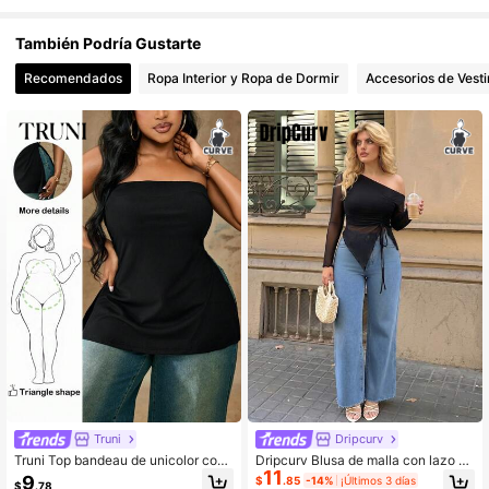
También Podría Gustarte
Recomendados
Ropa Interior y Ropa de Dormir
Accesorios de Vesti
Truni
Dripcurv
Truni Top bandeau de unicolor con
Dripcurv Blusa de malla con lazo pa
11
cintura ceñida para mujer talla gran
ra mujer de talla grande, elegante p
9
$
.85
-14%
¡Últimos 3 días
$
.78