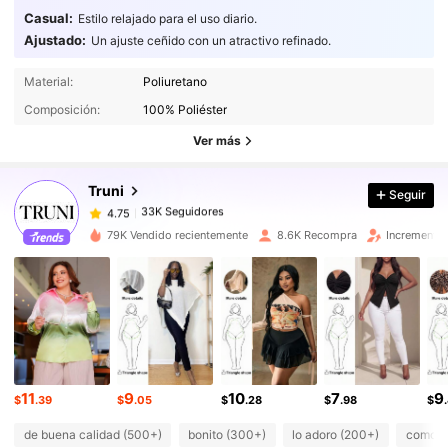
Casual:
Estilo relajado para el uso diario.
Ajustado:
Un ajuste ceñido con un atractivo refinado.
Material:
Poliuretano
33K Seguidores
4.75
Composición:
100% Poliéster
33K Seguidores
4.75
Ver más
33K Seguidores
4.75
33K Seguidores
4.75
Truni
Seguir
33K Seguidores
4.75
79K Vendido recientemente
8.6K Recompra
Incremento
33K Seguidores
4.75
33K Seguidores
4.75
33K Seguidores
4.75
33K Seguidores
4.75
33K Seguidores
4.75
11
9
10
7
9
33K Seguidores
4.75
$
.39
$
.05
$
.28
$
.98
$
de buena calidad (500+)
bonito (300+)
lo adoro (200+)
como en