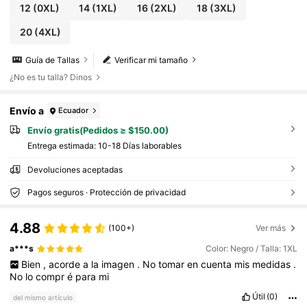
12
(0XL)
14
(1XL)
16
(2XL)
18
(3XL)
20
(4XL)
Guía de Tallas
Verificar mi tamaño
¿No es tu talla? Dinos
Envío a
Ecuador
Envío gratis(Pedidos ≥ $150.00)
Entrega estimada:
10-18 Días laborables
Devoluciones aceptadas
Pagos seguros · Protección de privacidad
4.88
(100+)
Ver más
a***s
Color: Negro / Talla: 1XL
Bien
,
acorde
a
la
imagen
.
No
tomar
en
cuenta
mis
medidas
.
No
lo
compr
é
para
mi
Útil
(0)
del mismo artículo