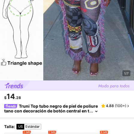
1/7
14
$
.28
Truni Top tubo negro de piel de poliure
4.88
(
100+
)
tano con decoración de botón central en t
alla grande
Talla
:
US
Estándar
5 left
7 left
8 left