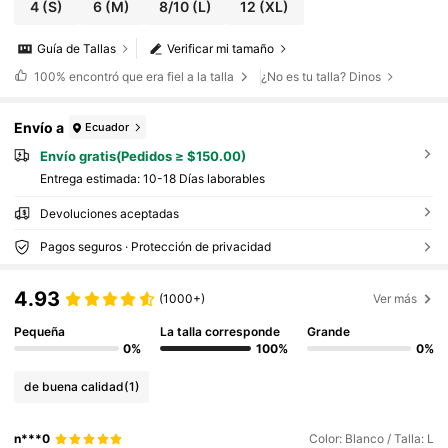
4
(S)
6
(M)
8/10
(L)
12
(XL)
Guía de Tallas
Verificar mi tamaño
100%
encontró que era fiel a la talla
¿No es tu talla? Dinos
Envío a
Ecuador
Envío gratis(Pedidos ≥ $150.00)
Entrega estimada:
10-18 Días laborables
Devoluciones aceptadas
Pagos seguros · Protección de privacidad
4.93
(1000+)
Ver más
Pequeña
La talla corresponde
Grande
0%
100%
0%
de buena calidad
(1)
n***0
Color: Blanco / Talla: L