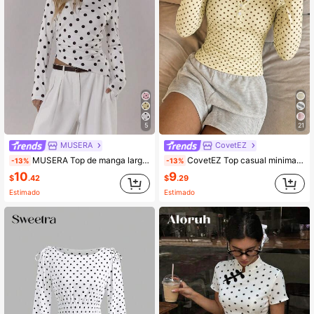
5
21
MUSERA
CovetEZ
MUSERA Top de manga larga con cuello redondo y lunares de color contrastante, lindo para salir, uso diario, oficina, escuela, primavera, verano, casual, elegante, Día de la Madre
CovetEZ Top casual minimalista versátil Y2K para fiesta y aeropuerto, camiseta de manga larga ajustada con botones delanteros y estampado de lunares estilo universitario chic para mujer, adecuada para primavera y otoño
-13%
-13%
10
9
$
.42
$
.29
Estimado
Estimado