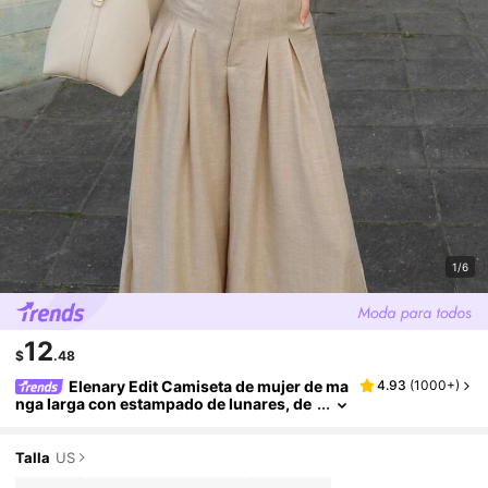
1/6
12
$
.48
Elenary Edit Camiseta de mujer de ma
4.93
(
1000+
)
nga larga con estampado de lunares, de
uso casual para todos los días
Talla
US