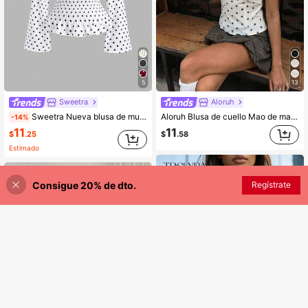
5
13
Sweetra
Aloruh
Sweetra Nueva blusa de mujer de manga de campana, elegante y versátil, con lazo en el hombro, estampado de lunares y cintura ajustada, ideal para uso casual y de oficina en otoño/invierno
Aloruh Blusa de cuello Mao de manga corta con cintura ceñida, estilo chino nuevo en color albaricoque, nuevo diseño de primavera/verano para mujer
-14%
11
11
$
.25
$
.58
Estimado
Consigue 20% de dto.
AÑADIR A LA BOLSA
Regístrate