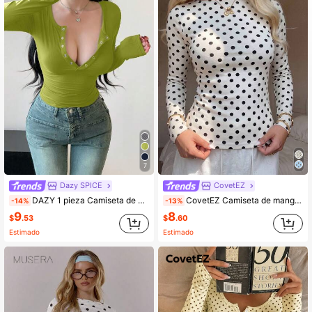
7
Dazy SPICE
CovetEZ
DAZY 1 pieza Camiseta de manga larga ajustada con cuello redondo y abotonado parcial de unicolor para mujer, ropa de mujer de otoño para salir, blusas de mujer para Pascua
CovetEZ Camiseta de manga larga casual de verano para mujer con lunares negros sobre blanco, top elegante y sencillo estilo Y2K para citas
-14%
-13%
9
8
$
.53
$
.60
Estimado
Estimado