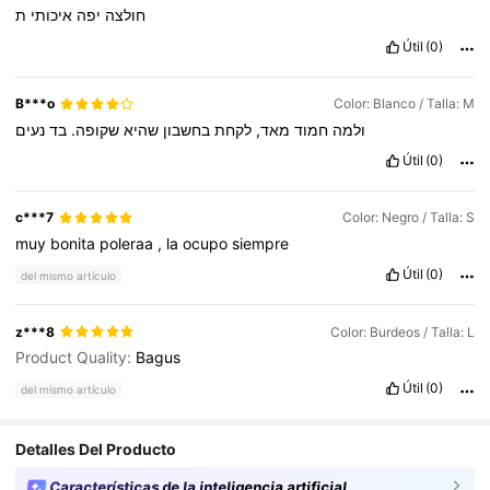
חולצה
יפה
איכותי
ת
Útil
(0)
B***o
Color: Blanco / Talla: M
ולמה
חמוד
מאד,
לקחת
בחשבון
שהיא
שקופה.
בד
נעים
Útil
(0)
c***7
Color: Negro / Talla: S
muy
bonita
poleraa
,
la
ocupo
siempre
Útil
(0)
del mismo artículo
z***8
Color: Burdeos / Talla: L
Product Quality:
Bagus
Útil
(0)
del mismo artículo
Detalles Del Producto
Características de la inteligencia artificial