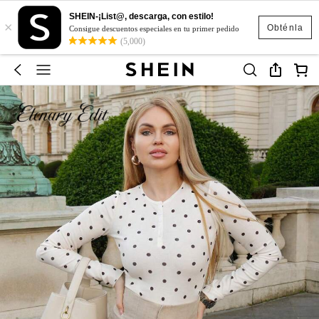
SHEIN-¡List@, descarga, con estilo!
×
Obténla
Consigue descuentos especiales en tu primer pedido
(5,000)