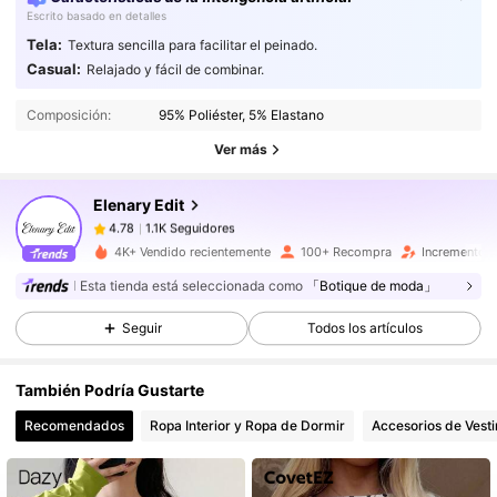
Escrito basado en detalles
Tela:
Textura sencilla para facilitar el peinado.
Casual:
Relajado y fácil de combinar.
1.1K Seguidores
4.78
Composición:
95% Poliéster, 5% Elastano
1.1K Seguidores
4.78
Ver más
1.1K Seguidores
4.78
1.1K Seguidores
4.78
Elenary Edit
1.1K Seguidores
4.78
4K+ Vendido recientemente
100+ Recompra
Incremento 
1.1K Seguidores
4.78
Esta tienda está seleccionada como
「Botique de moda」
1.1K Seguidores
4.78
Seguir
Todos los artículos
1.1K Seguidores
4.78
1.1K Seguidores
4.78
También Podría Gustarte
1.1K Seguidores
4.78
Recomendados
Ropa Interior y Ropa de Dormir
Accesorios de Vesti
1.1K Seguidores
4.78