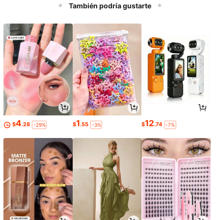
También podría gustarte
4
1
12
$
.28
$
.55
$
.74
-29%
-3%
-7%