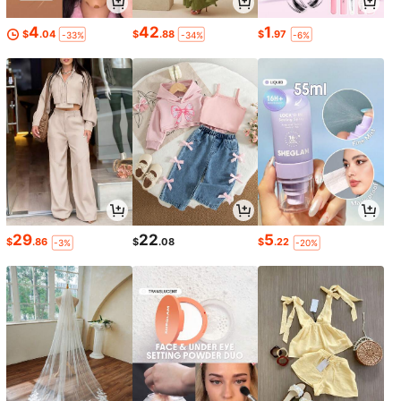
4
42
1
$
.04
$
.88
$
.97
-33%
-34%
-6%
29
22
5
$
.86
$
.08
$
.22
-3%
-20%