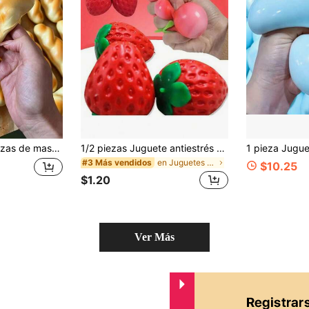
a como regalo de cumpleaños, Navidad, Halloween; juguete de apretar para alivio del estrés, forma de comida realista, también un gran regalo para vacaciones, cumpleaños, Navidad, fiestas, artículo sensorial divertido popular, juego de fiesta, despedida de soltera de mujeres
1/2 piezas Juguete antiestrés con forma de fresa - Juguete elástico hidratante para las yemas de los dedos, alivia la ansiedad y mejora la concentración
en Juguetes para apretar para adolescentes
#3 Más vendidos
$10.25
$1.20
Ver Más