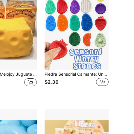
ojoy Juguete Squishy Extra Grande con Forma de Queso, Bola de Tofu Creativa Maleable de Rebote Lento, Bola de Estrés para Apretar con la Mano, Regalo Perfecto, Regalo de Cumpleaños, Regalo Ideal, Regalo Sorpresa, Regalo de Vacaciones, Regalo de Temporada
Piedra Sensorial Calmante: Una herramienta de textura suave para aliviar la ansiedad y el estrés, herramienta sensorial
$2.30