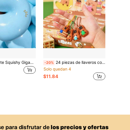
1 pieza Juguete Squishy Gigante Jumbo 2026 Nuevo, Juguete de Rebote Lento Super Grande para Alivio del Estrés, Regalo Ideal para Cumpleaños, Vacaciones, Parejas, Navidad, Gamer, Juguete para Apretar, Juguete Sensorial
24 piezas de llaveros con figuras Kawaii Squishy, juguetes pequeños y lindos, regalos para cumpleaños/Pascua/vuelta al colegio
-20%
Solo quedan 4
$11.84