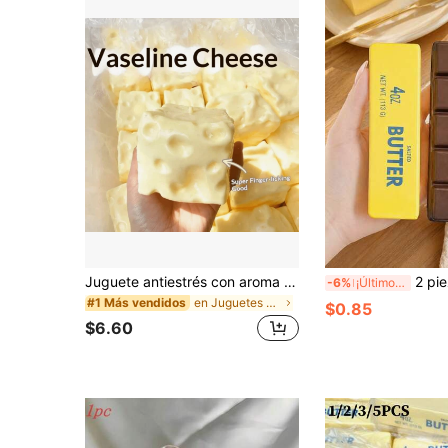
Juguete antiestrés con aroma a leche dulce de TPR suave y esponjoso con forma de dumpling, adorno divertido y lindo de 5 cm para apretar, regalo práctico y de moda, adecuado para cumpleaños, Pascua, Halloween, Navidad y varios regalos de fiesta, mejora el estado de ánimo
2 piezas Juguetes de apretar de mantequilla y chocolate de rebote lento - Juguetes sensoriales de comida realista, adecuados para adultos, material TPR, coleccionables de chocolate lindos, pequeños regalos de fiesta de cumpleaños y regalos sorpresa, jugu
-6%
¡Últimos 3 días
en Juguetes para apretar para adolescentes
#1 Más vendidos
$0.85
$6.60