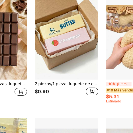
etes sensoriales, rellenos de bolsas de regalos de fiesta, calamar de goma, juguetes de viaje, suaves y esponjosos, decoración de jardín al aire libre, ventilador, decoración de habitación, regalos para maestros, decoración de boda, accesorios de vacaciones, muebles de jardín, jardín, DIY, decoración de dormitorio, decoración de cocina, artículos esenciales de dormitorio, sala de almacenamiento, decoración navideña, artículos esenciales de viaje, suministros para despedida de soltera, accesorios de escritorio de oficina, decoración del hogar
2 piezas/1 pieza Juguete de espuma, sabores de mantequilla y fresa, suave y esponjoso, aroma natural, juguete de espuma con forma de comida, perfecto para fiestas, temporada de graduación, vuelta al colegio, regalos de vacaciones, regalos del Día de San Valentín, caramelo de mantequilla, slime, múltiples estilos disponibles, decoración de jardín exterior, ventilador, decoración de habitación, regalo para el maestro, decoración de boda, accesorios de vacaciones, muebles de jardín, jardín, DIY, decoración de dormitorio, decoración de cocina, artículos esenciales para dormitorio, sala de almacenamiento, artículos esenciales de viaje, suministros para despedida de soltero, accesorios de escritorio de oficina, decoración del hogar
Pe
-10%
¡Últimos 3 días
#10 Más vendi
$0.90
$5.31
Estimado