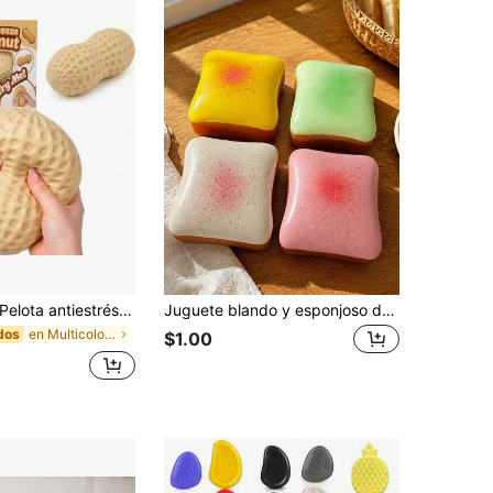
lota antiestrés de cacahuete, pelota crujiente para apretar, juguete de alivio del estrés de tacto suave, juguete sensorial de descompresión ASMR, adecuado para adultos, regalo de cumpleaños, regalo de vacaciones, regalo perfecto
Juguete blando y esponjoso de queso de coco de 11 cm de color amarillo claro - Textura de masa cremosa con relleno de crema, juguete de apretar silencioso, adecuado para el escritorio de la oficina, concentración y descanso consciente
en Multicolor Juguetes para apretar para adolescen
dos
$1.00