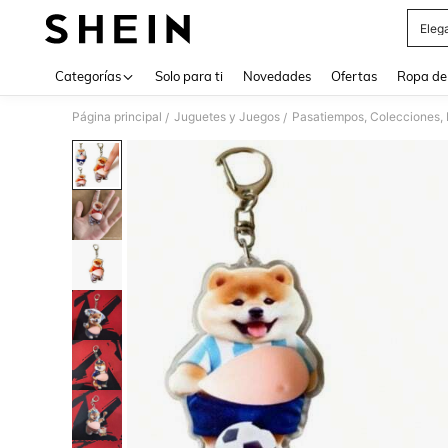
Eleg
Use up 
Categorías
Solo para ti
Novedades
Ofertas
Ropa de
Página principal
Juguetes y Juegos
Pasatiempos, Colecciones, 
/
/