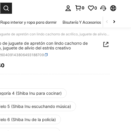
0
0
a. Press Enter to select.
Ropa interior y ropa para dormir
Bisutería Y Accesorios
Zapatos
H
Llavero de juguete de apretón con lindo cachorro de acrílico, juguete de alivio del estrés creativo
o de juguete de apretón con lindo cachorro de
o, juguete de alivio del estrés creativo
l260409143806493188709
40
ICE AND AVAILABILITY
goría 4 (Shiba Inu para cocinar)
elo 5 (Shiba Inu escuchando música)
lo 6 (Shiba Inu de la policía)