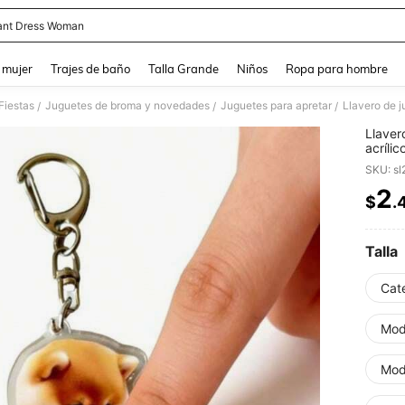
ant Dress Woman
and down arrow keys to navigate search Búsqueda reciente and Busca y Encuentr
 mujer
Trajes de baño
Talla Grande
Niños
Ropa para hombre
Fiestas
Juguetes de broma y novedades
Juguetes para apretar
/
/
/
Llaver
acrílic
SKU: s
2
$
.
PR
Talla
Cate
Mod
Mode