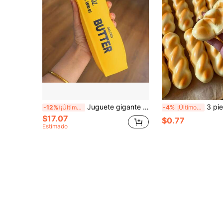
Juguete gigante de barra de mantequilla de 22cm de TPR para apretar, juguete antiestrés de rebote lento, juguete suave para aliviar la ansiedad, juguete blando / juguete antiestrés / alivio del estrés / juguete sensorial / descompresión / mármol / remolino / teñido anudado
3 piezas de masa de apretar de rebote súper lento, forma retorcida grande, rebote lento, textura suave y pegajosa, adecuad
-12%
¡Últimos 3 días
-4%
¡Últimos 3 días
$17.07
$0.77
Estimado