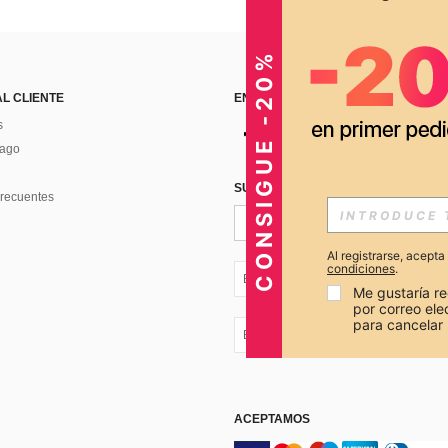
CONSIGUE -20%
AL CLIENTE
ENCUÉNTRANOS EN
s
Pago
SUSCRÍBETE PARA RECIBIR OFERTA
recuentes
Al registrarse, acept
condiciones
.
EC + 593
Me gustaría re
por correo el
para cancelar 
EC + 593
ACEPTAMOS