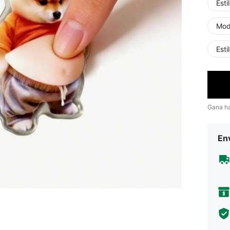
Esti
Mode
Esti
Gana h
Env