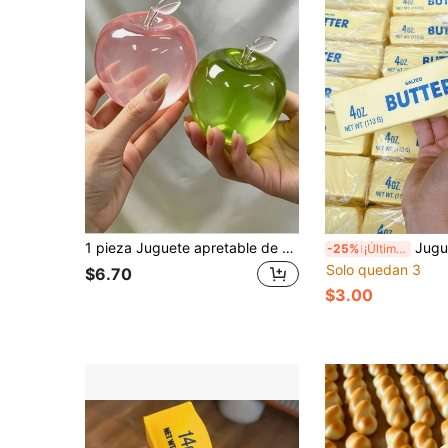
1 pieza Juguete apretable de manzana rosa/verde, manzana grande para alivio del estrés con rebote lento, adecuado para alivio de la ansiedad, relajación en la oficina, decoración del hogar | El mejor regalo para familiares y amigos [Ligera diferencia de color debido a la iluminación], juguete apretable suave, juguete apretable, juguete de peluche suave, juguete de peluche, juguete de peluche suave de queso, suministros para fiesta de graduación 2026
Juguete antiestrés para adultos con rebote lento y aroma a mantequilla
-25%
¡Últimos 2 días
Solo quedan 3
$6.70
$3.00