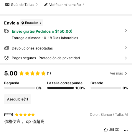
Guía de Tallas
Verificar mi tamaño
Envío a
Ecuador
Envío gratis(Pedidos ≥ $150.00)
Entrega estimada:
10-18 Días laborables
Devoluciones aceptadas
Pagos seguros · Protección de privacidad
5.00
(1)
Ver más
Pequeña
La talla corresponde
Grande
0%
100%
0%
Asequible
(1)
i***6
Color: Blanco / Talla: M
價格便宜，
cp
值超高
Útil
(0)