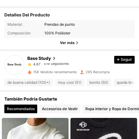
Detalles Del Producto
519 Seguidores
4.67
Material:
Prendas de punto
519 Seguidores
4.67
Composición:
100% Poliéster
519 Seguidores
4.67
Ver más
519 Seguidores
4.67
Base Study
Seguir
519 Seguidores
4.67
m***5
seguido
Hace 1 día
519 Seguidores
4.67
15K Vendido recientemente
295 Recompra
519 Seguidores
4.67
de buena calidad (100+)
muy cool (51)
bonito (50)
queda bien (
519 Seguidores
4.67
También Podría Gustarte
519 Seguidores
4.67
519 Seguidores
Recomendados
Accesorios de Vestir
Ropa Interior y Ropa de Dormi
4.67
519 Seguidores
4.67