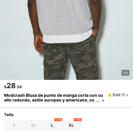
1/6
28
$
.58
Modcrash Blusa de punto de manga corta con cu
5.00
(
1
)
ello redondo, estilo europeo y americano, co
n patrón de bordado de cruz, de estilo colorbl
ock elegante, de corte relajado, adecuada para us
o diario y atuendos de verano, de la marca ANDRE
Talla
ILEE, colección primavera/verano.
1 left
1 left
S
M
L
XL