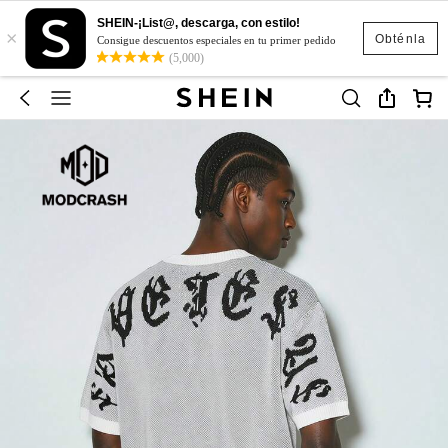
SHEIN-¡List@, descarga, con estilo!
×
Obténla
Consigue descuentos especiales en tu primer pedido
(5,000)