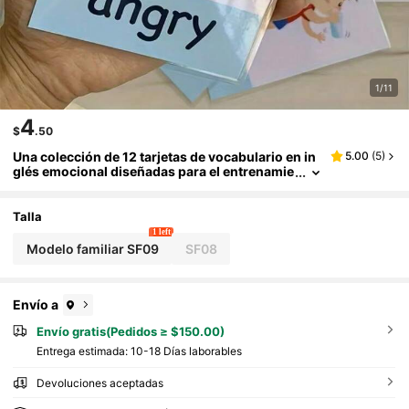
1/11
4
$
.50
Una colección de 12 tarjetas de vocabulario en in
5.00
(
5
)
glés emocional diseñadas para el entrenamie
nto interactivo de la memoria, con ilustracion
es vibrantes. Perfecto para Navidad, Halloween y
otras reuniones festivas
Talla
1 left
Modelo familiar SF09
SF08
Envío a
Envío gratis(Pedidos ≥ $150.00)
Entrega estimada:
10-18 Días laborables
Devoluciones aceptadas