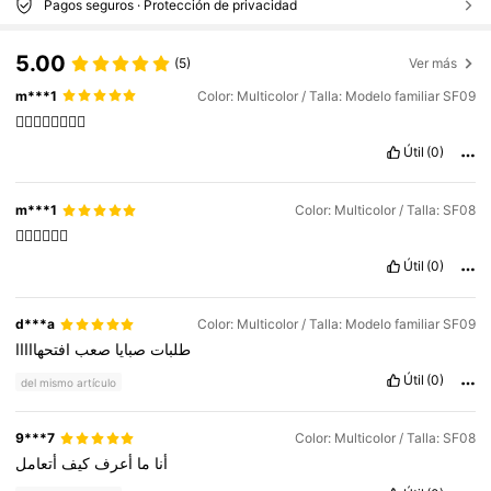
Pagos seguros · Protección de privacidad
5.00
(5)
Ver más
m***1
Color: Multicolor / Talla: Modelo familiar SF09
❤️‍🔥❤️‍🔥❤️‍🔥❤️‍🔥
Útil
(0)
m***1
Color: Multicolor / Talla: SF08
❤️‍🔥❤️‍🔥❤️‍🔥
Útil
(0)
d***a
Color: Multicolor / Talla: Modelo familiar SF09
طلبات
صبايا
صعب
افتحهااااا
Útil
(0)
del mismo artículo
9***7
Color: Multicolor / Talla: SF08
أنا
ما
أعرف
كيف
أتعامل