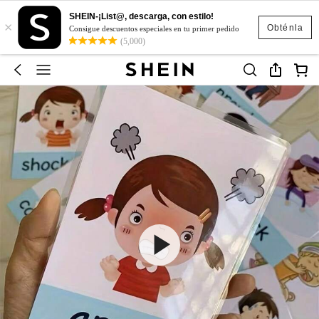
SHEIN-¡List@, descarga, con estilo!
×
Obténla
Consigue descuentos especiales en tu primer pedido
(5,000)