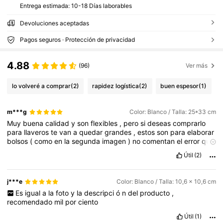
Entrega estimada:
10-18 Días laborables
Devoluciones aceptadas
Pagos seguros · Protección de privacidad
4.88
(96)
Ver más
lo volveré a comprar
(2)
rapidez logística
(2)
buen espesor
(1)
m***g
Color: Blanco / Talla: 25*33 cm
Muy
buena
calidad
y
son
flexibles
,
pero
si
deseas
comprarlo
para
llaveros
te
van
a
quedar
grandes
,
estos
son
para
elaborar
bolsos
(
como
en
la
segunda
imagen
)
no
comentan
el
error
que
yo
!
Útil
(2)
j***e
Color: Blanco / Talla: 10,6 x 10,6 cm
Es
igual
a
la
foto
y
la
descripci
ó
n
del
producto
,
recomendado
mil
por
ciento
Útil
(1)