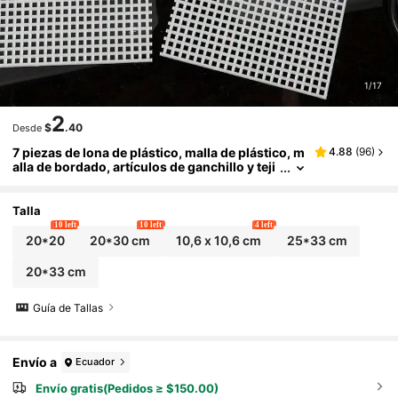
1/17
2
$
.40
Desde
7 piezas de lona de plástico, malla de plástico, m
4.88
(
96
)
alla de bordado, artículos de ganchillo y teji
do, manualidades DIY, posavasos de ganchi
llo, malla de corte de diseño creativo
Talla
10 left
10 left
4 left
20*20
20*30 cm
10,6 x 10,6 cm
25*33 cm
20*33 cm
Guía de Tallas
Envío a
Ecuador
Envío gratis(Pedidos ≥ $150.00)