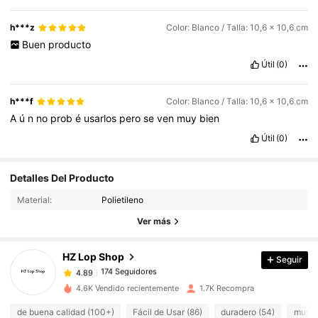
h***z
Color: Blanco / Talla: 10,6 x 10,6 cm
Buen
producto
Útil
(0)
h***f
Color: Blanco / Talla: 10,6 x 10,6 cm
A
ú
n
no
prob
é
usarlos
pero
se
ven
muy
bien
Útil
(0)
174 Seguidores
Detalles Del Producto
4.89
174 Seguidores
Material:
Polietileno
4.89
174 Seguidores
Ver más
4.89
174 Seguidores
4.89
HZ Lop Shop
Seguir
174 Seguidores
4.89
f***4
seguido
Hace 1 día
174 Seguidores
4.89
4.6K Vendido recientemente
1.7K Recompra
174 Seguidores
4.89
de buena calidad (100+)
Fácil de Usar (86)
duradero (54)
muy c