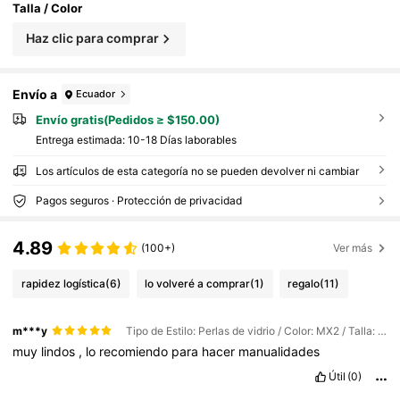
Talla / Color
Haz clic para comprar
Envío a
Ecuador
Envío gratis(Pedidos ≥ $150.00)
Entrega estimada:
10-18 Días laborables
Los artículos de esta categoría no se pueden devolver ni cambiar
Pagos seguros · Protección de privacidad
4.89
(100+)
Ver más
rapidez logística
(6)
lo volveré a comprar
(1)
regalo
(11)
m***y
Tipo de Estilo: Perlas de vidrio / Color: MX2 / Talla: 2-2,5 mm
muy
lindos
,
lo
recomiendo
para
hacer
manualidades
Útil
(0)