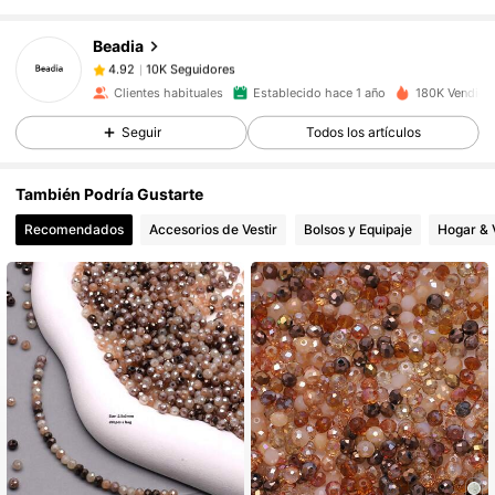
10K Seguidores
4.92
Beadia
10K Seguidores
4.92
Clientes habituales
Establecido hace 1 año
180K Vendido
10K Seguidores
4.92
Seguir
Todos los artículos
10K Seguidores
4.92
10K Seguidores
4.92
También Podría Gustarte
10K Seguidores
4.92
Recomendados
Accesorios de Vestir
Bolsos y Equipaje
Hogar & 
10K Seguidores
4.92
10K Seguidores
4.92