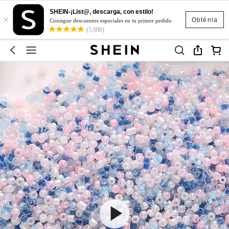
SHEIN-¡List@, descarga, con estilo!
×
Obténla
Consigue descuentos especiales en tu primer pedido
(5,000)