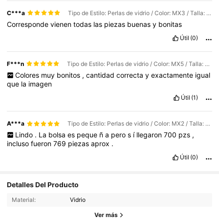
C***a
Tipo de Estilo: Perlas de vidrio / Color: MX3 / Talla: 2-2,5 mm
Corresponde
vienen
todas
las
piezas
buenas
y
bonitas
Útil
(0)
F***n
Tipo de Estilo: Perlas de vidrio / Color: MX5 / Talla: 2-2,5 mm
Colores
muy
bonitos
,
cantidad
correcta
y
exactamente
igual
que
la
imagen
Útil
(1)
A***a
Tipo de Estilo: Perlas de vidrio / Color: MX2 / Talla: 2-2,5 mm
Lindo
.
La
bolsa
es
peque
ñ
a
pero
s
í
llegaron
700
pzs
,
incluso
fueron
769
piezas
aprox
.
Útil
(0)
Detalles Del Producto
10K Seguidores
4.92
Material:
Vidrio
10K Seguidores
4.92
Ver más
10K Seguidores
4.92