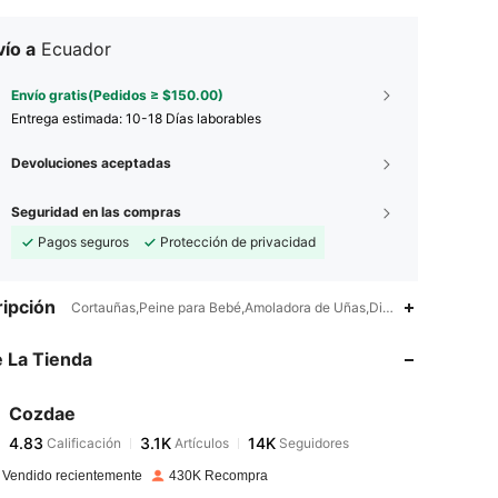
ío a
Ecuador
Envío gratis(Pedidos ≥ $150.00)
Entrega estimada:
10-18 Días laborables
Devoluciones aceptadas
Seguridad en las compras
Pagos seguros
Protección de privacidad
ipción
Cortauñas,Peine para Bebé,Amoladora de Uñas,Dibujos animados,Fa
 La Tienda
4.83
3.1K
14K
4.83
3.1K
14K
Cozdae
4.83
3.1K
14K
Calificación
Artículos
Seguidores
m***9
seguido
Hace 5 horas
4.83
3.1K
14K
 Vendido recientemente
430K Recompra
4.83
3.1K
14K