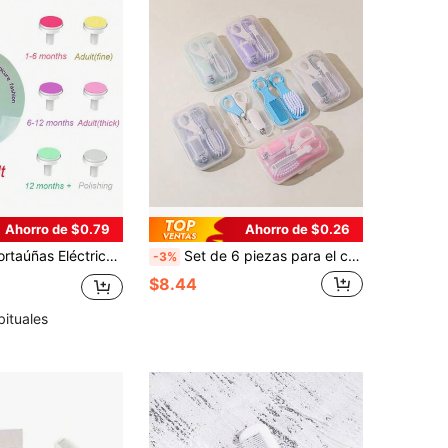
Ahorro de $0.79
Ahorro de $0.26
dos con 6 Cabezales de Molienda Reemplazables, 3 para Adultos y 3 para Bebés, Diseño Ergonómico de Bajo Ruido, Juego de Belleza para Uñas de Bebés, Niños y Adultos
Set de 6 piezas para el cuidado del bebé, cortauñas para bebé, set de cuidado de uñas, set de regalo esencial para la guardería, regalo ideal para baby shower, fiesta de cumpleaños, mejor regalo para nuevos padres
-3%
$8.44
bituales