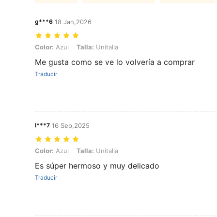
g***6
18 Jan,2026
Color: Azul, Talla: Unitalla
Color:
Azul
Talla:
Unitalla
Me gusta como se ve lo volvería a comprar
Traducir
l***7
16 Sep,2025
Color: Azul, Talla: Unitalla
Color:
Azul
Talla:
Unitalla
Es súper hermoso y muy delicado
Traducir