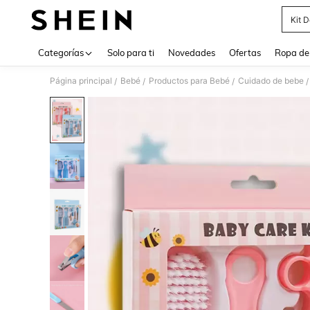
Kit 
Use up 
Categorías
Solo para ti
Novedades
Ofertas
Ropa de
Página principal
Bebé
Productos para Bebé
Cuidado de bebe
/
/
/
/