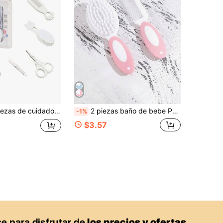
Juego de 6 piezas de cuidado para recién nacidos con diseño de dibujos animados con caja, juego de cuidado diario de uñas y cabello para recién nacidos, juego de aseo y manicura para bebés y niños pequeños, incluye peine y cepillo, cortauñas, tijeras, lima de uñas, juego de manicura para bebés, regalo ideal para baby shower
2 piezas baño de bebe Peine & Cepillo Set
-1%
$3.57