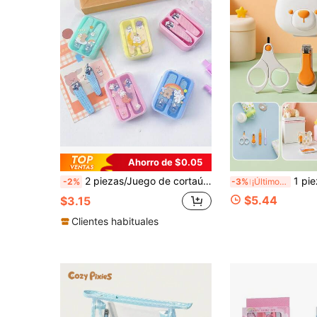
Ahorro de $0.05
2 piezas/Juego de cortaúñas para bebé, kit de aseo con tijeras de uñas portátiles y lindas para uñas de los dedos y de los pies de bebés
1 pieza Juego de cortauñas para bebé con protec
-2%
-3%
¡Últimos 3 días
$5.44
$3.15
Clientes habituales