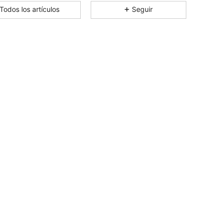
Todos los artículos
Seguir
4.83
3.1K
14K
4.83
3.1K
14K
4.83
3.1K
14K
4.83
3.1K
14K
4.83
3.1K
14K