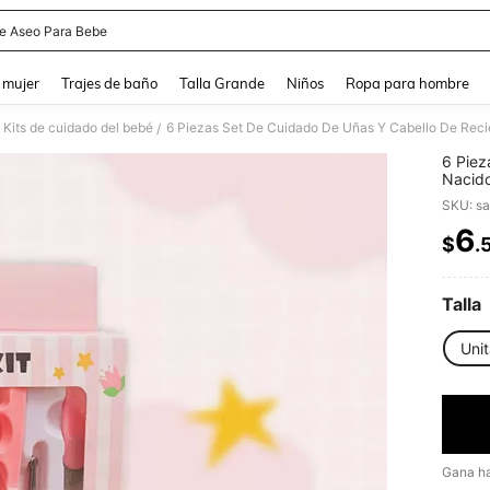
De Aseo Para Bebe
and down arrow keys to navigate search Búsqueda reciente and Busca y Encuentr
 mujer
Trajes de baño
Talla Grande
Niños
Ropa para hombre
Kits de cuidado del bebé
/
6 Piez
Nacido
Conjun
SKU: s
6
$
.
PR
Talla
Unit
Gana h