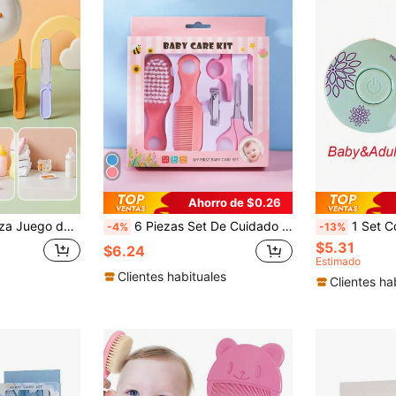
Ahorro de $0.26
ción antipellizco, cortauñas de dibujos animados para recién nacidos, lima de uñas y tijeras para niños
6 Piezas Set De Cuidado Diario Para Recién Nacidos De Color Rosa Para Uñas Y Cabello, Incluye Cepillo De Belleza, Peine Y Cortaúñas Para Uso Doméstico
1 Set Cortaúñas Eléctrico para Bebé, Kit Recortador de Uñas para Recién Naci
-4%
-13%
$5.31
$6.24
Estimado
Clientes habituales
Clientes ha