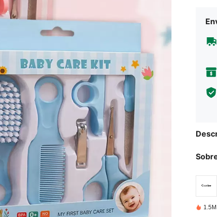
Env
Descr
Sobre
1.5M