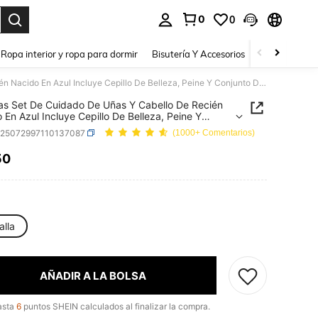
0
0
a. Press Enter to select.
Ropa interior y ropa para dormir
Bisutería Y Accesorios
Zapatos
H
6 Piezas Set De Cuidado De Uñas Y Cabello De Recién Nacido En Azul Incluye Cepillo De Belleza, Peine Y Conjunto De Uñas Para Uso Doméstico
as Set De Cuidado De Uñas Y Cabello De Recién
 En Azul Incluye Cepillo De Belleza, Peine Y
to De Uñas Para Uso Doméstico
a25072997110137087
(1000+ Comentarios)
50
ICE AND AVAILABILITY
alla
AÑADIR A LA BOLSA
asta
6
puntos SHEIN calculados al finalizar la compra.