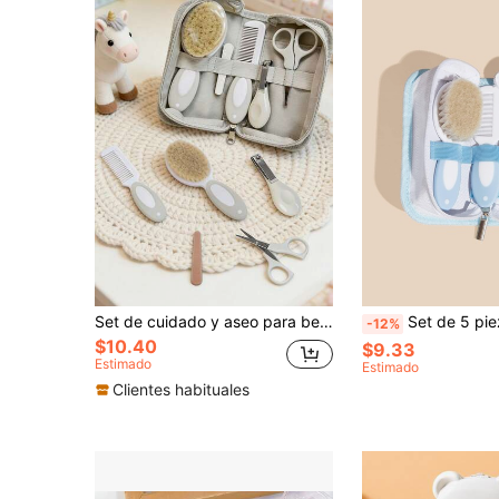
Set de cuidado y aseo para bebé con bolsa de almacenamiento, cepillo suave para limpieza del cuero cabelludo del recién nacido, peine de manija de silicona para masaje y baño, cortaúñas, lima de uñas
Set de 5 piezas de cuidado para bebé en bolsa azul, incluye peine,
-12%
$10.40
$9.33
Estimado
Estimado
Clientes habituales