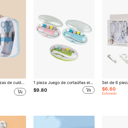
 cepillo, cortaúñas y otras herramientas de cuidado para bebé
1 pieza Juego de cortaúñas eléctrico para bebés, previene que las uñas del recién nacido se rasguen (incluye 6 almohadillas de repuesto)
$6.60
$9.80
Estimado