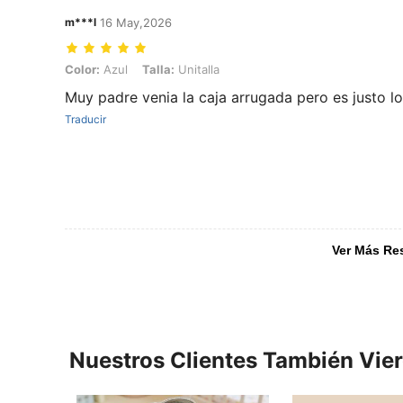
m***l
16 May,2026
Color: Azul, Talla: Unitalla
Color:
Azul
Talla:
Unitalla
Muy padre venia la caja arrugada pero es justo l
Traducir
Ver Más Re
Nuestros Clientes También Vie