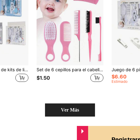
Juego de 6 piezas de kits de limpieza para bebés con mangos de dibujos animados en azul, rosa, amarillo, gris y blanco, que incluyen productos para el cuidado del cabello y las uñas como cepillos, peines y cortaúñas, diseñados para uso doméstico
Set de 6 cepillos para el cabello de bebé, adecuados para todo tipo de cabello, mango duradero de ABS, set de cepillos para el cuidado del cabello recién nacido para peinado
$6.60
$1.50
Estimado
Ver Más