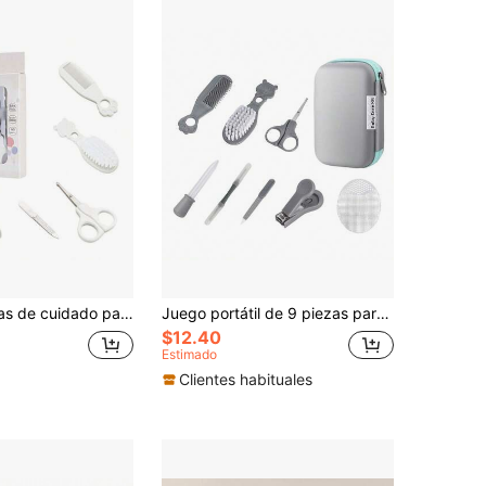
Set de 6 piezas de cuidado para recién nacidos con caja, juego de cuidado diario para el cabello y las uñas de bebé recién nacido, kit de aseo infantil que incluye peine, cepillo, cortaúñas, tijeras, lima de uñas, set de manicura para bebé, un regalo ideal para baby shower.
Juego portátil de 9 piezas para el cuidado del bebé - Kit de baño y aseo para bebés, incluye gotero para alimentación, cortaúñas, peine, cepillo, etc., adecuado para el baño y regalos de vacaciones, accesorios, adecuado para el cuidado personal diario
$12.40
Estimado
Clientes habituales