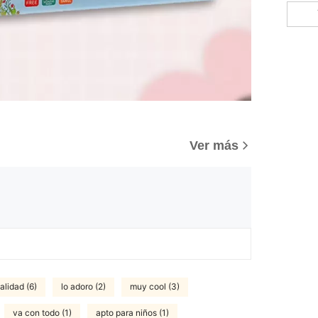
)
Ver más
alidad (6)
lo adoro (2)
muy cool (3)
va con todo (1)
apto para niños (1)