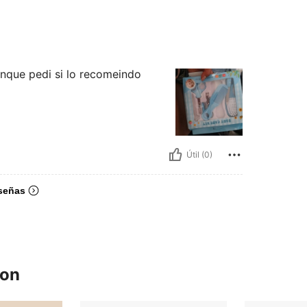
onque pedi si lo recomeindo
Útil (0)
señas
ron