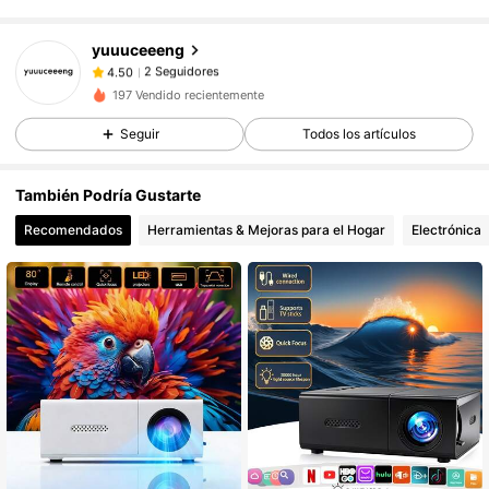
yuuuceeeng
2 Seguidores
4.50
t***5
seguido
Hace 1 día
2 Seguidores
4.50
197 Vendido recientemente
Seguir
Todos los artículos
También Podría Gustarte
Recomendados
Herramientas & Mejoras para el Hogar
Electrónica