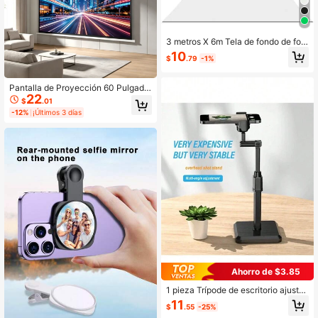
3 metros X 6m Tela de fondo de fot
ografía engrosada PULUZ
10
$
.79
-1%
Pantalla de Proyección 60 Pulgada
22
s, 84 Pulgadas, 72 Pulgadas, 100 P
$
.01
ulgadas, 120 Pulgadas, 150 Pulgad
-12%
¡Últimos 3 días
as, Pantalla de Proyección Portátil
Plegable 16:9 4K 3D Interior/Exterio
r, Adecuada para Cine en Casa, Ca
mping y Actividades de Entretenimi
ento
Ahorro de $3.85
1 pieza Trípode de escritorio ajusta
ble a 360° para transmisión en vivo,
11
$
.55
-25%
soporte flexible y cómodo para teléf