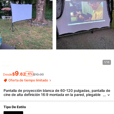
1/18
9
$
.62
-4%
$10.00
Desde
Oferta de tiempo limitado
Pantalla de proyección blanca de 60-120 pulgadas, pantalla de
cine de alta definición 16:9 montada en la pared, plegable
y antiarrugas, adecuada para exteriores, interiores, campin
g y salas de reuniones, fácil de transportar y conveniente de lle
var
Tipo De Estilo