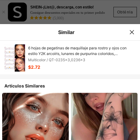
SHEIN-¡List@, descarga, con estilo!
×
Obténla
Consigue descuentos especiales en tu primer pedido
(5,000)
Similar
6 hojas de pegatinas de maquillaje para rostro y ojos con
estilo Y2K arcoíris, lunares de purpurina coloridos,
calcomanías de mariposas arcoíris en miniatura y estrellas
Multicolor / QT-0235x3,0236x3
diminutas, resistentes al agua y de larga duración, para
$2.72
mujeres y niñas, accesorios de tatuajes
Artículos Similares