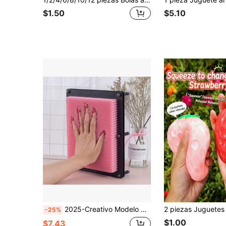
$1.50
$5.10
2025-Creativo Modelo de mano de aguja 3D versátil, Escultura de aguja versátil de plástico - Regalo de cumpleaños - Regalo de graduación - Regalo de Pascua - Regalo
-25%
$1.00
$7.43