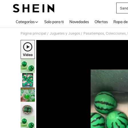
Sand
Use up 
Categorías
Solo para ti
Novedades
Ofertas
Ropa de
Página principal
Juguetes y Juegos
Pasatiempos, Colecciones, 
/
/
Video