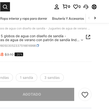
0
0
a. Press Enter to select.
Ropa interior y ropa para dormir
Bisutería Y Accesorios
Zapatos
H
Set de 5 globos de agua con diseño de sandía - Juguetes de agua de verano con patrón de sandía linda, adecuados para jugar en la piscina/playa, alivio del estrés y ocio para adolescentes
 5 globos de agua con diseño de sandía -
es de agua de verano con patrón de sandía linda,
dos para jugar en la piscina/playa, alivio del
l260503052337516616998
 y ocio para adolescentes
48
$3.10
-20%
ICE AND AVAILABILITY
andías
1 sandía
3 sandías
imos, este producto está agotado.
AGOTADO