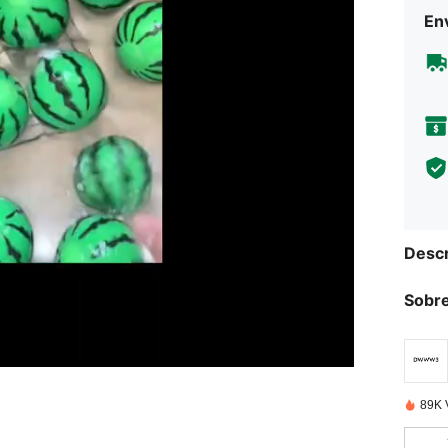
Env
Descr
Sobre
89K 