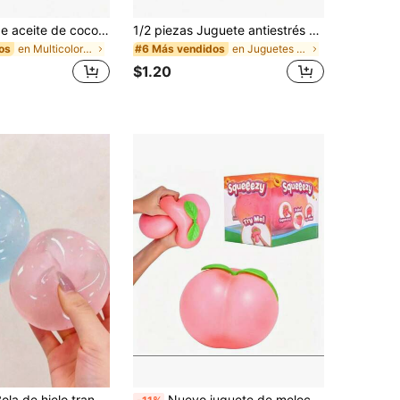
1 pieza Bola de aceite de coco azul hecha a mano, juguete antiestrés redondo de 6 cm de malta, adecuado para regalos de vacaciones, regalos lindos, regalos de cumpleaños, rellenos para fiestas de San Valentín/Año Nuevo/Día de la Madre/Graduación y artículos pequeños lindos
1/2 piezas Juguete antiestrés con forma de fresa - Juguete elástico hidratante para las yemas de los dedos, alivia la ansiedad y mejora la concentración
en Multicolor Juguetes para apretar para adolescen
en Juguetes para apretar para adolescentes
os
#6 Más vendidos
$1.20
e lento, juguete para aliviar la ansiedad, juguete fidget, alivio de la presión manual, juguete de Pascua, juguete para apretar
Nuevo juguete de melocotón de rebote lento de gran tamaño, juguete gigante para apretar, juguete sensorial relleno de PU, bola pegajosa linda para alivio del estrés, adecuado para adultos