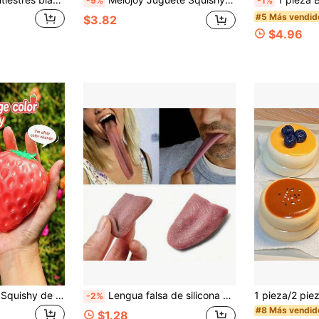
-9%
-1%
#5 Más vendid
$3.82
$4.96
2 piezas Juguetes Squishy de Fresa, Cambian de Color Bajo la Luz, Rebote Elástico, Forma de Fresa Linda, Fotocromático, Adecuado para Uso Diario de Adultos
Lengua falsa de silicona divertida - Perfecta para bromas de Halloween y fiestas, lengua falsa elástica, favor de fiesta divertido, regalo del Día de los Inocentes, truco de magia de terror y suspenso, juguete de broma de escenario, sin necesidad de batería
-2%
#8 Más vendid
$1.28