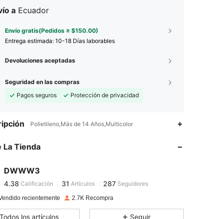
ío a
Ecuador
Envío gratis(Pedidos ≥ $150.00)
Entrega estimada:
10-18 Días laborables
Devoluciones aceptadas
Seguridad en las compras
Pagos seguros
Protección de privacidad
ipción
Polietileno,Más de 14 Años,Multicolor
 La Tienda
4.38
31
287
4.38
31
287
DWWW3
4.38
31
287
Calificación
Artículos
Seguidores
A***e
seguido
Hace 1 día
4.38
31
287
Vendido recientemente
2.7K Recompra
4.38
31
287
Todos los artículos
Seguir