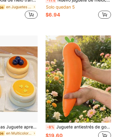
-11%
Solo quedan 5
en Juguetes para apretar para adolescentes
os
$6.94
1 pieza/2 piezas Juguete apretable de tarta de crema de fresa y arándano, juguete antiestrés, regalo perfecto para vacaciones, cumpleaños, Navidad y fiestas
Juguete antiestrés de goma suave tipo squishy con forma de zanahoria realista, extra grande, 30 cm, creativo y de alta demanda, al por mayor
-8%
en Multicolor Juguetes para apretar para adolescen
os
$19.60