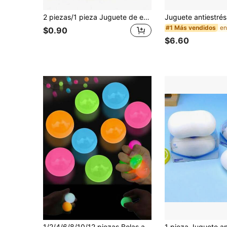
2 piezas/1 pieza Juguete de espuma, sabores de mantequilla y fresa, suave y esponjoso, aroma natural, juguete de espuma con forma de comida, perfecto para fiestas, temporada de graduación, vuelta al colegio, regalos de vacaciones, regalos del Día de San Valentín, caramelo de mantequilla, slime, múltiples estilos disponibles, decoración de jardín exterior, ventilador, decoración de habitación, regalo para el maestro, decoración de boda, accesorios de vacaciones, muebles de jardín, jardín, DIY, decoración de dormitorio, decoración de cocina, artículos esenciales para dormitorio, sala de almacenamiento, artículos esenciales de viaje, suministros para despedida de soltero, accesorios de escritorio de oficina, decoración del hogar
#1 Más vendidos
$0.90
$6.60
1/2/4/6/8/10/12 piezas Bolas adhesivas que brillan en la oscuridad, se adhieren al techo, alivio del estrés, brillan en la oscuridad, juguete divertido para aliviar el estrés, adecuado para adultos para aliviar la ansiedad y el estrés, entrega de color aleatorio (El tamaño del producto está indicado, por favor verifique el tamaño antes de comprar)