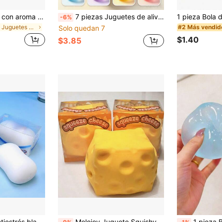
Juguete antiestrés con aroma a leche dulce de TPR suave y esponjoso con forma de dumpling, adorno divertido y lindo de 5 cm para apretar, regalo práctico y de moda, adecuado para cumpleaños, Pascua, Halloween, Navidad y varios regalos de fiesta, mejora el estado de ánimo
7 piezas Juguetes de alivio del estrés con forma de bayas rojas suaves para apretar, Juguetes de alivio del estrés con bolas de colores suaves para apretar, que contienen cápsulas de gelatina rojas, amarillas, azules, verdes y moradas, Alivio del estrés por apretar, Regalo de cumpleaños, Relleno de bolsa de regalo - Juguetes de frutas realistas para apretar - Adecuado para adultos, adolescentes, estudiantes, decoración de escritorio de oficina, hogar, regalo divertido (Caja de regalo no incluida)
-6%
en Juguetes para apretar para adolescentes
#2 Más vendid
Solo quedan 7
$1.40
$3.85
1 pieza Juguete antiestrés blandito 2026 nuevo producto creativo de simulación de jabón para apretar, juguete sensorial ASMR antiestrés, para adultos, niñas y adolescentes, regalo de cumpleaños, vacaciones y Navidad, juguete fidget
Melojoy Juguete Squishy Extra Grande con Forma de Queso, Bola de Tofu Creativa Maleable de Rebote Lento, Bola de Estrés para Apretar con la Mano, Regalo Perfecto, Regalo de Cumpleaños, Regalo Ideal, Regalo Sorpresa, Regalo de Vacaciones, Regalo de Temporada
1 pieza Bola de hielo transparente blandita, bola antiestrés de rebot