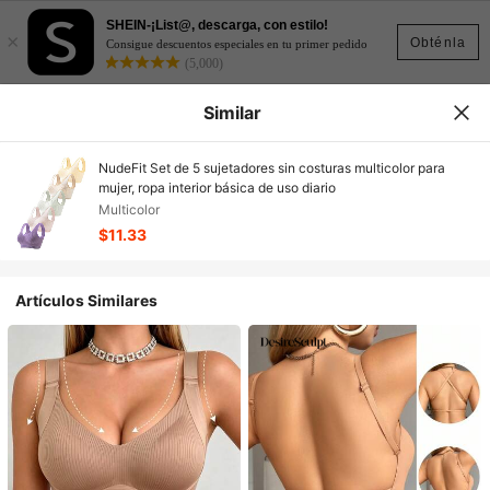
SHEIN-¡List@, descarga, con estilo!
×
Obténla
Consigue descuentos especiales en tu primer pedido
(5,000)
Similar
NudeFit Set de 5 sujetadores sin costuras multicolor para
mujer, ropa interior básica de uso diario
Multicolor
$11.33
Artículos Similares