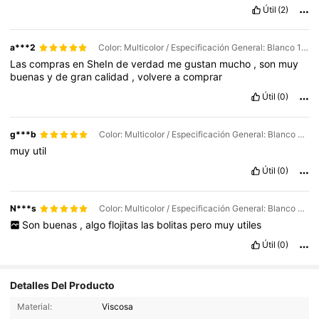
Útil
(2)
a***2
Color: Multicolor / Especificación General: Blanco 100 cápsulas
Las
compras
en
SheIn
de
verdad
me
gustan
mucho
,
son
muy
buenas
y
de
gran
calidad
,
volvere
a
comprar
Útil
(0)
g***b
Color: Multicolor / Especificación General: Blanco 300 cápsulas
muy
util
Útil
(0)
N***s
Color: Multicolor / Especificación General: Blanco 100 cápsulas
Son
buenas
,
algo
flojitas
las
bolitas
pero
muy
utiles
Útil
(0)
Detalles Del Producto
237 Seguidores
4.89
Material:
Viscosa
237 Seguidores
4.89