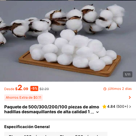
1/11
2
-5%
¡Últimos 2 días
$
.09
$2.20
Desde
Ahorros Extra de $0.11
Paquete de 500/300/200/100 piezas de almo
4.84
(
500+
)
hadillas desmaquillantes de alta calidad 1
00% naturales - Super suaves y absorbe
ntes, aptas para desmaquillaje, esmalte de uñ
as, loción y limpieza diaria - Esencial natural
Especificación General
versátil para la belleza