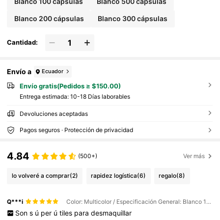
Blanco 100 cápsulas
Blanco 500 cápsulas
Blanco 200 cápsulas
Blanco 300 cápsulas
Cantidad:
Envío a
Ecuador
Envío gratis(Pedidos ≥ $150.00)
Entrega estimada:
10-18 Días laborables
Devoluciones aceptadas
Pagos seguros · Protección de privacidad
4.84
(500+)
Ver más
lo volveré a comprar
(2)
rapidez logística
(6)
regalo
(8)
Q***i
Color: Multicolor / Especificación General: Blanco 100 cápsulas
Son
s
ú
per
ú
tiles
para
desmaquillar