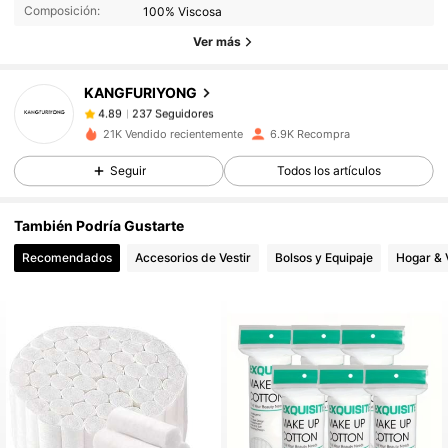
Composición:
100% Viscosa
237 Seguidores
4.89
Ver más
237 Seguidores
4.89
KANGFURIYONG
237 Seguidores
4.89
k***r
seguido
Hace 1 día
237 Seguidores
4.89
21K Vendido recientemente
6.9K Recompra
237 Seguidores
4.89
Seguir
Todos los artículos
237 Seguidores
4.89
También Podría Gustarte
237 Seguidores
4.89
Recomendados
Accesorios de Vestir
Bolsos y Equipaje
Hogar & 
237 Seguidores
4.89
237 Seguidores
4.89