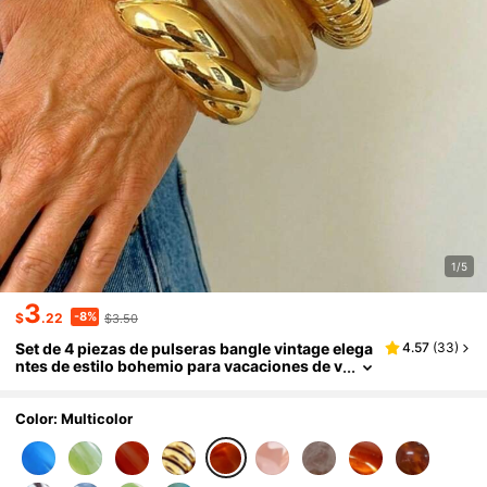
1/5
3
-8%
$
.22
$3.50
Set de 4 piezas de pulseras bangle vintage elega
4.57
(
33
)
ntes de estilo bohemio para vacaciones de v
erano, con diseño asimétrico exagerado, te
ñido anudado en tonos marrón, té y dorado, de r
esina y acrílico ondulado, adecuado para mujer
Color: Multicolor
es, fiesta de playa de verano, cumpleaños, regal
o de joyería Y2K linda