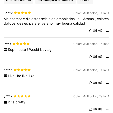
5***7
Color: Multicolor / Talla: A
Me
enamor
é
de
estos
seis
bien
embalados
,
si
.
Aroma
,
colores
dolidos
ideales
para
el
verano
muy
buena
calidad
Útil
(0)
j***o
Color: Multicolor / Talla: A
Super
cute
!
Would
buy
again
Útil
(0)
c***o
Color: Multicolor / Talla: A
Like
like
like
like
Útil
(0)
y***a
Color: Multicolor / Talla: A
it
'
s
pretty
Útil
(0)