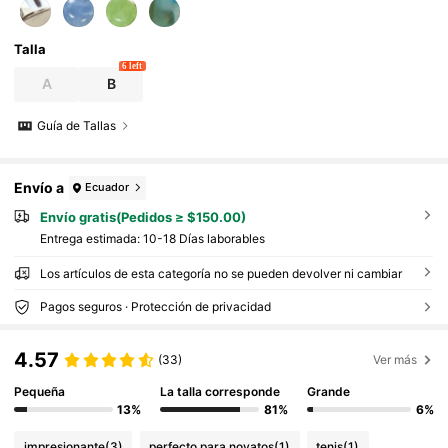
Talla
6 left
A
B
Guía de Tallas
Envío a
Ecuador
Envío gratis(Pedidos ≥ $150.00)
Entrega estimada:
10-18 Días laborables
Los artículos de esta categoría no se pueden devolver ni cambiar
Pagos seguros · Protección de privacidad
4.57
(33)
Ver más
Pequeña
La talla corresponde
Grande
13%
81%
6%
impresionante
(3)
perfecto para novatos
(1)
tenis
(1)