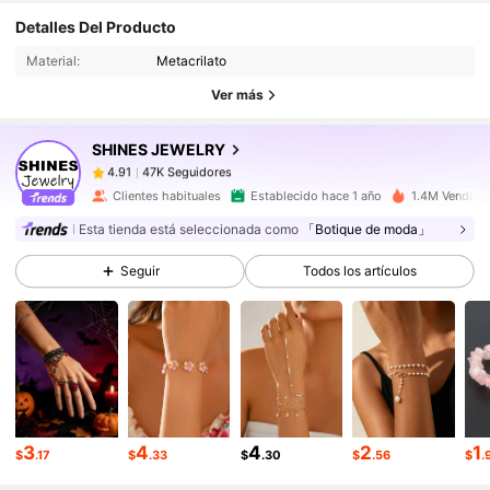
47K Seguidores
4.91
Detalles Del Producto
47K Seguidores
4.91
Material:
Metacrilato
47K Seguidores
4.91
Ver más
47K Seguidores
4.91
SHINES JEWELRY
47K Seguidores
4.91
m***_
seguido
Hace 5 horas
47K Seguidores
4.91
Clientes habituales
Establecido hace 1 año
1.4M Vendido
47K Seguidores
4.91
Esta tienda está seleccionada como
「Botique de moda」
47K Seguidores
4.91
Seguir
Todos los artículos
47K Seguidores
4.91
47K Seguidores
4.91
47K Seguidores
4.91
3
4
4
2
1
$
.17
$
.33
$
.30
$
.56
$
.