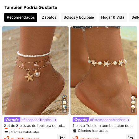
También Podría Gustarte
Recomendados
Zapatos
Bolsos y Equipaje
Hogar & Vida
Bell
21
11
Clientes habituales
#EscapadaTropical
#EstampadosMarinos
Solo quedan 1
Set de 3 piezas de tobillera dorada
1 pieza Tobillera combinación de es
con cuentas de perlas falsas, borlas
trella de mar esmaltada brillante de
Clientes habituales
Clientes habituales
Clientes habituales
de piedra natural, colgante de estrel
aleación inspirada en el océano de
Solo quedan 1
Solo quedan 1
2
3
la de mar y concha, adecuada para
verano y perlas falsas, joyería hech
$
.79
-10%
Estimado
$
.00
Estimado