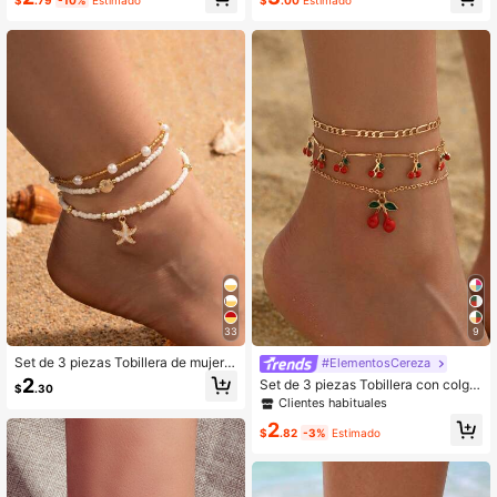
Clientes habituales
uso diario y vacaciones, con fragm
a a mano adecuada para uso diario,
Solo quedan 1
entos de piedra natural de tamaño y
playa, fiesta, cita, viaje
forma aleatorios
33
9
Set de 3 piezas Tobillera de mujer s
#ElementosCereza
imple con cuentas/perlas falsas bla
2
Set de 3 piezas Tobillera con colga
$
.30
ncas con colgante de estrella de m
nte de cereza dulce, juego de joyerí
Clientes habituales
ar y concha dorada, adecuada para
a para el pie con borlas de cereza li
uso diario y vacaciones
2
ndas, apropiado para uso diario, fies
$
.82
-3%
Estimado
tas en la playa, citas