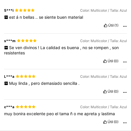
5***i
Color: Multicolor / Talla: Azul
est
á
n
bellas
..
se
siente
buen
material
Útil
(1)
s***m
Color: Multicolor / Talla: Azul
Se
ven
divinos
!
La
calidad
es
buena
,
no
se
rompen
,
son
resistentes
Útil
(0)
L***a
Color: Multicolor / Talla: Azul
Muy
linda
,
pero
demasiado
sencilla
.
Útil
(0)
c***a
Color: Multicolor / Talla: Azul
muy
bonira
excelente
peo
el
tama
ñ
o
me
apreta
y
lastima
Útil
(0)