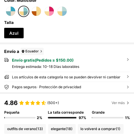
de fotos, citas y fiestas. El orden de las cuenta
Color: Multicolor
s es aleatorio.
Talla
Azul
Envío a
Ecuador
Envío gratis(Pedidos ≥ $150.00)
Entrega estimada:
10-18 Días laborables
Los artículos de esta categoría no se pueden devolver ni cambiar
Pagos seguros · Protección de privacidad
4.86
(500+)
Ver más
Pequeña
La talla corresponde
Grande
2%
97%
1%
outfits de verano
(13)
elegante
(18)
lo volveré a comprar
(1)