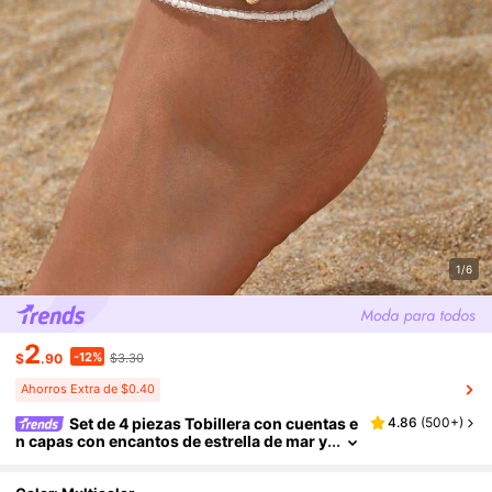
1/6
2
-12%
$
.90
$3.30
Ahorros Extra de $0.40
Set de 4 piezas Tobillera con cuentas e
4.86
(
500+
)
n capas con encantos de estrella de mar y
concha de aleación, joyería para los pies
de moda adecuada para uso diario, sesiones