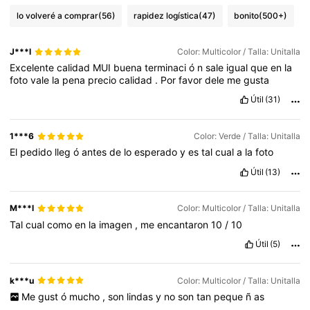
lo volveré a comprar
(56)
rapidez logística
(47)
bonito
(500+)
J***l
Color: Multicolor / Talla: Unitalla
Excelente
calidad
MUI
buena
terminaci
ó
n
sale
igual
que
en
la
foto
vale
la
pena
precio
calidad
.
Por
favor
dele
me
gusta
Útil
(31)
1***6
Color: Verde / Talla: Unitalla
El
pedido
lleg
ó
antes
de
lo
esperado
y
es
tal
cual
a
la
foto
Útil
(13)
M***l
Color: Multicolor / Talla: Unitalla
Tal
cual
como
en
la
imagen
,
me
encantaron
10
/
10
Útil
(5)
k***u
Color: Multicolor / Talla: Unitalla
Me
gust
ó
mucho
,
son
lindas
y
no
son
tan
peque
ñ
as