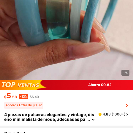
1/5
Ahorra $0.82
5
-13%
$
.58
$6.40
Ahorros Extra de $0.82
4 piezas de pulseras elegantes y vintage, dis
4.83
(
1000+
)
eño minimalista de moda, adecuadas pa
ra uso casual, acrílico, perfectas para us
o diario y fiestas, regalo para mujeres