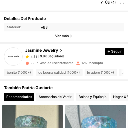
Útil
(4)
Detalles Del Producto
9.8K Seguidores
4.81
Material:
ABS
9.8K Seguidores
4.81
Ver más
9.8K Seguidores
4.81
9.8K Seguidores
4.81
Jasmine Jewelry
Seguir
9.8K Seguidores
4.81
a***3
seguido
Hace 1 día
9.8K Seguidores
220K Vendido recientemente
12K Recompra
4.81
9.8K Seguidores
4.81
bonito (1000+)
de buena calidad (1000+)
lo adoro (1000+)
com
9.8K Seguidores
4.81
También Podría Gustarte
9.8K Seguidores
4.81
Recomendados
Accesorios de Vestir
Bolsos y Equipaje
Hogar & 
9.8K Seguidores
4.81
9.8K Seguidores
4.81