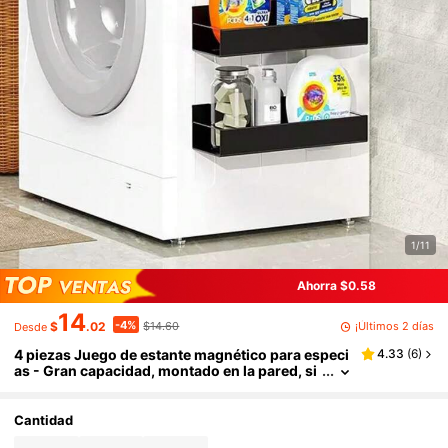
1/11
Ahorra $0.58
14
-4%
¡Últimos 2 días
$
.02
$14.60
Desde
4 piezas Juego de estante magnético para especi
4.33
(
6
)
as - Gran capacidad, montado en la pared, si
n necesidad de perforar, almacenamiento de
cocina - Material de plástico duradero, puede al
macenar bebidas y artículos varios, adecuado pa
Cantidad
ra gabinete, lateral del refrigerador - Negro, orga