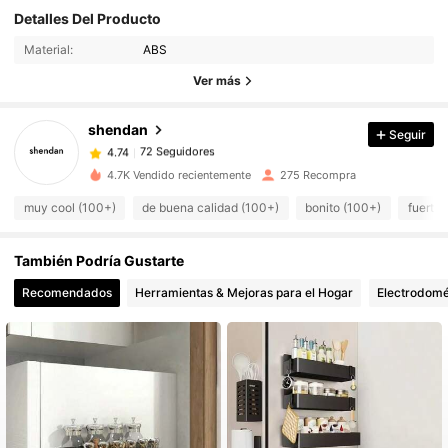
Detalles Del Producto
72 Seguidores
4.74
Material:
ABS
72 Seguidores
4.74
Ver más
72 Seguidores
4.74
72 Seguidores
4.74
shendan
Seguir
72 Seguidores
4.74
F***i
seguido
Hace 1 día
4.7K Vendido recientemente
275 Recompra
72 Seguidores
4.74
muy cool (100+)
de buena calidad (100+)
bonito (100+)
fuerte 
72 Seguidores
4.74
72 Seguidores
4.74
También Podría Gustarte
72 Seguidores
4.74
Recomendados
Herramientas & Mejoras para el Hogar
Electrodomé
72 Seguidores
4.74
72 Seguidores
4.74