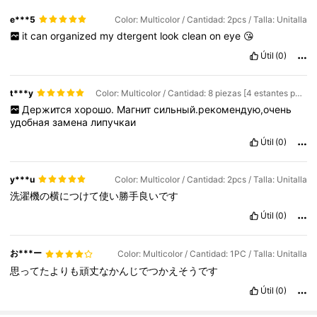
e***5
Color: Multicolor / Cantidad: 2pcs / Talla: Unitalla
it
can
organized
my
dtergent
look
clean
on
eye
😘
Útil
(0)
t***y
Color: Multicolor / Cantidad: 8 piezas [4 estantes para condimentos + 4 estantes B] / Talla: Unitalla
Держится
хорошо.
Магнит
сильный.рекомендую,очень
удобная
замена
липучкаи
Útil
(0)
y***u
Color: Multicolor / Cantidad: 2pcs / Talla: Unitalla
洗濯機の横につけて使い勝手良いです
Útil
(0)
お***ー
Color: Multicolor / Cantidad: 1PC / Talla: Unitalla
思ってたよりも頑丈なかんじでつかえそうです
Útil
(0)