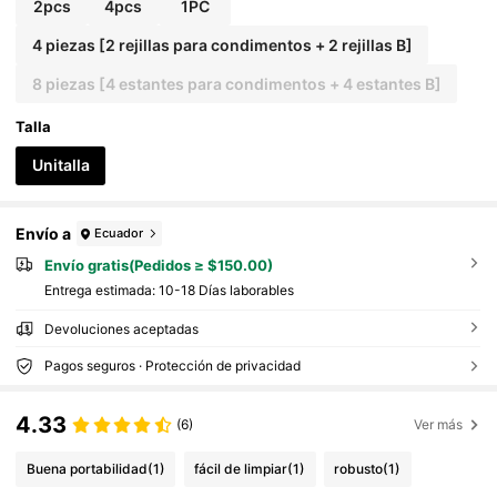
nizador montado en la pared, suministros de coc
2pcs
4pcs
1PC
ina
4 piezas [2 rejillas para condimentos + 2 rejillas B]
8 piezas [4 estantes para condimentos + 4 estantes B]
Talla
Unitalla
Envío a
Ecuador
Envío gratis(Pedidos ≥ $150.00)
Entrega estimada:
10-18 Días laborables
Devoluciones aceptadas
Pagos seguros · Protección de privacidad
4.33
(6)
Ver más
Buena portabilidad
(1)
fácil de limpiar
(1)
robusto
(1)