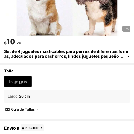
1/6
10
$
.20
Set de 4 juguetes masticables para perros de diferentes form
as, adecuados para cachorros, lindos juguetes pequeño
s para perros de color rosa, juguetes para la dentición de
cachorros, juguetes masticables interactivos suaves, adecua
dos para perros pequeños
Talla
traje gris
Largo
:
20 cm
Guía de Tallas
Envío a
Ecuador