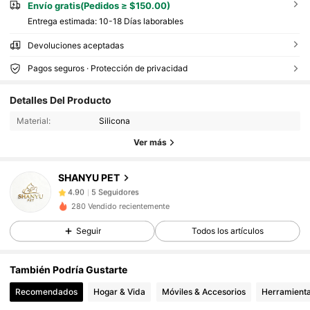
Envío gratis(Pedidos ≥ $150.00)
Entrega estimada:
10-18 Días laborables
Devoluciones aceptadas
Pagos seguros · Protección de privacidad
Detalles Del Producto
Material:
Silicona
Ver más
5 Seguidores
4.90
SHANYU PET
5 Seguidores
4.90
280 Vendido recientemente
5 Seguidores
4.90
Seguir
Todos los artículos
5 Seguidores
4.90
5 Seguidores
4.90
También Podría Gustarte
Recomendados
Hogar & Vida
Móviles & Accesorios
Herramienta