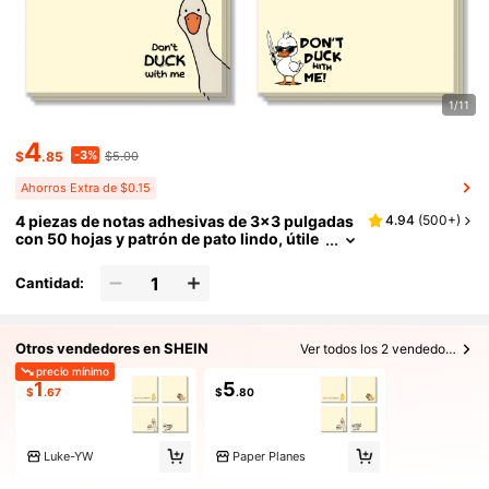
1/11
4
-3%
$
.85
$5.00
Ahorros Extra de $0.15
4 piezas de notas adhesivas de 3x3 pulgadas
4.94
(
500+
)
con 50 hojas y patrón de pato lindo, útile
s de oficina, adecuados para escuela, ofic
ina, hogar, regalo para estudiantes y maestro
Cantidad:
s, útiles escolares esenciales para el regreso
a clases
Otros vendedores en SHEIN
Ver todos los 2 vendedores
precio mínimo
1
5
$
.67
$
.80
Luke-YW
Paper Planes