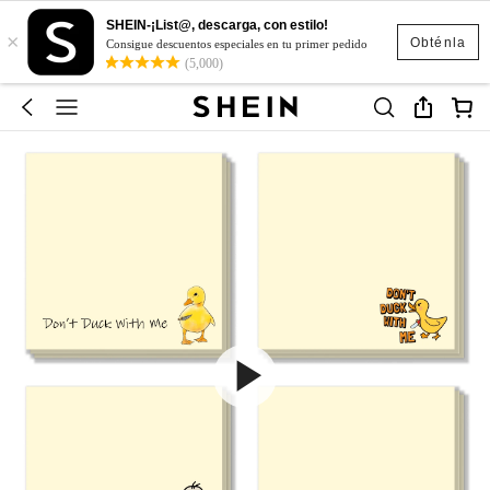
SHEIN-¡List@, descarga, con estilo!
×
Obténla
Consigue descuentos especiales en tu primer pedido
(5,000)