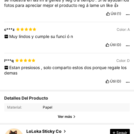
fotos
para
apreciar
mejor
el
producto
reg
á
lame
un
like
👍
Útil
(1)
c***z
Color: A
Muy
lindos
y
cumple
su
funci
ó
n
Útil
(0)
l***q
Color: D
Estan
presiosos
,
solo
comparto
estos
dos
porque
regale
los
demas
Útil
(0)
369 Seguidores
4.93
Detalles Del Producto
Material:
Papel
369 Seguidores
4.93
Ver más
369 Seguidores
4.93
LoLoka Sticky Co
Seguir
k***o
seguido
Hace 1 día