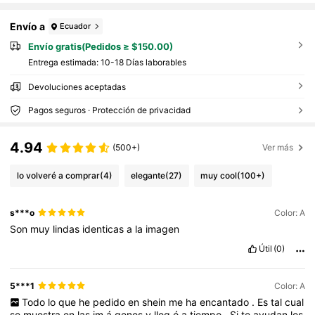
Envío a
Ecuador
Envío gratis(Pedidos ≥ $150.00)
Entrega estimada:
10-18 Días laborables
Devoluciones aceptadas
Pagos seguros · Protección de privacidad
4.94
(500+)
Ver más
lo volveré a comprar
(4)
elegante
(27)
muy cool
(100+)
s***o
Color: A
Son
muy
lindas
identicas
a
la
imagen
Útil
(0)
5***1
Color: A
Todo
lo
que
he
pedido
en
shein
me
ha
encantado
.
Es
tal
cual
se
muestra
en
las
im
á
genes
y
lleg
ó
a
tiempo
.
Si
te
ayudan
los