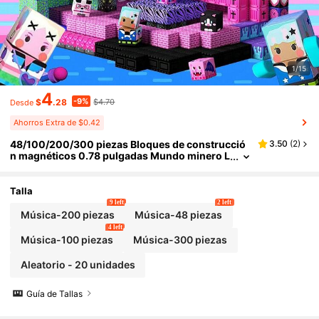
1/15
4
-9%
$
.28
$4.70
Desde
Ahorros Extra de $0.42
48/100/200/300 piezas Bloques de construcció
3.50
(
2
)
n magnéticos 0.78 pulgadas Mundo minero L
adrillo magnético Cosplay Anime Gótico Mús
ica Serie de chicas geniales Juguetes de cubo de
construcción STEM Educación Sensorial 2026 R
Talla
egalo de Navidad y Cumpleaños para niños de 3+
9 left
2 left
años Niño Niña
Música-200 piezas
Música-48 piezas
4 left
Música-100 piezas
Música-300 piezas
Aleatorio - 20 unidades
Guía de Tallas