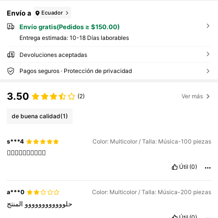
Envío a
Ecuador
Envío gratis(Pedidos ≥ $150.00)
Entrega estimada:
10-18 Días laborables
Devoluciones aceptadas
Pagos seguros · Protección de privacidad
3.50
(2)
Ver más
de buena calidad
(1)
s***4
Color: Multicolor / Talla: Música-100 piezas
👍🏻👍🏻👍🏻👍🏻👍🏻
Útil
(0)
a***0
Color: Multicolor / Talla: Música-200 piezas
حلوووووووووووو
المنتج
Útil
(0)