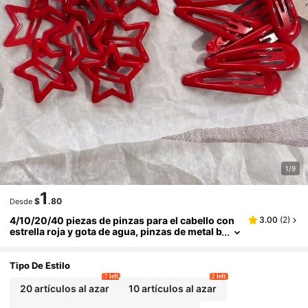
1/9
1
$
.80
Desde
4/10/20/40 piezas de pinzas para el cabello con
3.00
(
2
)
estrella roja y gota de agua, pinzas de metal b
rillante con estética Y2K, lindas pinzas para f
lequillo rojo, accesorios para el cabello de niñas
para uso diario en la escuela
Tipo De Estilo
7 left
2 left
20 artículos al azar
10 artículos al azar