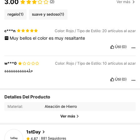
3.00
(2)
Ver más
regalo
(1)
suave y sedoso
(1)
c***n
Color: Rojo / Tipo de Estilo: 20 artículos al azar
Muy
bellos
el
color
es
muy
resaltante
Útil
(0)
w***0
Color: Rojo / Tipo de Estilo: 10 artículos al azar
حلةةةةةةةةةةة
Útil
(0)
881 Seguidores
Detalles Del Producto
4.87
Material:
Aleación de Hierro
881 Seguidores
4.87
Ver más
881 Seguidores
4.87
881 Seguidores
4.87
1stDay
881 Seguidores
4.87