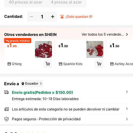
40 piezas al azar
4 piezas al azar
Cantidad:
¡Solo quedan 9!
Otros vendedores en SHEIN
Ver todos los 5 vendedores
precio mínimo
1
1
1
$
.05
$
.50
$
.50
QYang
Sparkle Kids
Ashley Acc
Envío a
Ecuador
Envío gratis(Pedidos ≥ $150.00)
Entrega estimada:
10-18 Días laborables
Los artículos de esta categoría no se pueden devolver ni cambiar
Pagos seguros · Protección de privacidad