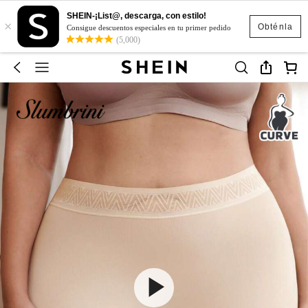
SHEIN-¡List@, descarga, con estilo!
×
Obténla
Consigue descuentos especiales en tu primer pedido
(5,000)