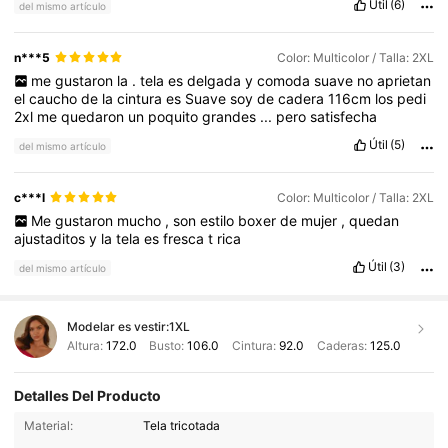
Útil
(6)
del mismo artículo
n***5
Color: Multicolor / Talla: 2XL
me
gustaron
la
.
tela
es
delgada
y
comoda
suave
no
aprietan
el
caucho
de
la
cintura
es
Suave
soy
de
cadera
116cm
los
pedi
2xl
me
quedaron
un
poquito
grandes
...
pero
satisfecha
Útil
(5)
del mismo artículo
c***l
Color: Multicolor / Talla: 2XL
Me
gustaron
mucho
,
son
estilo
boxer
de
mujer
,
quedan
ajustaditos
y
la
tela
es
fresca
t
rica
Útil
(3)
del mismo artículo
Modelar es vestir:
1XL
Altura:
172.0
Busto:
106.0
Cintura:
92.0
Caderas:
125.0
Detalles Del Producto
Material:
Tela tricotada
3.2K Seguidores
4.82