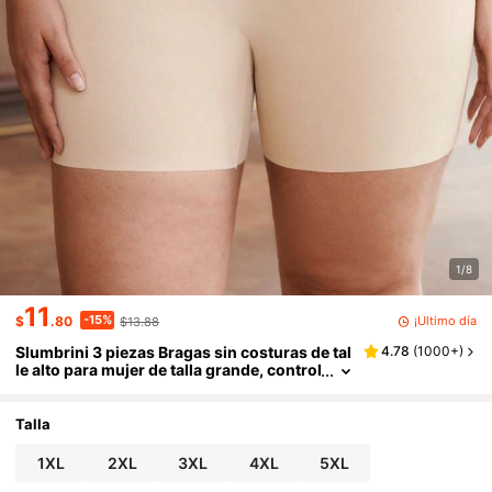
1/8
11
-15%
¡Último día
$
.80
$13.88
Slumbrini 3 piezas Bragas sin costuras de tal
4.78
(
1000+
)
le alto para mujer de talla grande, control
de abdomen, suaves y transpirables, elá
sticas
Talla
1XL
2XL
3XL
4XL
5XL