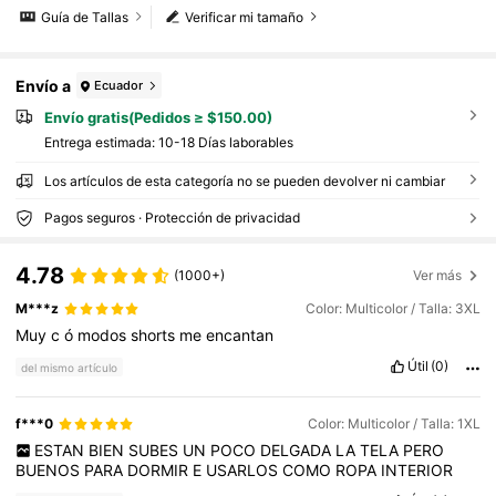
Guía de Tallas
Verificar mi tamaño
Envío a
Ecuador
Envío gratis(Pedidos ≥ $150.00)
Entrega estimada:
10-18 Días laborables
Los artículos de esta categoría no se pueden devolver ni cambiar
Pagos seguros · Protección de privacidad
4.78
(1000+)
Ver más
M***z
Color: Multicolor / Talla: 3XL
Muy
c
ó
modos
shorts
me
encantan
Útil
(0)
del mismo artículo
f***0
Color: Multicolor / Talla: 1XL
ESTAN
BIEN
SUBES
UN
POCO
DELGADA
LA
TELA
PERO
BUENOS
PARA
DORMIR
E
USARLOS
COMO
ROPA
INTERIOR