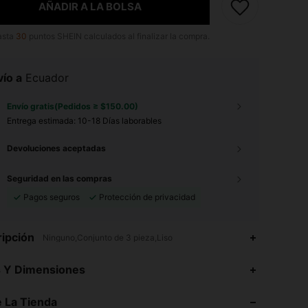
AÑADIR A LA BOLSA
asta
30
puntos SHEIN calculados al finalizar la compra.
ío a
Ecuador
Envío gratis(Pedidos ≥ $150.00)
Entrega estimada:
10-18 Días laborables
Devoluciones aceptadas
Seguridad en las compras
Pagos seguros
Protección de privacidad
ipción
Ninguno,Conjunto de 3 pieza,Liso
4.78
95
85
s Y Dimensiones
4.78
95
85
 La Tienda
4.78
95
85