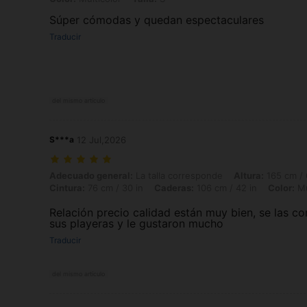
Súper cómodas y quedan espectaculares
Traducir
del mismo artículo
S***a
12 Jul,2026
Adecuado general: La talla corresponde, Altura: 165 cm / 65 in, Peso: 
Adecuado general:
La talla corresponde
Altura:
165 cm / 
Cintura:
76 cm / 30 in
Caderas:
106 cm / 42 in
Color:
Mu
Relación precio calidad están muy bien, se las c
sus playeras y le gustaron mucho
Traducir
del mismo artículo