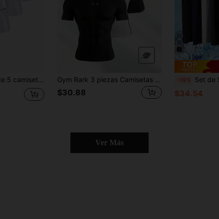
secado rápido para hombres, transpirables y ligeras, adecuadas para usar en el gimnasio, camisetas básicas de estilo novio, tops de compresión
Gym Rark 3 piezas Camisetas deportivas casuales de manga corta raglán para hombres, camiseta de compresión ajustada con cuello de tripulación, ligera
Set de 5 camisetas de secado rápido para hombres
-19%
$30.88
$34.54
Ver Más