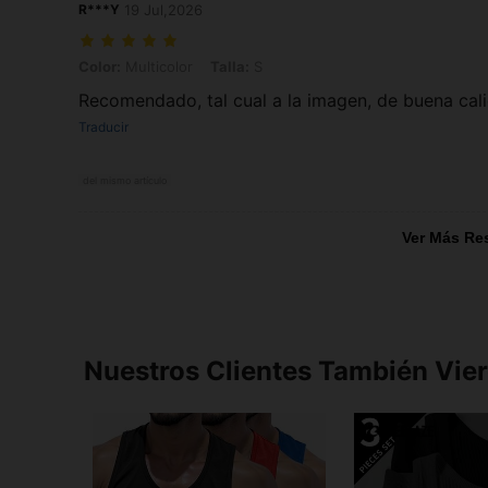
R***Y
19 Jul,2026
Color: Multicolor, Talla: S
Color:
Multicolor
Talla:
S
Recomendado, tal cual a la imagen, de buena cal
Traducir
del mismo artículo
Ver Más Re
Nuestros Clientes También Vie