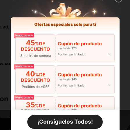
Ofertas especiales solo para ti
idad, estan gruesas
Nuevo usuario
45
%DE
Cupón de producto
Útil (0)
DESCUENTO
Límite de $25
Por tiempo limitado
Sin mín. de compra
señas
Nuevo usuario
40
%DE
Cupón de producto
DESCUENTO
Límite de $40
Por tiempo limitado
Pedidos de +$55
ron
Nuevo usuario
35
%DE
Cupón de producto
DESCUENTO
Límite de $60
Por tiempo limitado
Pedidos de +$110
¡Consíguelos Todos!
Nuevo usuario