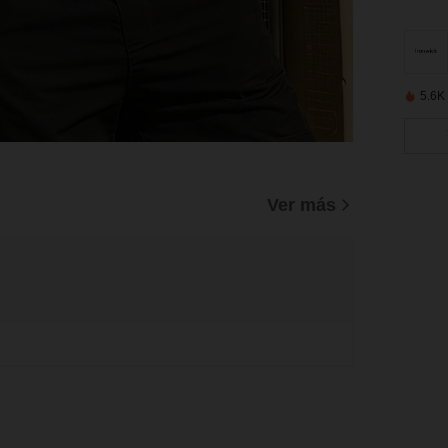
5.6K
)
Ver más