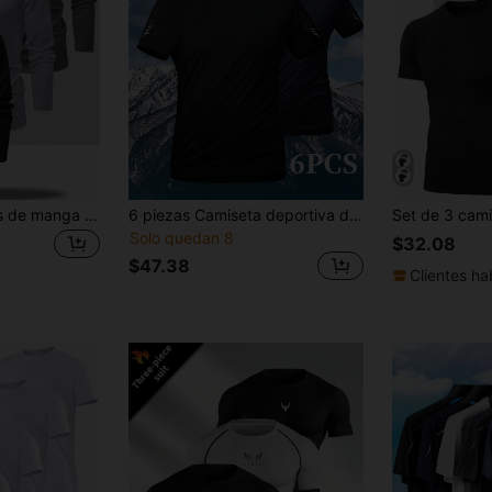
Set de 3 camisetas de manga larga de unicolor para hombres, camisetas básicas casuales para primavera y otoño, adecuadas para playa, resort, deportes, golf, pesca, baloncesto, camping, gimnasio, actividades al aire libre, tops de capa fina, gran regalo para novio/esposo, vacaciones
6 piezas Camiseta deportiva de punto para hombre de manga corta con estampado multicolor y cuello redondo, camiseta interior atlética
Solo quedan 8
$32.08
$47.38
Clientes ha