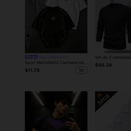
32
Sport MetroGents
Sport MetroGents Camiseta deportiva casual de uso diario con estampado de letras para hombre
$46.28
$11.78