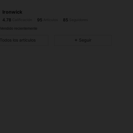
4.78
95
85
Ironwick
4.78
95
85
Calificación
Artículos
Seguidores
x***9
seguido
Hace 1 día
4.78
95
85
 Vendido recientemente
4.78
95
85
Todos los artículos
Seguir
4.78
95
85
4.78
95
85
4.78
95
85