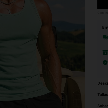
Gana h
Env
Descr
Talla
Sobre