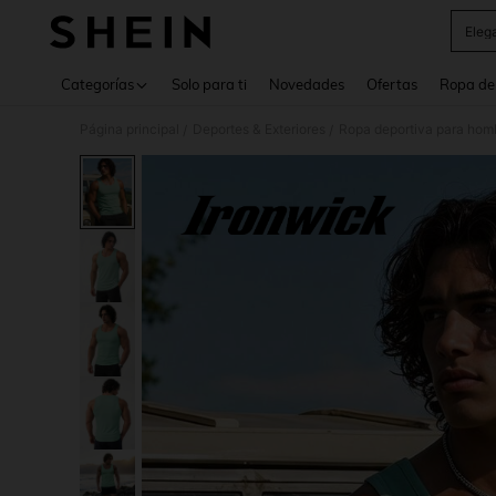
Eleg
Use up 
Categorías
Solo para ti
Novedades
Ofertas
Ropa de
Página principal
Deportes & Exteriores
Ropa deportiva para hom
/
/