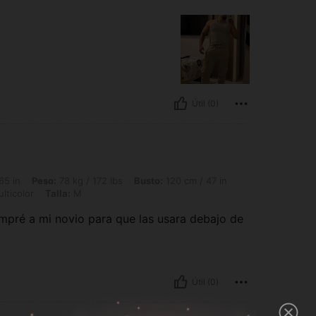
Útil (0)
78 kg / 172 lbs, Busto: 120 cm / 47 in, Cintura: 76 cm / 30 in, Caderas: 106 cm / 4
65 in
Peso:
78 kg / 172 lbs
Busto:
120 cm / 47 in
lticolor
Talla:
M
ompré a mi novio para que las usara debajo de
Útil (0)