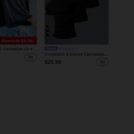
34
Ahorro de $8.04
, camisetas ligeras y suaves de verano de manga corta para deportes, fitness, running, nuevos lanzamientos
Coreblaze
Coreblaze 3 piezas Camisetas de verano de unicolor para hombres, casuales versátiles ligeras de manga corta, cómodas camisas deportivas para exteriores
$25.58