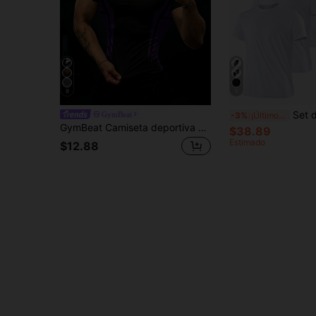
9
5
Set de 5 camisetas deportivas de unicolor ultraligeras y de 
GymBeat
-3%
¡Últimos 2 días
GymBeat Camiseta deportiva de manga corta con bloques de color y patchwork, corte slim para hombre
$38.89
Estimado
$12.88