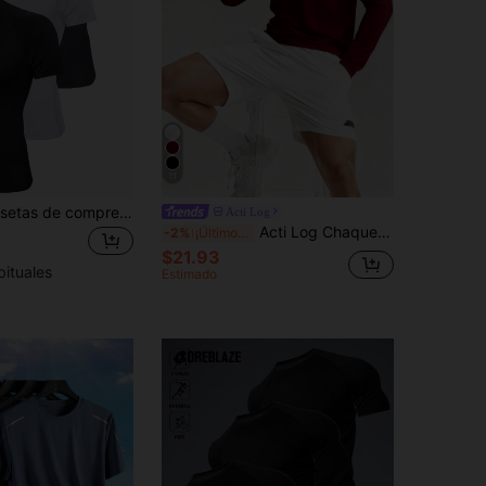
11
Set de 3 camisetas de compresión de estilo novio para hombre, de alta elasticidad, secado rápido, manga corta, para correr, ropa de gimnasio de verano, camiseta básica de estilo novio, camiseta de compresión
Acti Log
Acti Log Chaqueta deportiva casual de unicolor con cuello alto para hombres, ropa deportiva para correr, tenis, gimnasio
-2%
¡Últimos 2 días
$21.93
bituales
Estimado