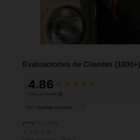
Evaluaciones de Clientes
(1000+
4.86
Política de Reseñas
Sin reseñas locales
p***o
3 Aug,2026
Color: Multicolor, Talla: S
Color:
Multicolor
Talla:
S