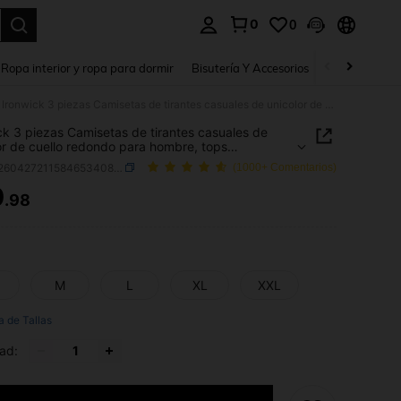
0
0
a. Press Enter to select.
Ropa interior y ropa para dormir
Bisutería Y Accesorios
Zapatos
H
Ironwick 3 piezas Camisetas de tirantes casuales de unicolor de cuello redondo para hombre, tops deportivos, paquete de camisetas básicas, camisetas de baloncesto para hombre, sudaderas para hombre
ck 3 piezas Camisetas de tirantes casuales de
or de cuello redondo para hombre, tops
ivos, paquete de camisetas básicas, camisetas
SKU: st260427211584653408098
(1000+ Comentarios)
oncesto para hombre, sudaderas para hombre
0
.98
ICE AND AVAILABILITY
M
L
XL
XXL
a de Tallas
ad: