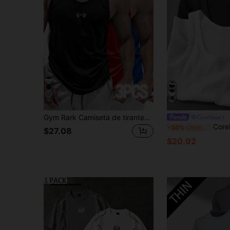
10
Gym Rark Camiseta de tirantes anchos y cuello en U, de corte holgado y casual, para hombre. Camiseta deportiva sin mangas, para entrenamiento, gimnasio. Paquete de camisetas de tirantes para hombre, ligeras y de compresión.
Coreblaze
Coreblaze 3 piezas Camisetas de tirantes casuales de unic
-30%
Últimas 6 hrs
$27.08
$20.92