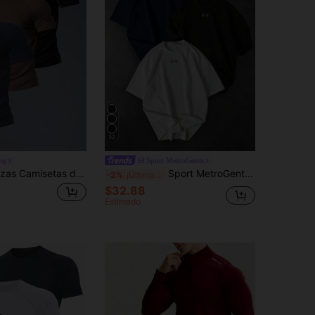
32
og
Sport MetroGents
Acti Log 3 piezas Camisetas de verano para hombre de unicolor, casuales versátiles ligeras de manga corta, cómodas para deportes y actividades al aire libre, gimnasio, vacaciones
Sport MetroGents 3 piezas Camisetas deportivas de verano casuales y versátiles para hombres con estampado de mancuernas, camisetas de gimnasio, camisetas atléticas, camisetas de gimnasio oversize, livianas
-2%
¡Últimos 2 días
$32.88
Estimado