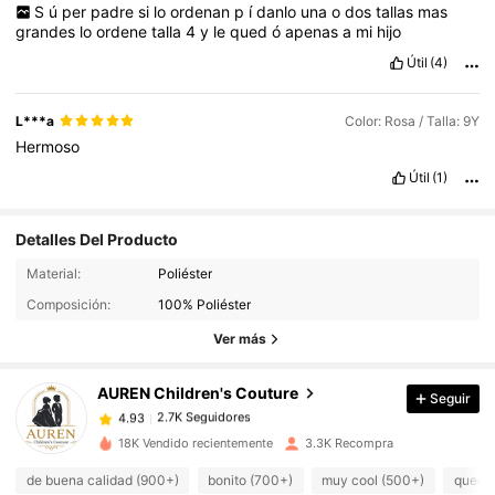
S
ú
per
padre
si
lo
ordenan
p
í
danlo
una
o
dos
tallas
mas
grandes
lo
ordene
talla
4
y
le
qued
ó
apenas
a
mi
hijo
Útil
(4)
L***a
Color: Rosa / Talla: 9Y
Hermoso
Útil
(1)
Detalles Del Producto
Material:
Poliéster
2.7K Seguidores
4.93
Composición:
100% Poliéster
2.7K Seguidores
4.93
Ver más
2.7K Seguidores
4.93
2.7K Seguidores
4.93
AUREN Children's Couture
Seguir
2.7K Seguidores
4.93
18K Vendido recientemente
3.3K Recompra
2.7K Seguidores
4.93
de buena calidad (900+)
bonito (700+)
muy cool (500+)
queda 
2.7K Seguidores
4.93