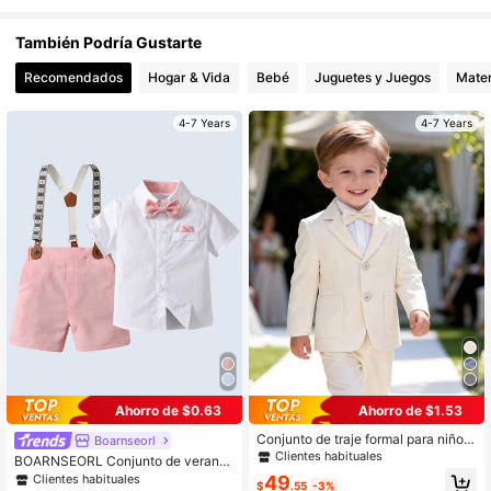
2.7K Seguidores
4.93
También Podría Gustarte
2.7K Seguidores
4.93
Recomendados
Hogar & Vida
Bebé
Juguetes y Juegos
Mater
2.7K Seguidores
4.93
4-7 Years
4-7 Years
2.7K Seguidores
4.93
Ahorro de $0.63
Ahorro de $1.53
Conjunto de traje formal para niño d
Boarnseorl
e 4 piezas: chaqueta de solapa úni
Clientes habituales
BOARNSEORL Conjunto de verano
ca, chaleco, pantalones y corbata d
de caballero para niños pequeños:
Clientes habituales
49
e moño
$
.55
-3%