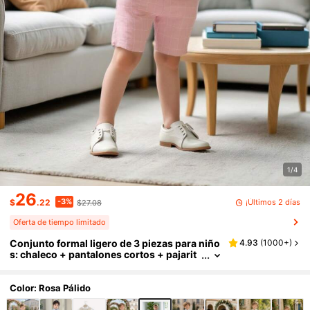
1/4
26
-3%
¡Últimos 2 días
$
.22
$27.08
Oferta de tiempo limitado
Conjunto formal ligero de 3 piezas para niño
4.93
(
1000+
)
s: chaleco + pantalones cortos + pajarit
a, atuendo para boda o evento de verano
Color: Rosa Pálido