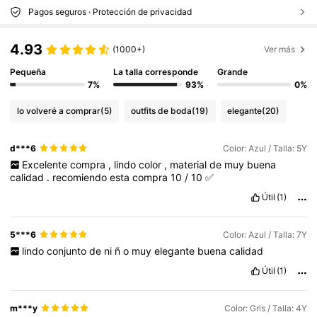
Pagos seguros · Protección de privacidad
4.93
(1000+)
Ver más
Pequeña
La talla corresponde
Grande
7%
93%
0%
lo volveré a comprar
(5)
outfits de boda
(19)
elegante
(20)
d***6
Color: Azul / Talla: 5Y
Excelente
compra
,
lindo
color
,
material
de
muy
buena
calidad
.
recomiendo
esta
compra
10
/
10
✅
Útil
(1)
5***6
Color: Azul / Talla: 7Y
lindo
conjunto
de
ni
ñ
o
muy
elegante
buena
calidad
Útil
(1)
m***y
Color: Gris / Talla: 4Y