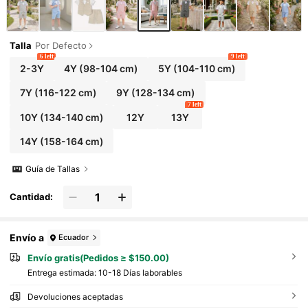
Talla
Por Defecto
6 left
9 left
2-3Y
4Y
(98-104 cm)
5Y
(104-110 cm)
7Y
(116-122 cm)
9Y
(128-134 cm)
7 left
10Y
(134-140 cm)
12Y
13Y
14Y
(158-164 cm)
Guía de Tallas
Cantidad:
Envío a
Ecuador
Envío gratis(Pedidos ≥ $150.00)
Entrega estimada:
10-18 Días laborables
Devoluciones aceptadas