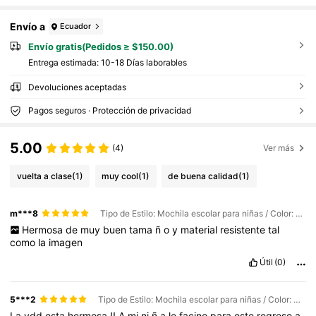
Envío a
Ecuador
Envío gratis(Pedidos ≥ $150.00)
Entrega estimada:
10-18 Días laborables
Devoluciones aceptadas
Pagos seguros · Protección de privacidad
5.00
(4)
Ver más
vuelta a clase
(1)
muy cool
(1)
de buena calidad
(1)
m***8
Tipo de Estilo: Mochila escolar para niñas / Color: Morado claro X3201 / Talla: 16 pulgadas
Hermosa
de
muy
buen
tama
ñ
o
y
material
resistente
tal
como
la
imagen
Útil
(0)
5***2
Tipo de Estilo: Mochila escolar para niñas / Color: Morado claro X3201 / Talla: 16 pulgadas
La
vdd
esta
hermosa
!!
A
mi
ni
ñ
a
le
facino
para
este
regreso
a