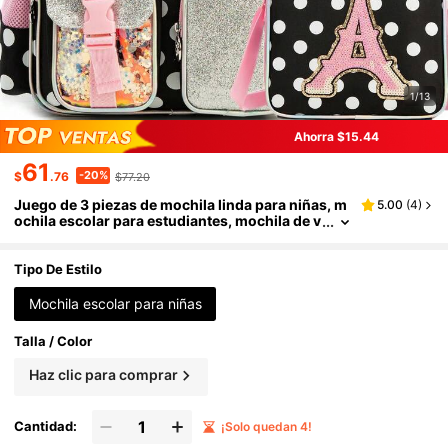
1/13
Ahorra $15.44
61
-20%
$
.76
$77.20
Juego de 3 piezas de mochila linda para niñas, m
5.00
(
4
)
ochila escolar para estudiantes, mochila de v
iaje elegante para adolescentes, bolsa para p
ortátil de gran capacidad, con bolsa bandolera, ju
ego de mochila 3 en 1, esencial para la vuelta al c
Tipo De Estilo
olegio de las niñas
Mochila escolar para niñas
Talla / Color
Haz clic para comprar
Cantidad:
¡Solo quedan 4!