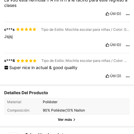
clases
Útil
(0)
c***s
Tipo de Estilo: Mochila escolar para niñas / Color: Gato morado X3208 / Talla: 16 pulgadas
Jsjsj
Útil
(0)
s***6
Tipo de Estilo: Mochila escolar para niñas / Color: Morado claro X3201 / Talla: 16 pulgadas
Super
nice
in
actual
&
good
quality
Útil
(3)
Detalles Del Producto
3.4K Seguidores
4.96
Material:
Poliéster
3.4K Seguidores
4.96
Composición:
90% Poliéster,10% Nailon
3.4K Seguidores
4.96
Ver más
3.4K Seguidores
4.96