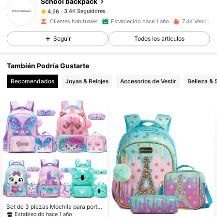
School backpack
3.4K Seguidores
4.96
h***4
seguido
Hace 13 horas
Clientes habituales
Establecido hace 1 año
7.4K Vendido 
3.4K Seguidores
4.96
3.4K Seguidores
4.96
Seguir
Todos los artículos
3.4K Seguidores
4.96
También Podría Gustarte
3.4K Seguidores
4.96
Recomendados
Joyas & Relojes
Accesorios de Vestir
Belleza & 
3.4K Seguidores
4.96
3.4K Seguidores
4.96
Set de 3 piezas Mochila para portát
il de gran capacidad con estética li
Establecido hace 1 año