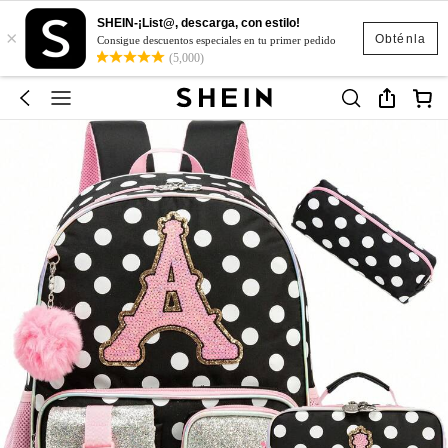
SHEIN-¡List@, descarga, con estilo!
×
Obténla
Consigue descuentos especiales en tu primer pedido
(5,000)